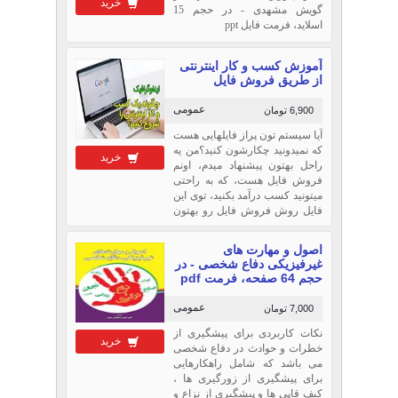
خرید
گویش مشهدی - در حجم 15
اسلاید، فرمت فایل ppt
آموزش کسب و کار اینترنتی
از طریق فروش فایل
عمومی
6,900 تومان
آیا سیستم تون پراز فایلهایی هست
که نمیدونید چکارشون کنید؟من یه
خرید
راحل بهتون پیشنهاد میدم، اونم
فروش فایل هست، که به راحتی
میتونید کسب درآمد بکنید، توی این
فایل روش فروش فایل رو بهتون
آموزش دادم.
اصول و مهارت های
غیرفیزیکی دفاع شخصی - در
حجم 64 صفحه، فرمت pdf
عمومی
7,000 تومان
نکات کاربردی برای پیشگیری از
خرید
خطرات و حوادث در دفاع شخصی
می باشد که شامل راهکارهایی
برای پیشگیری از زورگیری ها ،
کیف قاپی ها و پیشگیری از نزاع و