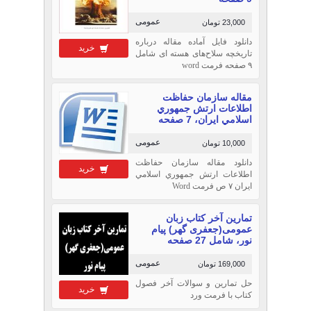
عمومی
23,000 تومان
دانلود فایل آماده مقاله درباره
خرید
تاریخچه سلاح‌های هسته ای شامل
۹ صفحه فرمت word
مقاله سازمان حفاظت
اطلاعات ارتش جمهوري
اسلامي ايران، 7 صفحه
عمومی
10,000 تومان
دانلود مقاله سازمان حفاظت
خرید
اطلاعات ارتش جمهوري اسلامي
ايران ۷ ص فرمت Word
تمارین آخر کتاب زبان
عمومی(جعفری گهر) پیام
نور، شامل 27 صفحه
عمومی
169,000 تومان
حل تمارین و سوالات آخر فصول
خرید
کتاب با فرمت ورد