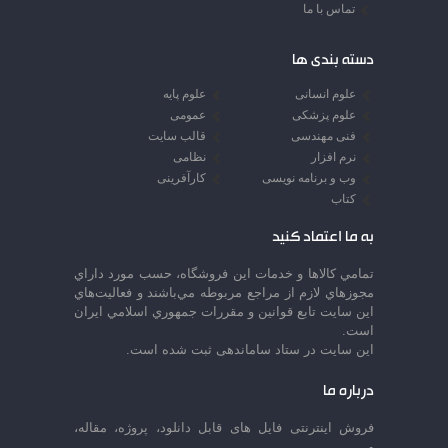
تماس با ما
دسته بندی ها
علوم انسانی
علوم پایه
علوم پزشکی
عمومی
فنی مهندسی
قالب سایت
نرم افزار
نظامی
وب و برنامه نویسی
کارآفرینی
کتاب
به ما اعتماد کنید
تمامي كالاها و خدمات اين فروشگاه، حسب مورد داراي
مجوزهاي لازم از مراجع مربوطه مي‌باشند و فعاليت‌هاي
اين سايت تابع قوانين و مقررات جمهوري اسلامي ايران
است.
این سایت در ستاد ساماندهی ثبت شده است.
درباره ما
فروش اینترنتی فایل های قابل دانلود، پروژه، مقاله،
و....