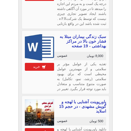
درجه یک است و به مردم این اجازه
را میدهد تا در مورد آن آگاهی داشته
باشند ایجاد تصویر تجاری چیزی
نیست که توسط یک شرکتa P.R .
ثبت شده باشد این در واقع بازتابی
از کاری است که شما انجام می
دهید و چگونه آن را به سرانجام
سبک زندگی بیماران مبتلا به
میرسانید.
فشار خون بالا در مراکز
بهداشتی - 19 صفحه
عمومی
8,000 تومان
تغذیه یکی از عوامل مؤثر بر
خرید
سلامتی و از مهمترین عوامل
محیطی است که برای بهبود
سلامتی (رشد، نمو، تکامل) به
صورت متنوع متناسب و متعادل
باید مورد توجه قرار بگیرد. تغییر در
الگوهای غذایی با مصرف کمتر
میوه و سبزی، افزایش استفاده از
پاورپوینت آشنایی با لهجه و
گوشت و اخیراً غذاهای صنعتی
گویش مشهدی - در حجم 15
منجر به مصرف نمک بالاتر از حد
اسلاید
توصیه در گروه های
عمومی
500 تومان
دانلود پاورپوینت آشنایی با لهجه و