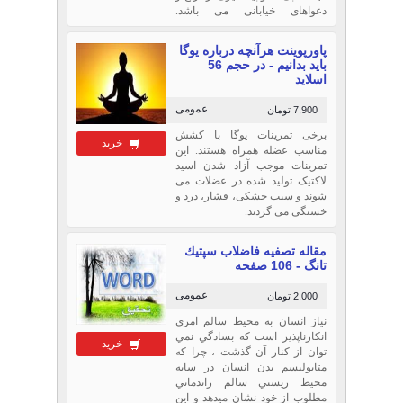
دعواهای خیابانی می باشد.
نویسنده:امیرحسن وحدتی منش
پاورپوینت هرآنچه درباره یوگا
باید بدانیم - در حجم 56
اسلاید
عمومی
7,900 تومان
برخی تمرینات یوگا با کشش
خرید
مناسب عضله همراه هستند. این
تمرینات موجب آزاد شدن اسید
لاکتیک تولید شده در عضلات می
شوند و سبب خشکی، فشار، درد و
خستگی می گردند.
مقاله تصفيه فاضلاب سپتيك
تانگ - 106 صفحه
عمومی
2,000 تومان
نياز انسان به محيط سالم امري
انكارناپذير است كه بسادگي نمي
خرید
توان از كنار آن گذشت ، چرا كه
متابوليسم بدن انسان در سايه
محيط زيستي سالم راندماني
مطلوب از خود نشان ميدهد و اين