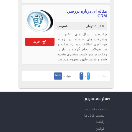
مهم ميسر نمي شود مگر اينكه در
حفظ و نگهداري محيط زيست
مقاله ای درباره بررسي
نهايت دقت و تلاش بكار گرفته
CRM
شود در راستاي اهميت همين
مسئله است كه بحث تصفي
عمومی
21,000 تومان
چکیده:در سال¬های اخیر با
پیشرفت¬های حاصله در زمینه
خرید
فن¬آوری اطلاعات و ارتباطات و
نیز تحولات انجام گرفته در بازار،
رقابت بر سر کسب مشتری تشدید
شده و شاهد ظهور مفهوم مدیریت
ارتباط با مشتری (CRM) به عنوان
یک رویکرد مهم در کسب و کار
بوده ایم. CRM به معنی...
1
2
بعدی
صفحه
-
قبلی ·
دسترسی سریع
صفحه نخست
لیست فایل ها
راهنما
قوانین