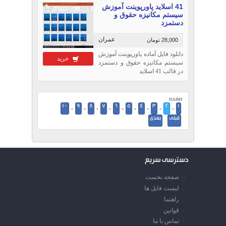
41 اسلاید پاورپوینت آموزش
سيستم مكانيزه حقوق و
دستمزد
عمران
28,000 تومان
دانلود فایل آماده پاورپوینت آموزش
خرید
سيستم مكانيزه حقوق و دستمزد
در قالب 41 اسلاید
صفحه
10
9
8
7
6
5
4
3
2
1
-
-
-
-
-
-
-
-
-
قبلی
بعدی
·
دسترسی سریع
صفحه نخست
لیست فایل ها
راهنما
قوانین
تماس با ما