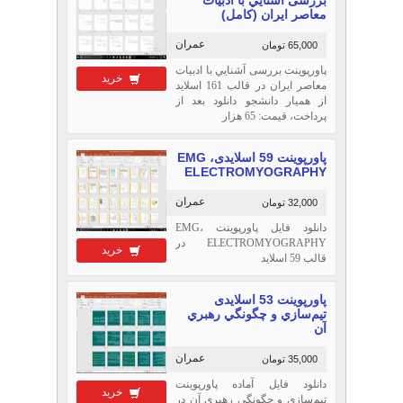
معاصر ايران (کامل)
عمران
65,000 تومان
پاورپوینت بررسی آشنايي با ادبيات
خرید
معاصر ايران در قالب 161 اسلاید
از همیار دانشجو دانلود بعد از
پرداخت، قیمت: 65 هزار
پاورپوینت 59 اسلایدیEMG ،
ELECTROMYOGRAPHY
عمران
32,000 تومان
دانلود فایل پاورپوینت EMG،
ELECTROMYOGRAPHY در
خرید
قالب 59 اسلاید
پاورپوینت 53 اسلایدی
تيم‌سازي و چگونگي رهبري
آن
عمران
35,000 تومان
دانلود فایل آماده پاورپوینت
خرید
تيم‌سازي و چگونگي رهبري آن در