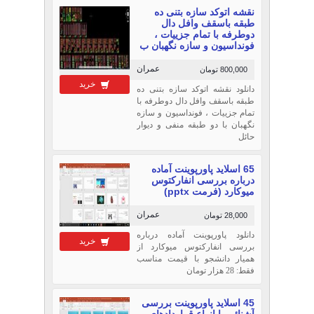
نقشه اتوکد سازه بتنی ده
طبقه باسقف وافل دال
دوطرفه با تمام جزییات ،
فونداسیون و سازه نگهبان ب
عمران
800,000 تومان
خرید
دانلود نقشه اتوکد سازه بتنی ده
طبقه باسقف وافل دال دوطرفه با
تمام جزییات ، فونداسیون و سازه
نگهبان با دو طبقه منفی و دیوار
حائل
65 اسلاید پاورپوینت آماده
درباره بررسی انفارکتوس
میوکارد (فرمت pptx)
عمران
28,000 تومان
دانلود پاورپوینت آماده درباره
خرید
بررسی انفارکتوس میوکارد از
همیار دانشجو با قیمت مناسب
فقط: 28 هزار تومان
45 اسلاید پاورپوینت بررسی
آشنائی با انواع قراردادهاي