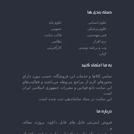
دسته بندی ها
علوم انسانی
علوم پایه
علوم پزشکی
عمومی
فنی مهندسی
قالب سایت
نرم افزار
نظامی
وب و برنامه نویسی
کارآفرینی
کتاب
به ما اعتماد کنید
تمامي كالاها و خدمات اين فروشگاه، حسب مورد داراي
مجوزهاي لازم از مراجع مربوطه مي‌باشند و فعاليت‌هاي
اين سايت تابع قوانين و مقررات جمهوري اسلامي ايران
است.
این سایت در ستاد ساماندهی ثبت شده است.
درباره ما
فروش اینترنتی فایل های قابل دانلود، پروژه، مقاله،
و....
در صورتی که نیاز به راهنمایی دارید، صفحه راهنمای