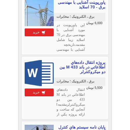
پاورپوینت آشنایی با مهندسی
داشته باشد. انواع
برق - 70 اسلاید
زمین کردن
الکتریکی عبارت
برق ، الکترونیک ؛ مخابرات
است از : زمین
6,000 تومان
کردن به شکل
این پاورپوینت در
مستقیم ، زمین
مورد آشنایی با
خرید
کردن از طریق
مهندسی برق در 70
مقاومت، زمین
اسلاید زیبا شامل
کردن از طریق
مقدمه،تاریخچه
راکتانس، زمین
آشنایی با مهندسی
کردن از طریق
برق،برق،برق و
ترانسفورماتور و
قدرت،مهندسی
پروژه انتقال داده‌هاي
زمین کردن
برق،انتقال انرژی
اطلاعاتي در باند M 433 بين
ایزوله م
الکتریکی،Electrical
دو ميكروكنترلر
engineering ،گرایش
قدرت،گرایش
برق ، الکترونیک ؛ مخابرات
مخابرات،گرایش
5,500 تومان
مخابرات
انتقال داده‌هاي
خرید
میدان،سیستم‌های
اطلاعاتي در باند M
مخابراتی،گرایش
433 بين دو
مخابرات
ميكروكنترلرمقدمه:از
رمز،گرایش کنترل،
آنجايي كه ساخت و
و.... می باشد.
ارائه پروژه يكي از
مهمترين اركان
تحصيل يك دانشجو
پايان نامه سيستم هاي كنترل
در رشته الكترونيك