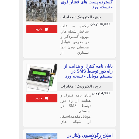
گسترده پست هاي فشار قوي
ميباشد لذا انتخاب و
- نسخه ورد
ارائه پروژه اي
متناسب با رشته
برق ، الکترونیک ؛ مخابرات
تحصيلي بسيار
10,000 تومان
شايان اهميت
چكيده به علت
خرید
است.پروژه اي كه
ساختار شبكه هاي
در اينجا ...
توزيع، گستردگي و
در معرض عوامل
محيطي بودن آنها
بسياري از
خاموشيهاي اعمال
شده به مشتركين
پایان نامه كنترل و هدايت از
ناشي از حوادث
راه دور توسط SMS در
اين شبكه هامي
سيستم موبايل - نسخه ورد
باشد.
برق ، الکترونیک ؛ مخابرات
4,900 تومان
پایان نامه كنترل و
خرید
هدايت از راه دور
توسط SMS در
سيستم
موبايل مقدمه:استفاده
از شبكه هاي
كامپيوتري در چندين
سال اخير رشد
اصلاح رگولاسيون ولتاژ در
فراواني كرده و