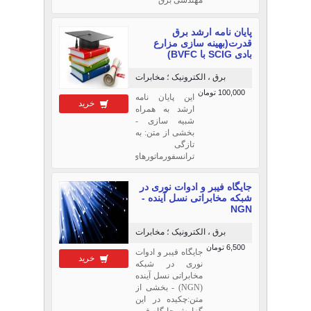
اندازه گيري
فشار،سنسور
پایان نامه ارشد برق
فشار سنج پ
قدرت(بهینه سازی مزارع
بادی SCIG با BVFC)
برق ، الکترونیک ؛ مخابرات
100,000 تومان
این پایان نامه
خرید
ارشد به همراه
شبیه سازی -
بخشی از متن: به
تازگی
ترانسفورماتورهای
vft جایگزین خوبی
برای hvdc جهت
جایگاه فیبر و ادوات نوری در
شارش توان بین
شبکه مخابراتی نسل آینده -
دو شبکه
NGN
آسنکرون می
باشد vft توان
برق ، الکترونیک ؛ مخابرات
راکتیو مصری
6,500 تومان
کمتری نسبت به
جایگاه فیبر و ادوات
خرید
hvdc دارد و
نوری در شبکه
سرعت پاسخ
مخابراتی نسل آینده
حالت گذار آن
(NGN) - بخشی از
سریع تر است اما
متن:چكيده در اين
یکی از معایب
گزارش جايگاه فيبر