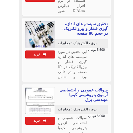
استفاده از نرم
افزار دیالوس
DIALux بطور
بسیار دقیق انجام
شده است موفق
تحقیق سیستم های اندازه
باشید
گیری فشار و پیزوالکتریک -
در حجم 60 صفحه
برق ، الکترونیک ؛ مخابرات
5,500 تومان
این تحقیق در مورد
خرید
سیستم های اندازه
گیری فشار و
پیزوالکتریک در 60
صفحه و در قالب
ورد و شامل
PIZO،تحقیق کاربرد
پیزوالکتریک
سوالات عمومی و اختصاصی
درسیستمهای اندازه
آزمون پتروشیمی کیمیا
گیری،اصول ساخت
مهندسی برق
فشار سنج دیافراگم
پیزوالکتریک،دیافراگم
برق ، الکترونیک ؛ مخابرات
پیزوالکتریک،فشار
3,000 تومان
سنج،فشارسنج
سوالات عمومی و
خرید
پیزوالکتریک،انواع
اختصاصی آزمون
فشار سنج
پتروشیمی کیمیا
پیزوالکتریک،وسايل
مهندسی برق