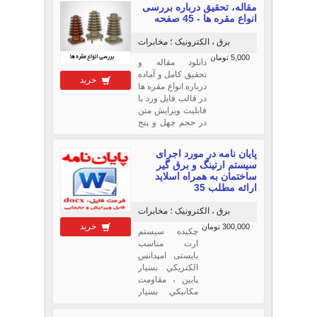
مقاله، تحقیق درباره بررسی
منفجره صنعتي
انواع مقره ها - 45 صفحه
(مواد منفجره
معمول در معادن)
برق ، الکترونیک ؛ مخابرات
بطور مختصر شرح
5,000 تومان
داده شده است و از
دانلود مقاله و
آنجا كه اكثر مواد
تحقیق کامل و آماده
خرید
منفجره مورد
درباره انواع مقره ها
استفاده در كارهاي
در قالب فایل ورد با
معدني از حساسيت
قابلیت ویرایش متن
پاييني برخودارند،
در حجم چهل و پنج
عوامل انفجاري ...
صفحه بعد از
پرداخت وجه لینک
پایان نامه در مورد اجرای
دانلود نمایش داده
سیستم ارتینگ و برق گیر
میشود.
ساختمان به همراه اسلاید
ارائه مطلب 35
برق ، الکترونیک ؛ مخابرات
خرید
300,000 تومان
چکیده سیستم
ارت مناسب
بایستی امپدانس
الکتريکي بسيار
پایين ، مقاومت
مکانيکي بسيار
بالاو مقاومت بالا
در برابر خوردگي