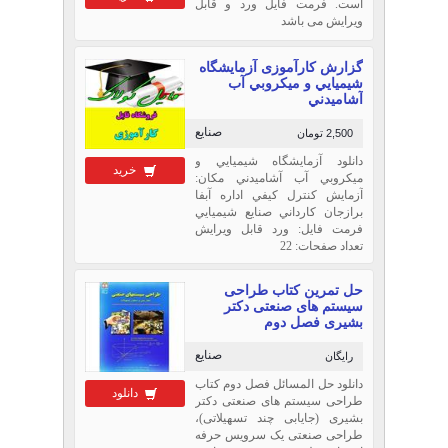
است. فرمت فایل ورد و قابل
ویرایش می باشد
گزارش کارآموزی آزمايشگاه
شيميايي و ميكروبي آب
آشاميدني
صنایع
2,500 تومان
دانلود آزمايشگاه شيميايي و
خرید
ميكروبي آب آشاميدني مكان:
آزمايش كنترل كيفي اداره آبفا
برازجان كارداني صنايع شيميايي
فرمت فایل: ورد قابل ویرایش
تعداد صفحات: 22
حل تمرین کتاب طراحی
سیستم های صنعتی دکتر
بشیری فصل دوم
صنایع
رایگان
دانلود حل المسائل فصل دوم کتاب
دانلود
طراحی سیستم های صنعتی دکتر
بشیری (جایابی چند تسهیلاتی)،
طراحی صنعتی یک سرویس حرفه