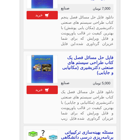
صنایع
7,000 تومان
خرید
دانلود فایل حل مسائل فصل پنجم
کتاب طراحی سیستم های صنعتی
دکتربشیری (مکان یابی پوشش) با
بهترین کیفیت در قالب پاورپوینت
و قابل ویرایش که برای شما
عزیزان گرداوری شده.این فایل
شامل : حل کامل مسائل 1، 2، 3، 4
از فصل پنجم (مکان یابی پوششی)
فایل حل مسائل فصل یک
این کتاب می باشد که تمام فایلها
کتاب طراحی سیستم های
بصورت ارائه پاورپوینت هستند.
صنعتی دکتربشیری (مکانیابی
و جایابی)
صنایع
5,000 تومان
خرید
دانلود فایل حل مسائل فصل یک
کتاب طراحی سیستم های صنعتی
دکتربشیری (مکانیابی و جایابی) با
بهترین کیفیت در قالب پاورپوینت
و قابل ویرایش که برای شما
عزیزان گرداوری شده.فایل زیپ
شده شامل : شش فایل که حل
کامل مسائل 1، 3، 5،4، 6 و7 از
مسئله بهینه‌سازی ترکیبیاتی
فصل یک (مکانیابی)
برنامه‌ریزی درسی دانشگاهی