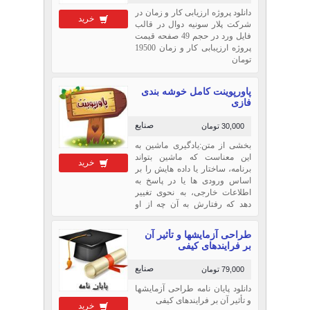
دانلود پروژه ارزیابی کار و زمان در
خرید
شرکت پلار سونیه دوال در قالب
فایل ورد در حجم 49 صفحه قیمت
پروژه ارزیبابی کار و زمان 19500
تومان
پاورپوینت کامل خوشه بندی
فازی
صنایع
30,000 تومان
بخشی از متن:یادگیری ماشین به
این معناست که ماشین بتواند
خرید
برنامه، ساختار یا داده هایش را بر
اساس ورودی ها یا در پاسخ به
اطلاعات خارجی، به نحوی تغییر
دهد که رفتارش به آن چه از او
انتظار می رود، نزدیک تر شود.در
واقع یادگیری ماشین بهینه کردن
طراحی آزمايشها و تأثير آن
معیار کارایی ...
بر فرايندهای کيفی
صنایع
79,000 تومان
دانلود پایان نامه طراحی آزمايشها
و تأثير آن بر فرايندهای کيفی
خرید