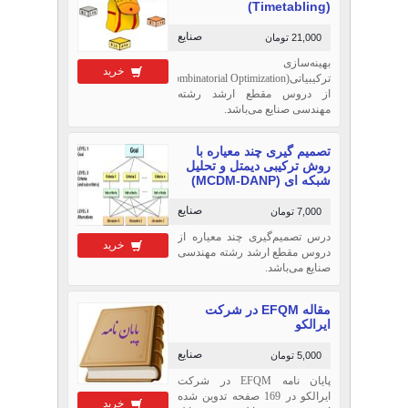
(Timetabling)
صنایع
21,000 تومان
بهینه‌سازی
خرید
ترکیبیاتی(Combinatorial Optimization)
از دروس مقطع ارشد رشته
مهندسی صنایع می‌باشد.
تصمیم گیری چند معیاره با
روش ترکیبی دیمتل و تحلیل
شبکه ای (MCDM-DANP)
صنایع
7,000 تومان
درس تصمیم‌گیری چند معیاره از
خرید
دروس مقطع ارشد رشته مهندسی
صنایع می‌باشد.
مقاله EFQM در شركت
ايرالكو
صنایع
5,000 تومان
پایان نامه EFQM در شرکت
ایرالکو در 169 صفحه تدوین شده
خرید