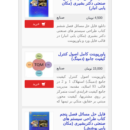
صنعتی دکتر بشیری (مکان
یابی انبار)
صنایع
4,500 تومان
خرید
دانلود فایل حل مسائل فصل ششم
کتاب طراحی سیستم های صنعتی
دکتر بشیری (مکان یابی انبار) در
قالب فایل ورد و پاورپوینت
پاورپوینت کامل اصول کنترل
کيفيت جامع (دمينگ)
صنایع
15,000 تومان
پاورپوینت اصول کنترل کيفيت
جامع (دمينگ) استهلاک 1 و 2 در
خرید
قالب 93 اسلاید، مقدمه: مديريت
جامع کيفيت فرايندي است متمرکز
بر روي مشتريها، کيفيت محور،
مبتني بر حقايق، متکي بر تيمها که
براي دستيابي به اهداف استراتژيك
سازمان از طريق ارتقاي مستمر
فایل حل مسائل فصل پنجم
فرايند ها، توسط مديريت ارشد
کتاب طراحی سیستم های
سازمان رهبري مي شود. فرايند ...
صنعتی دکتربشیری (مکان
یابی پوشش)