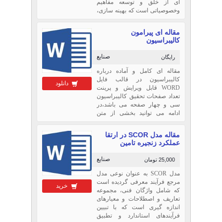
ای از خلق و توسعه مفاهیم
وخصوصیاتی است که بهینه سازی،
عملکرد، ارزش و ظاهر محصولات
و سیستمها را در بر دارد. برای سود
مقاله ای پیرامون
دو جانبه دو طرف سازنده و
کالیبراسیون
استفاده گر.
صنایع
رایگان
مقاله ای کامل و آماده درباره
کالیبراسیون در قالب فایل
دانلود
WORD قابل ویرایش و پرینت
تعداد صفحات تحقیق کالیبراسیون
سی و چهار صفحه می باشد،در
ادامه می توانید بخشی از متن
پروژه کالیبراسیون را مشاهده
نمائید،جهت دریافت بعد از پرداخت
مقاله مدل SCOR در ارتقا
وجه لینک دانلود نمایش داده
عملکرد زنجیره تامین
میشود.
صنایع
25,000 تومان
مدل SCOR به عنوان نوعی مدل
مرجع فرآیند معرفی گردیده است
خرید
که شامل واژگان فنی، مجموعه
تعاریف و اصطلاحات و معیارهای
اندازه‌ گیری است كه با تبیین
فرآیندهای استاندارد و تطبیق