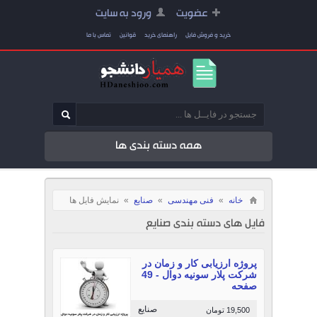
عضویت
ورود به سایت
خرید و فروش فایل
راهنمای خرید
قوانین
تماس با ما
همه دسته بندی ها
خانه
»
فنی مهندسی
»
صنایع
»
نمایش فایل ها
فایل های دسته بندی صنایع
پروژه ارزیابی کار و زمان در
شرکت پلار سونیه دوال - 49
صفحه
صنایع
19,500 تومان