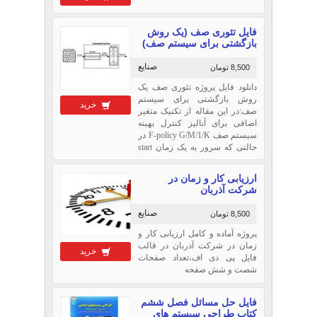
فایل تئوری صف (یک روش
بازگشتی برای سیستم صف)
صنایع
8,500 تومان
دانلود فایل پروژه تئوری صف یک
روش بازگشتی برای سیستم
خرید
صف:در این مقاله از تکنیک متغیر
اضافی برای آنالیز کنترل بهینه
سیستم صف F-policy G/M/1/K در
حالتی که سرور به یک زمان start
up قبل از اجازه دادن به مشتریان
برای ورود به سیستم نیاز دارد. K
ارزیابی کار و زمان در
که کمتر از بی نهایت است
شرکت آذربان
ماکزیمم ظرفیت سیستم را بیان
می کند.
صنایع
8,500 تومان
پروژه آماده و کامل ارزیابی کار و
زمان در شرکت آذربان در قالب
خرید
فایل پی دی اف،تعداد صفحات
شصت و شش صفحه
فایل حل مسائل فصل ششم
کتاب طراحی سیستم های