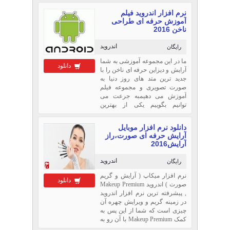
قوت آن مدلي مفهومي براي اجراي
نرم افزار اندروید فیلم
بودجه عملياتي ارائه شده است.
آموزش حرفه ای طراحی
ناخن 2016
اندروید
رایگان
ما در این مجموعه آموزشی به شما
دانلود
آرایش و دیزاین حرفه ای ناخن را با
جدید ترین متد های روز دنیا به
صورت تصویری و مجموعه فیلم
آموزش می دهیمبه جرعت می
توانیم بگوییم یکی از بهترین
مجموعه های طراحی و دیزاین
ناخن که نیاز هر خانم ایرانی می
دانلود نرم افزار موبایل
باشد را برای شما گرد...
آرایش حرفه ای صورت،راز
آرایش2016
اندروید
رایگان
نرم افزار میکاپ ( آرایش و گریم
دانلود
صورت ) اندروید Makeup Premium
, پیشرفته ترین نرم افزار اندروید
در زمینه گریم و ویرایش چهره آن
چیزی است که شما از این پس به
کمک Makeup Premium با آن رو به
رو خواهید شد. امروزه نرم افزار