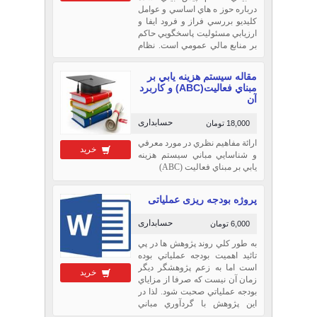
درباره حوز ه هاي اساسي و عوامل
كليديو بررسي فراز و فرود ايفا و
ارزيابي مسئوليت پاسخگويي حاكم
بر منابع مالي عمومي است. نظام
گزارشگري مالي مورد نظر در
قوانين محاسبات عمومي صد سال
مقاله سيستم هزينه يابي بر
گذشته به منظور تحليل
مبناي فعاليت(ABC) و كاربرد
آن
حسابداری
18,000 تومان
ارائة مفاهيم نظري در مورد معرفي
خرید
و شناسايي مباني سيستم هزينه
يابي بر مبناي فعاليت (ABC)
پروژه بودجه ریزی عملیاتی
حسابداری
6,000 تومان
به طور کلي روند پژوهش ها در پي
تائيد اهميت بودجه عملياتي بوده
است اما به زعم پژوهشگر ديگر
خرید
زمان آن نيست که صرفا از مزاياي
بودجه عملياتي صحبت شود. لذا در
اين پژوهش با گردآوري مباني
بودجه عملياتي و بيان نقاط ضعف و