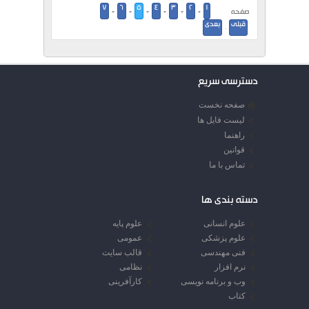
مراج...
7
6
5
4
3
2
1
صفحه
-
-
-
-
-
-
قبلی
بعدی
·
دسترسی سریع
صفحه نخست
لیست فایل ها
راهنما
قوانین
تماس با ما
دسته بندی ها
علوم انسانی
علوم پایه
علوم پزشکی
عمومی
فنی مهندسی
قالب سایت
نرم افزار
نظامی
وب و برنامه نویسی
کارآفرینی
کتاب