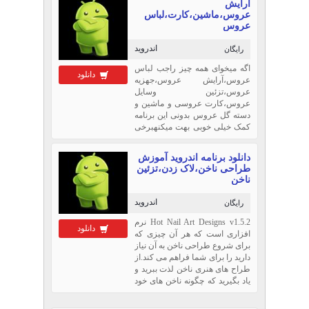
آرایش
عناوین مطالب م...
عروس،ماشین،کارت،لباس
عروس
اندروید
رایگان
اگه میخوای همه چیز راجب لباس
دانلود
عروس،آرایش عروس،جهزیه
عروس،تزئین وسایل
عروس،کارت عروسی و ماشین و
دسته گل عروس بدونی این برنامه
کمک خیلی خوبی بهت میکنهبرخی
از عناوین مطالب برنامه: جدیدترین
مدل موی عروس 2016 آموزش
دانلود برنامه اندروید آموزش
مدل مو ساده مناسب نامزدی ...
طراحی ناخن،لاک زدن،تزئین
ناخن
اندروید
رایگان
Hot Nail Art Designs v1.5.2 نرم
دانلود
افزاری است که هر آن چیزی که
برای شروع طراحی ناخن به آن نیاز
دارید را برای شما فراهم می کند.از
طراح های هنری ناخن لذت ببرید و
یاد بگیرید که چگونه ناخن های خود
را شگفت آور کنید. همچنین
میتوانید به یک سالن آرایش ناخن