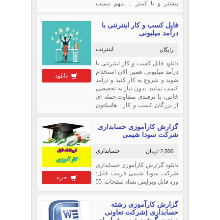
بیشتر و یا کمتر ... مهم نیست
فقط به این نکته توجه کنید که یک
مغازه ی فرضا فرش فروشی یا
فایل کسب و کار اینترنتی با
یک مغازه ی کامپیوتر فروشی در
درآمد میلیونی
روز چند مشتری وارد مغازه می
شوند؟
اینترنت
رایگان
دانلود فایل کسب و کار اینترنتی با
درآمد میلیونی. همین الان استخدام
دانلود
شوید و شروع به کار کنید و درآمد
کسب نمایید. بدون نیاز به تخصصی
خاص، با ترفندی متفاوت.جمله ای
از بزرگان کسب و کار : هامیلتون
هولت : هیچ چیز ارزشمندی آسان
به دست نمی آید. تنها راه رسیدن به
گزارش کارآموزی حسابداری
نتایج خوب و ماندگار، کار و تلاش
شرکت سودا شیمی
مستمر است.
حسابداری
2,500 تومان
دانلود گزارش کارآموزی حسابداری
شرکت سودا شیمی فرمت فایل:
خرید
ورد قابل ویرایش تعداد صفحات: 55
گزارش کارآموزی رشته
حسابداری (شرکت تعاونی
صنعت گوشت توس خراسان