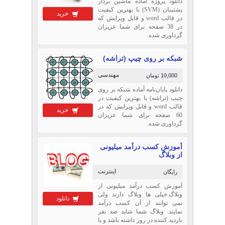
دانلود پروژه آماده ماشين بردار
پشتيبان (SVM) با بهترین کیفیت
خرید
در قالب word و قابل ویرایش که
در 38 صفحه برای شما عزیزان
گرداوری شده.
شبکه بر روی چیپ (تراشه)
مهندسی
10,000 تومان
دانلود پايان‌نامه آماده شبکه بر روی
چیپ (تراشه) با بهترین کیفیت در
قالب word و قابل ویرایش که در
خرید
60 صفحه برای شما عزیزان
گرداوری شده.
آموزش کسب درآمد میلیونی
از وبلاگ
اینترنت
رایگان
آموزش کسب درآمد میلیونی از
وبلاگ.خیلی ها وبلاگ دارند ولی
دانلود
نمی توانند از آن کسب درآمد
نمایند. وبلاگ شما شاید صد نفر
بازدید کننده در روز داشته باشد و یا