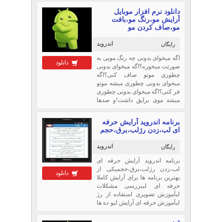
های قدرتمد بسیاری در زمینه
دانلود نرم افزار موبایل
ویرایش ...
آرایش مو،رنگ مو،بافت
مو،صاف کردن مو
اندروید
رایگان
اگه میخوای بدونی چه رنگ مویی به
دانلود
صورتت میخوره؟اگه میخوای بدونی
چطوری موتو صاف کنی؟اگه
میخوای بدونی چطوری میشه موتو
فر کنی؟اگه میخوای بدونی چطوری
میشه موی برایق داشت!و صدها
سئوال دیگه که میتونی با دانلود این
برنامه به تمام سئوالات پاسخ
برنامه اندروید آرایش حرفه
بدی+به همراه آمو...
ای لب،زدن رژلب،برق،حجم
اندروید
رایگان
برنامه اندروید آرایش حرفه ای
لب،زدن رژلب،برق،حجمیکی از
دانلود
بهترین برنامه ها برای آرایش کاملا
حرفه ای لببررسی مشکلات
لبآموزش تصویری استفاده از رژ
لبآموزش حرفه ای آرایش لبو ده ها
مطلب دیگر که با دانلود این برنامه
می تونید آموزش ببینیدبرخی از