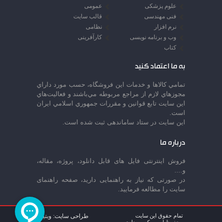
علوم پزشکی
عمومی
فنی مهندسی
قالب سایت
نرم افزار
نظامی
وب و برنامه نویسی
کارآفرینی
کتاب
به ما اعتماد کنید
تمامي كالاها و خدمات اين فروشگاه، حسب مورد داراي
مجوزهاي لازم از مراجع مربوطه مي‌باشند و فعاليت‌هاي
اين سايت تابع قوانين و مقررات جمهوري اسلامي ايران
است.
این سایت در ستاد ساماندهی ثبت شده است.
درباره ما
فروش اینترنتی فایل های قابل دانلود، پروژه، مقاله،
و....
در صورتی که نیاز به راهنمایی دارید، صفحه راهنمای
سایت را مطالعه فرمایید.
تمام حقوق این سایت
طراحی سایت: وبتینا
محفوظ است. کپی برداری