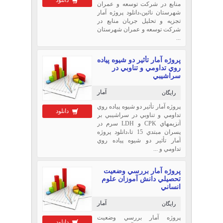
منابع در شرکت توسعه و عمران
شهرستان نائين،دانلود پروژه آمار
تجزيه و تحليل جريان منابع در
شرکت توسعه و عمران شهرستان
...
پروژه آمار تأثير دو شيوه پياده
روي تداومي و تناوبي در
سراشيبي
آمار
رایگان
پروژه آمار تأثير دو شيوه پياده روي
دانلود
تداومي و تناوبي در سراشيبي بر
آنزيمهاي CPK و LDH سرم در
پسران مبتدي 15 تا،دانلود پروژه
آمار تأثير دو شيوه پياده روي
تداومي و ...
پروژه آمار بررسي وضعيت
تحصيلي دانش آموزان علوم
انساني
آمار
رایگان
پروژه آمار بررسي وضعيت
دانلود