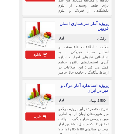
داده‌ها را مطالعه می‌کند. این علم
برای طیف وسیعی از علوم
دانشگاهی از فیزیک و علوم
اجتماعی گرفته تا انسان‌شناسی و
همچنین تجارت، حکومت داری و
پروژه آمار سرشماري استان
صنعت کاربرد دارد.آمار عل...
قزوين
آمار
رایگان
خلاصه : اطلاعات قاعده‌مند، بر
اساس محيط فيزيكي ، به
دانلود
شناسائي نيازهاي افراد و اندازه
گيري استعدادهاي بالقوه جوامع
كمك مي كند ؛ اين اطلاعات در
ارتباط تنگاتنگ با جامعه حال حاضر
جهاني مي باشد كه ماشاهد
تغييرات وسيعي در ساختار آن مي
پروژه استاندارد آمار مرگ و
باشيم .تمام كشورها و تم...
میر در ایران
آمار
2,500 تومان
شرح مختصر : در این پروژه مرگ و
میر شهرستان ایوان از دید آماری
خرید
مورد بررسی قرار میگیرد. سوالات
تحقیق :1ـ کدام سال بیشترین آمار
فوت در سالهای 80 تا 85 را دارد ؟