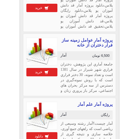
پلاس،دانلود پروژه آمار قد دانش
خرید
آموزان يو پلاس،دانلود رایگان
پروژه آمار قد دانش آموزان يو
پلاس،قد دانش آموزان يو
پلاس،تحقیق قد دانش آموزان يو
پلاس،مقاله قد دانش آموزان يو
پلاس،دانلود تحقیق قد دانش
پروژه آمار عوامل زمينه ساز
آموزان يو پلاس،دانلود مقاله قد
فرار دختران از خانه
دانش آموزان يو پلاس
آمار
6,500 تومان
جامعة آماري اين پژوهش، دختران
فراري شهر شيراز در سال 1381
خرید
است و تعداد نمونه، 30 دختر فراري
است كه با روش نمونه‌گيري در
دسترس از سه مركز بحران‌ هاي
اجتماعي،‌ مركز باز پروري زنان و
زندان بررسي و تحليل شده‌اند. ...
پروژه آمار علم آمار
آمار
رایگان
آمار چیست؟آمار رشته وسیعی از
ریاضی است که راههای جمع آوری،
خلاصه سازی و نتیجه گیری از
دانلود