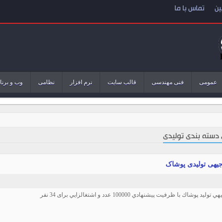
ین
تماس با ما
عمومی
فنی مهندسی
قالب سایت
نرم افزار
نظامی
وب و برنا
 دسته بندی تولیدی
یهی تولیدی پوشاک
د پوشاك با ظرفيت پيشنهادي 100000 عدد و اشتغالزايي برای 34 نفر