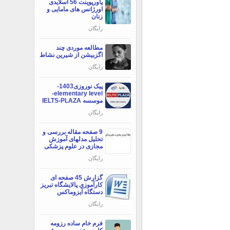
پاورپوینت 56 اسلایدی
اورژانس های مامایی و
زنان
رایگان
مطالعه موردی چند
اگزبیشن از شیرین نشاط
رایگان
پیک نوروزی1403-
elementary level-
موسسه IELTS-PLAZA
رایگان
9 صفحه مقاله بررسی و
تحلیل مدلهای آموزش
مجازی در علوم پزشکی
رایگان
گزارش 45 صفحه ای
کارآموزی پالایشگاه تبریز
دستگاه آیزوماکس
رایگان
فرم خام ساده رزومه