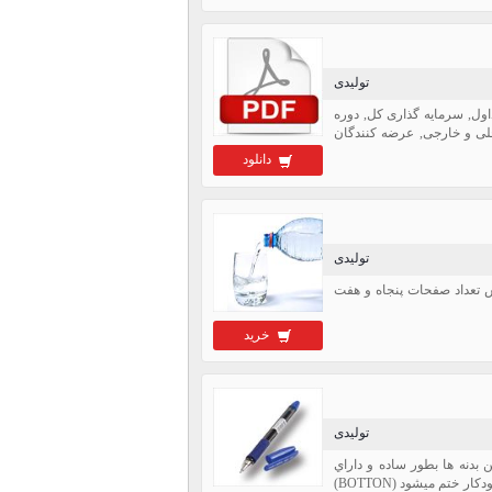
تولیدی
 و معرفی طرح, جداول, سرمايه گذاری كل, دوره
خلی و خارجی, عرضه کنندگان
دانلود
تولیدی
ی تاسیس شرکت تولید آب معدنی بصورت فایل word قابل ویرایش تعداد صفحات پنجاه و هفت
خرید
تولیدی
 ساده: اين بدنه ها بطور ساده و داراي
كلاهي است كه معمولا گيره اي بوده و براي نهادن در جيب تعبيه شده است وهمچنين بدنه به انتهاي ته خودكار ختم ميشود (BOTTON)