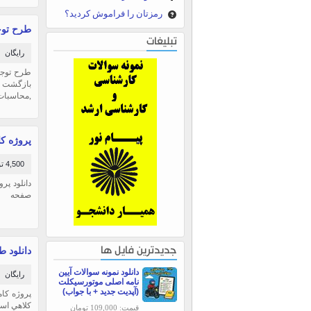
رمزتان را فراموش کردید؟
طرح توج
تبلیغات
رایگان
بازگشت سر
,محاسبات
پروژه ک
4,500 تومان
صفحه
دانلود ط
جدیدترین فایل ها
دانلود نمونه سوالات آیین
رایگان
نامه اصلی موتورسیکلت
(آپدیت جدید + با جواب)
قیمت: 109,000 تومان