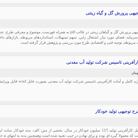
یهی پرورش گل و گیاه زینتی
طرح توجیهی پرورش گل و گياهان زينتی در قالب pdf به همراه فهرست, موضوع
مايه, فضای مورد نیاز, اشتغال زايي, سهم تسهيلات, استانداردهای مربوطه, بازارهای دا
 مربوطه, توجیه فنی و اقتصادی طرح مورد بررسی و پژوهش قرار گرفته است
ارآفرینی تاسیس شركت توليد آب معدنی
دانلود پروژه کامل و آماده کارآفرین
رح توجیهی تولید خودکار
پروژه کامل کارآفرینی تولید 12/5 میلیون خودکار در سال، بخشی از متن: الف- بدنه خودكار