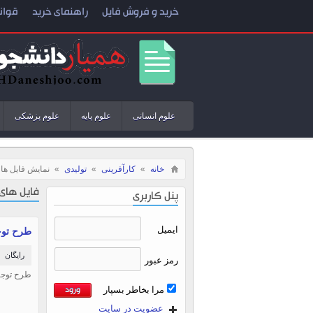
خرید و فروش فایل
راهنمای خرید
قوان
علوم انسانی
علوم پایه
علوم پزشکی
خانه
»
کارآفرینی
»
تولیدی
»
نمایش فایل ها
فایل های
پنل کاربری
ایمیل
طرح توج
رایگان
رمز عبور
طرح توجيهي تولي
مرا بخاطر بسپار
عضویت در سایت