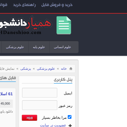
خرید و فروش فایل
راهنمای خرید
قوان
علوم انسانی
علوم پایه
علوم پزشکی
خانه
»
علوم پزشکی
»
پزشکی
»
نمایش فایل
فایل های
پنل کاربری
ایمیل
61 اسلاید پاورپوینت بررسی کنترل عفونت (فرمت pptx)
45,000 تومان
رمز عبور
دانلود پاورپوین
مرا بخاطر بسپار
عضویت در سایت