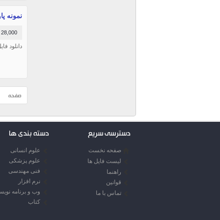
نمونه پاور
28,000 تومان
دانلود فا
صفحه
دسترسی سریع
دسته بندی ها
صفحه نخست
علوم انسانی
علوم پزشکی
لیست فایل ها
فنی مهندسی
راهنما
نرم افزار
قوانین
وب و برنامه نوی
تماس با ما
کتاب