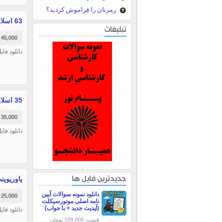
رمزتان را فراموش کردید؟
63 اسلاید پاورپوینت بررسی الگوریتم های ژنتیک (فرمت ppxt)
تبلیغات
45,000 تومان
دانلود فایل آم
35 اسلاید پاورپوینت بررسی ارزیابیهای کبدی (کامل)
35,000 تومان
دانلود فای
پاورپوینت 
جدیدترین فایل ها
دانلود نمونه سوالات آیین
25,000 تومان
نامه اصلی موتورسیکلت
(آپدیت جدید + با جواب)
دانلود فای
قیمت: 109,000 تومان