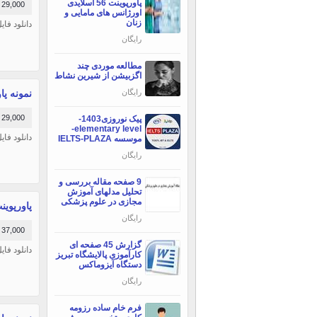
پاورپوینت 56 اسلایدی
29,000 تومان
اورژانس های مامایی و
زنان
دانلود فای
رایگان
مطالعه موردی چند
اگزبیشن از شیرین نشاط
نمونه پاور
رایگان
29,000 تومان
پیک نوروزی1403-
elementary level-
دانلود فای
موسسه IELTS-PLAZA
رایگان
9 صفحه مقاله بررسی و
تحلیل مدلهای آموزش
مجازی در علوم پزشکی
پاورپوینت
رایگان
37,000 تومان
گزارش 45 صفحه ای
دانلود فایل آ
کارآموزی پالایشگاه تبریز
دستگاه آیزوماکس
رایگان
فرم خام ساده رزومه