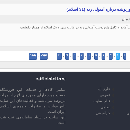
پوینت درباره آمبولی ریه (31 اسلاید)
یل آماده و کامل پاورپوینت آمبولی ریه در قالب سی و یک اسلاید از همیار دانشجو
1
2
3
4
5
6
7
8
9
10
قبلی
بعدی
·
-
-
-
-
-
-
-
-
-
به ما اعتماد کنید
علوم پایه
تمامي كالاها و خدمات اين فروشگاه،
عمومی
حسب مورد داراي مجوزهاي لازم از مراجع
مربوطه مي‌باشند و فعاليت‌هاي اين سايت
قالب سایت
تابع قوانين و مقررات جمهوري اسلامي
نظامی
ايران است.
سی
کارآفرینی
این سایت در ستاد ساماندهی ثبت شده
است.