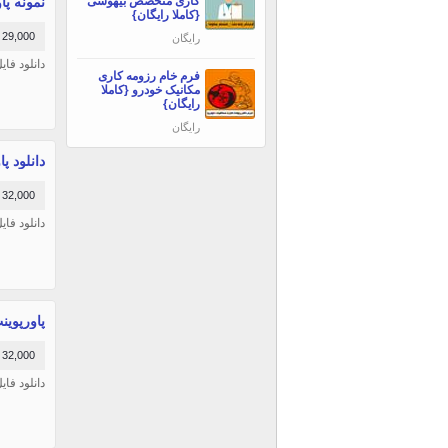
کاری متخصص بیهوشی
نمونه پاور
{کاملا رایگان}
29,000 تومان
رایگان
دانلود فایل آماده
فرم خام رزومه کاری
مکانیک خودرو {کاملا
رایگان}
رایگان
دانلود پاو
32,000 تومان
دانلود فای
پاورپوینت 
32,000 تومان
دانلود فایل پاور