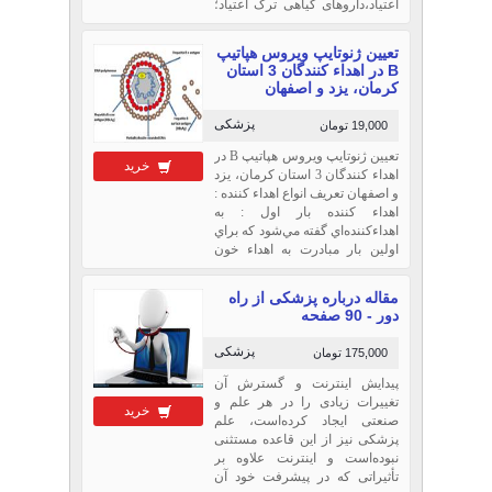
اعتیاد،داروهای گیاهی ترک اعتیاد؛
اعتیاد به مواد مخدر و راه های
درمان آن,اعتیاد به مواد مخدر,انواع
تعيين ژنوتايپ ويروس هپاتيپ
مواد مخدر,درمان
B در اهداء كنندگان 3 استان
اعتیاد,روانشناسی اعتیاد,اعتیاد,
كرمان، يزد و اصفهان
پزشکی
19,000 تومان
تعيين ژنوتايپ ويروس هپاتيپ B در
خرید
اهداء كنندگان 3 استان كرمان، يزد
و اصفهان تعريف انواع اهداء كننده :
اهداء كننده بار اول : به
اهداء‌كننده‌اي گفته مي‌شود كه براي
اولين بار مبادرت به اهداء خون
كرده است.
مقاله درباره پزشکی از راه
دور - 90 صفحه
پزشکی
175,000 تومان
پیدایش اینترنت و گسترش آن
تغییرات زیادی را در هر علم و
خرید
صنعتی ایجاد کرده‌است، علم
پزشکی نیز از این قاعده مستثنی
نبوده‌است و اینترنت علاوه بر
تأثیراتی که در پیشرفت خود آن