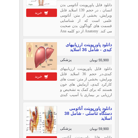
دانلود فایل پاورپوینت آناتومی بدن
انسان ، در حجم 139 اسلاید قابل
خرید
ویرایش، بخشی از متن: آناتومی
علمی است که از شناسایی
قسمت های گوناگون بدن صحبت
می کند. Anatomy از دو کلمه Ana
به معنی برداشتن و tome به معنی
بریدن تشکیل شده است که معادل
دانلود پاورپوینت ارزیابیهای
فارسی آن کلمه کالبدشناسی یا
کبدی - شامل 36 اسلاید
تشریح است.
پزشکی
55,900 تومان
دانلود فایل پاورپوینت ارزیابیهای
کبدی،در حجم 36 اسلاید قابل
خرید
ویرایش، بخشی از متن: تست های
کارکرد کبدی، آزمایش های خون
هستند که برای کمک به تشخیص و
ارزیابی بر بیماری یا آسیب کبدی
بکار می رود. تست اندازه گیری
سطح آنزیم ها و پروتئین های
دانلود پاورپوینت آناتومی
مخصوص در خون شمایک دسته از
دستگاه تناسلی - شامل 38
آزمایش خون هستند که التهاب و
اسلاید
آسیب به کبد
پزشکی
59,900 تومان
دانلود فایل پاورپوینت آناتومی