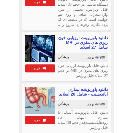
خرید
دستگاه تناسلی،در حجم 38 اسلاید
قابل ویرایش، بخشی از متن:
واژن:مجرایی صاف و روی هم
خوابیده است که در منطقه ای که
پرده بکارت وجوددارد شروع و به
فورنیکس رحمی که گردن رحم را
در بر می گیرند ختم می شود. از
دانلود پاورپوینت ارزیابی خون
قدام توسط بافت همبند ی که
ریزی های مغزی در MRI -
سپتوم وزیکو واژینال نامیده می
شامل 27 اسلاید
شود از مثانه و
پزشکی
49,900 تومان
دانلود فایل پاورپوینت ارزیابی خون
خرید
ریزی های مغزی در MRI،در حجم
27 اسلاید قابل ویرایش.
دانلود پاورپوینت بیماری
آپاندیسیت - شامل 28 اسلاید
پزشکی
49,900 تومان
دانلود فایل پاورپوینت آشنایی با
بیماری التهابی حاد
خرید
روده(آپاندیسیت)،در حجم 28 اسلاید
قابل ویرایش.