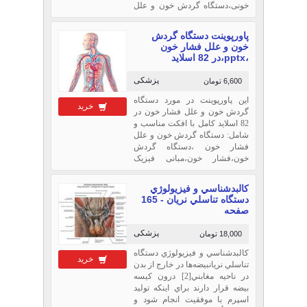
خونی،دستگاه گردش خون و علل
فشار خون ،دستگاه گردش
خون،فشار خون،مبانی فیزیک
پاورپوینت دستگاه گردش
خون،آناتومی و فیزیولوژی دستگاه
خون و علل فشار خون
گردش خون ،علائم بیماریهای
،pptx،در 82 اسلاید
قلبی،اندازه گیری فشار
خون،تعیین
پزشکی
6,600 تومان
این پاورپوینت در مورد دستگاه
خرید
گردش خون و علل فشار خون در
82 اسلاید کامل با افکت مناسب و
شامل: دستگاه گردش خون و علل
فشار خون ،دستگاه گردش
خون،فشار خون،مبانی فیزیک
خون،آناتومی و فیزیولوژی دستگاه
گردش خون ،علائم بیماریهای
كالبدشناسي و فيزيولوژي
قلبی،اندازه گیری فشار خون،
دستگاه تناسلي نريان - 165
و...ومنابع می باشد
صفحه
پزشکی
18,000 تومان
كالبدشناسي و فيزيولوژي دستگاه
خرید
تناسلي نريانبيضه‌ها در خارج از بدن
در ناحيه مغابني[2] درون كيسه
بيضه قرار دارند براي اينكه توليد
اسپرم با موفقيت انجام شود و