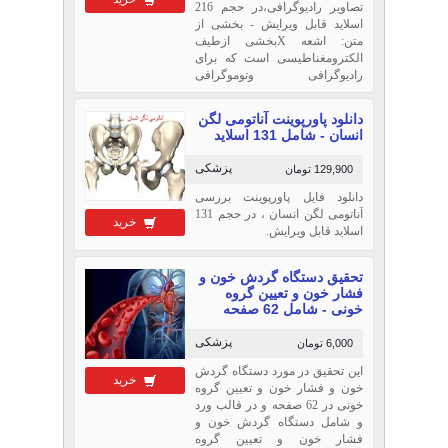
تصاویر رادیوگرافی،در حجم 216
اسلاید قابل ویرایش - بخشی از
متن: اشعه Xبخشی ازطیف
الکترومغناطیسی است که برای
رادیوگرافی وتوموگرافی
(CT)استفاده می شود . ایجاد اشعه
Xدر یک پوشش اهنی خلا شده از
دانلود پاورپوینت آناتومی لگن
دوقطب یکی کاتد رشته نازکی از
انسان - شامل 131 اسلاید
آلیاژتنگستن وتا سرحد تشعشع
زائی گرم می شود
پزشکی
129,900 تومان
دانلود فایل پاورپوینت بررسی
آناتومی لگن انسان ، در حجم 131
خرید
اسلاید قابل ویرایش.
تحقیق دستگاه گردش خون و
فشار خون و تعیین گروه
خونی - شامل 62 صفحه
پزشکی
6,000 تومان
این تحقیق در مورد دستگاه گردش
خرید
خون و فشار خون و تعیین گروه
خونی در 62 صفحه و در قالب ورد
و شامل دستگاه گردش خون و
فشار خون و تعیین گروه