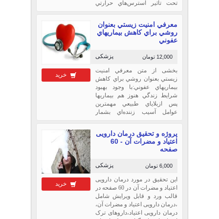
تحت تأثير استرس‌هاي حرارتي
نباشد مي‌بايست دمايي بيضه كمتر
از دماي بدن باشد از اينرو
معرفي امنيت زيستي بعنوان
سيستمي توسع...
روشي براي كاهش بيماريهاي
عفوني
پزشکی
12,000 تومان
بخشی از متن معرفي امنيت
خرید
زيستي بعنوان روشي براي كاهش
بيماريهاي عفوني:با وجود بهبود
شرايط زندگي هنوز هم بيماريها
پس ازبلاياي طبيعي مهمترين
عوامل آسيب زننده‌اي بشمار
مي‌آيند كه تاكنون مهار نشده‌اند و
خسارات مالي و جاني فراواني به
پروژه و تحقیق درمان دارویی
بار مي‌آورند. بيماريها ...
اعتیاد و مضرات آن - 60
صفحه
پزشکی
6,000 تومان
این تحقیق در مورد درمان دارویی
خرید
اعتیاد و مضرات آن در 60 صفحه در
قالب ورد و قابل ویرایش شامل
،درمان دارویی اعتیاد و مضرات آن،
درمان دارویی اعتیاد،داروهای ترک