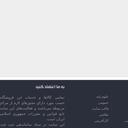
به ما اعتماد کنید
علوم پایه
تمامي كالاها و خدمات اين فروشگاه،
عمومی
حسب مورد داراي مجوزهاي لازم از مراجع
مربوطه مي‌باشند و فعاليت‌هاي اين سايت
قالب سایت
تابع قوانين و مقررات جمهوري اسلامي
نظامی
ايران است.
سی
کارآفرینی
این سایت در ستاد ساماندهی ثبت شده