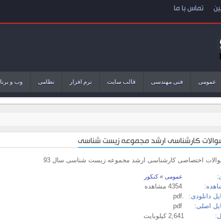
ین
تماس با ما
عمومی
فنی مهندسی
قالب سایت
نرم افزار
نظامی
وب و برنا
سوالات کارشناسی ارشد مجموعه زیست شناسی
سوالات اختصاصی کارشناسی ارشد مجموعه زیست شناسی سال 93
:
عمومی
»
کنکور
اهده:
4354 مشاهده
ل دانلودی:
.pdf
یل اصلی:
pdf
:
2,641 کیلوبایت