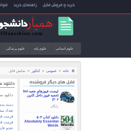
خرید و فروش فایل
راهنمای خرید
قوان
علوم انسانی
علوم پایه
علوم پزشکی
خانه
»
عمومی
»
کنکور
»
نمایش فایل
فایل های دیگر فروشنده
دانلود 
ليست فيوزهاي جعبه bsi
دانلود 
(جعبه فيوز داخل كابين
۲۰۶)
دسته بندی
رایگان
تعداد مش
فرمت فای
دانلود کتاب ۵۰۴
Absolutely Essential
فرمت فا
Words
حجم فایل