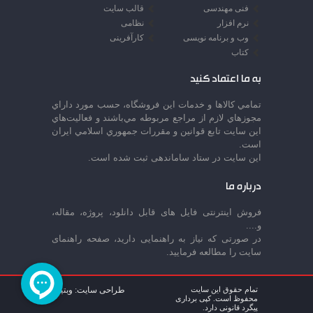
فنی مهندسی
قالب سایت
نرم افزار
نظامی
وب و برنامه نویسی
کارآفرینی
کتاب
به ما اعتماد کنید
تمامي كالاها و خدمات اين فروشگاه، حسب مورد داراي
مجوزهاي لازم از مراجع مربوطه مي‌باشند و فعاليت‌هاي
اين سايت تابع قوانين و مقررات جمهوري اسلامي ايران
است.
این سایت در ستاد ساماندهی ثبت شده است.
درباره ما
فروش اینترنتی فایل های قابل دانلود، پروژه، مقاله،
و....
در صورتی که نیاز به راهنمایی دارید، صفحه راهنمای
سایت را مطالعه فرمایید.
تمام حقوق این سایت
طراحی سایت: وبتینا
محفوظ است. کپی برداری
پیگرد قانونی دارد.