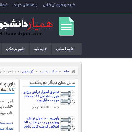
خرید و فروش فایل
راهنمای خرید
قوان
علوم انسانی
علوم پایه
علوم پزشکی
خانه
»
قالب سایت
»
گوناگون
»
نمایش فایل
فایل های دیگر فروشنده
پاورپوین
45 اسلاید
تحقیق اصول تراش پیچ و
مهره - شامل 33 صفحه،
فرمت فایل ورد
این پاور
45اسلا
قیمت: 32,000 تومان
های مهن
پاورپوینت اصول تراش
پیچ و مهره - در قالب 50
دسته بندی
اسلاید، فرمت فایل pptx
تعداد مش