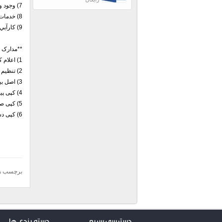
7) وجود وسايل و تجهيزات اطفاء حريق
8) خدمات و امكانات حفاظتي و سيستم ايمني كارفرما يا پيمانكار
9) كارآيي و آموزش پرسنل
**مدارک 
1) اعلام کتبی خسارت در موعد مقرر در بیمه‌نامه.
2) تنظیم صورتجلسه خسارت با تعیین موارد خسارت دیده و میزان آن.
3) اصل بیمه‌نامه در دست بیمه‌گذار به همراه ضمائم آن.
4) کپی پیمان، متمم‌های پیمان، فهرست بهای پیمان و ضمائم آن (درصورت وجود).
5) کپی صورت مجالس و صورت وضعیت‌های ماهانه قبل از خسارت با تأیید دستگاه نظارت کارفرما
6) کپی دستور کار مشاور به پیمانکار و صورت مجلس انجام آن برای اجرای کارهایی که در نقشه‌ها نیست.
برچسب ه