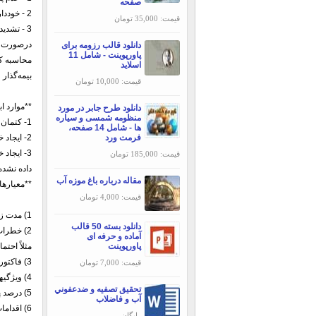
صفحه
2 - خودداری از اظهار مطالب درصورت تغییرات در ماهیت ریسک
قیمت: 35,000 تومان
3 - تشدید خطر و عدم موافقت بیمه‌گذار به پرداخت حق بیمه اضافی
درصورت فس
دانلود قالب رزومه برای
پاورپوینت - شامل 11
محاسبه کر
اسلاید
بیمه‌گذار 
قیمت: 10,000 تومان
**موارد ا
دانلود طرح جابر در مورد
منظومه شمسی و سیاره
1- کتمان حقیقت یا اظهارات خلاف واقع بیمه‌گذار درباره موضوع مورد بیمه
ها - شامل 14 صفحه،
فرمت ورد
2- ایجاد خسارات عمدی توسط بیمه‌گذار یا ذینفعان
3- ایجاد خسارات جعلی توسط بیمه‌گذار یا ذینفعان درصورت صدور الحاقی ابطال برای بیمه‌نامه حق بیمه‌ای به بیمه‌گذار عودت
قیمت: 185,000 تومان
داده نشده 
مقاله درباره باغ موزه آب
**معیارها
قیمت: 4,000 تومان
1) مدت زمان اجراي پروژه
دانلود بسته 50 قالب
2) خطرات احتمالي ناشي از شرايط جوي و زمين‌شناسی محل اجراي پروژه
آماده و حرفه ای
پاورپوینت
مثلاً احت
3) فاكتورهاي ايمني در نظر گرفته شده در جدول زمانبندي انجام كار
قیمت: 7,000 تومان
4) ويژگيهاي طرح و مصالح ساختماني
تحقیق تصفيه و ضدعفوني
5) درصد پيشرفت كار
آب و فاضلاب
6) اقدامات فراهم شده جهت اطمينان از اجراي سالم پروژه
رایگان