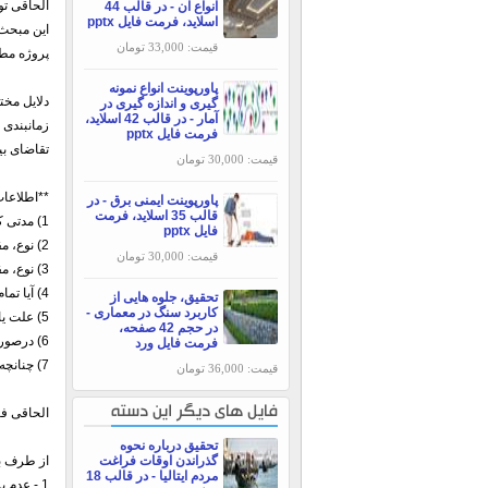
الحاقی تو
انواع آن - در قالب 44
اسلاید، فرمت فایل pptx
قیمت: 33,000 تومان
پروژه مطا
پاورپوینت انواع نمونه
دلایل مخت
گیری و اندازه گیری در
آمار - در قالب 42 اسلاید،
زمانبندی 
فرمت فایل pptx
تقاضای بی
قیمت: 30,000 تومان
**اطلاعات
پاورپوینت ایمنی برق - در
قالب 35 اسلاید، فرمت
1) مدتی که عملیات اجرائی باید تمدید شود.
فایل pptx
2) نوع، مقدار و مبلغ کارهای انجام شده.
قیمت: 30,000 تومان
3) نوع، مقدار و مبلغ کارهائی که باید در آینده انجام شود.
4) آیا تمام یا قسمتی از کارهای انجام شده به کارفرما تحویل داده شده است،درصورت پاسخ مثبت لطفاً موارد تحویل داده شده را مشخص فرمائید.
تحقیق، جلوه هایی از
کاربرد سنگ در معماری -
5) علت یا علل پایان نیافتن کار در موعد مقرر چه میباشد.
در حجم 42 صفحه،
6) درصورتیکه بمورد بیمه خسارت یا خساراتی وارد آمده لطفاً تاریخ، چگونگی ومیزان آنرا تعیین نمائید
فرمت فایل ورد
7) چنانچه در پروژه موضوع مورد قرارداد تغییراتی داده شده یا افزایش سرمایه پیدا نموده است، لطفاً این تغییرات را شرح دهید.
قیمت: 36,000 تومان
فایل های دیگر این دسته
الحاقی فسخ یا ابطال
تحقیق درباره نحوه
گذراندن اوقات فراغت
از طرف بی
مردم ایتالیا - در قالب 18
1 - عدم پرداخت بموقع حق بیمه