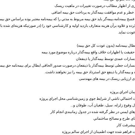
خ بیمه‌نامه،بيمه‌گر باید حق بيمه مربوط به مدتي را كه بیمه‌نامه معتبر بوده براساس حق ب
ده و علاوه برآن هزينه متعارف بازديد اوليه و كارشناسي خود را (در صورتيكه هزينه‌ای شده ب
عودت نماید.
بطال بیمه‌نامه (بدون عودت کل حق بیمه)
و بیمه‌گذار یا ذینفع حق استرداد حق بیمه را نیز نخواهند داشت.
ی ارزیابی ریسک در بیمه های مهندسی
مال وقوع زلزله، سيل، طغيان آب، طوفان و...