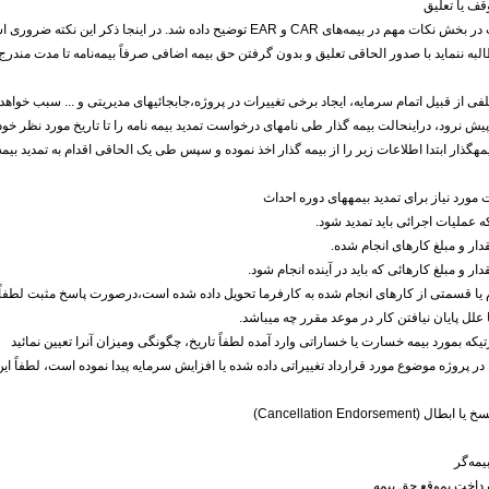
قف یا تعلیق
این مبحث در بخش نکات مهم در بیمه‌های CAR و EAR توضیح داده شد. در ا
لبه ننماید با صدور الحاقی تعلیق و بدون گرفتن حق بیمه اضافی صرفاً بیمه‌نامه تا مدت مندرج 
لفی از قبیل اتمام سرمایه، ایجاد برخی تغییرات در پروژه،جابجائیهای مدیریتی و ... سبب خو
پیش نرود، دراینحالت بیمه گذار طی نامهای درخواست تمدید بیمه نامه را تا تاریخ مورد نظر خود 
مهگذار ابتدا اطلاعات زیر را از بیمه گذار اخذ نموده و سپس طی یک الحاقی اقدام به تمدید بیمه 
 مورد نیاز برای تمدید بیمههای دوره احداث
 (Cancellation Endorsement)
مه‌گر