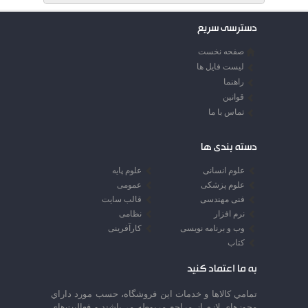
دسترسی سریع
صفحه نخست
لیست فایل ها
راهنما
قوانین
تماس با ما
دسته بندی ها
علوم انسانی
علوم پایه
علوم پزشکی
عمومی
فنی مهندسی
قالب سایت
نرم افزار
نظامی
وب و برنامه نویسی
کارآفرینی
کتاب
به ما اعتماد کنید
تمامي كالاها و خدمات اين فروشگاه، حسب مورد داراي
مجوزهاي لازم از مراجع مربوطه مي‌باشند و فعاليت‌هاي