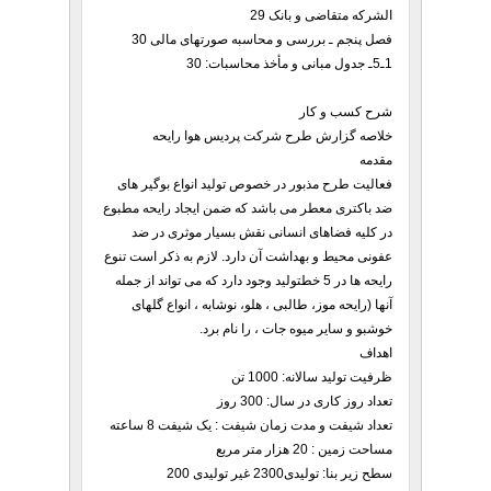
الشرکه متقاضی و بانک 29
فصل پنجم ـ بررسی و محاسبه صورتهای مالی 30
1ـ5ـ جدول مبانی و مأخذ محاسبات: 30
شرح کسب و کار
خلاصه گزارش طرح شرکت پردیس هوا رایحه
مقدمه
فعالیت طرح مذبور در خصوص تولید انواع بوگیر های
ضد باکتری معطر می باشد که ضمن ایجاد رایحه مطبوع
در کلیه فضاهای انسانی نقش بسیار موثری در ضد
عفونی محیط و بهداشت آن دارد. لازم به ذکر است تنوع
رایحه ها در 5 خطتولید وجود دارد که می تواند از جمله
آنها (رایحه موز، طالبی ، هلو، نوشابه ، انواع گلهای
خوشبو و سایر میوه جات ، را نام برد.
اهداف
ظرفیت تولید سالانه: 1000 تن
تعداد روز کاری در سال: 300 روز
تعداد شیفت و مدت زمان شیفت : یک شیفت 8 ساعته
مساحت زمین : 20 هزار متر مربع
سطح زیر بنا: تولیدی2300 غیر تولیدی 200