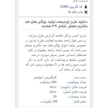
فروشنده فایل
کد کاربری 13383
سایر فایل ها
دانلود طرح توجیهی تولید بوگیر های ضد
باکتری معطر، شامل 39 صفحه
شرح کسب و کار خلاصه گزارش طرح شرکت
پردیس هوا رایحه مقدمه فعالیت طرح مذبور در
خصوص تولید انواع بوگیر های ضد باکتری معطر
می باشد که ضمن ایجاد رایحه مطبوع در کلیه
فضاهای انسانی نقش بسیار موثری در ضد
عفونی محیط و بهداشت آن دارد. لازم به ذکر
است تنوع رایحه ها در 5 خطتولید وجود دارد که
می تواند از جمله آن
دسته بندی:
کارآفرینی
»
تولیدی
تعداد مشاهده:
998 مشاهده
فرمت فایل دانلودی:
.docx
فرمت فایل اصلی:
docx
تعداد صفحات:
39
حجم فایل:
189 کیلوبایت