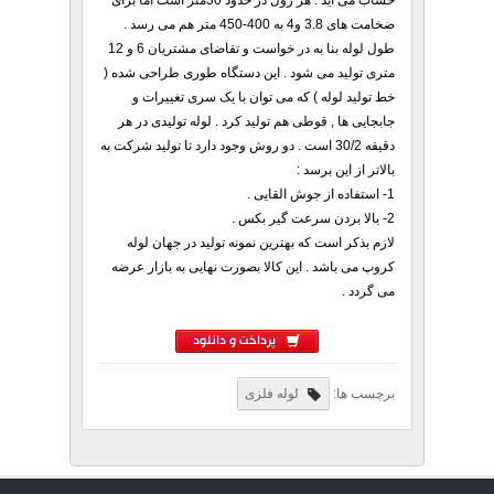
حساب می آید . هر رول در حدود 30متر است اما برای
ضخامت های 3.8 و4 به 400-450 متر هم می رسد .
طول لوله بنا به در خواست و تقاضای مشتریان 6 و 12
متری تولید می شود . این دستگاه طوری طراحی شده (
خط تولید لوله ) که می توان با یک سری تغییرات و
جابجایی ها , قوطی هم تولید کرد . لوله تولیدی در هر
دقیقه 30/2 است . دو روش وجود دارد تا تولید شرکت به
بالاتر از این برسد :
1- استفاده از جوش القایی .
2- بالا بردن سرعت گیر بکس .
لازم بذکر است که بهترین نمونه تولید در جهان لوله
کروپ می باشد . این کالا بصورت نهایی به بازار عرضه
می گردد .
پرداخت و دانلود
برچسب ها:
لوله فلزی