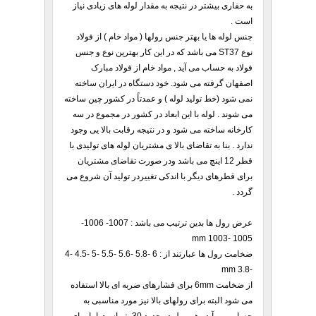
به حفاری بیشتر در نتیجه به مقدار لوله های زیادی نیاز
است .
جنس لوله ها یا بهتر جنس رولها ( مواد خام ) از فولاد
نوع ST37 می باشد که در این کار بهترین نوع و جنس
فولاد به حساب می آید , مواد خام از فولاد مبارک
اصفهان گرفته می شود. خود دستگاه در ایران ساخته
نمی شود (خط تولید لوله ) و عمدتاً در کشور چین ساخته
می شوند . لوله با این ابعاد در کشور در مجموع در سه
کارخانه ساخته می شود و در نتیجه رقابت بالا یی وجود
ندارد . بنا به تقاضای بالا ی مشتریان لوله های تولیدی با
قطر 12 اینچ می باشد ودر صورت تقاضای مشتریان
برای قطرهای دیگر با اندکی تغییردر تولید آن شروع می
گردد .
عرض رول ها بدین ترتیب می باشد : 1007- 1006-
1005 -1003 mm
ضخامت رول ها عبارتند از : 6 -5.8 -5.6 -5.5 -5 -4.5 -4
-3.8 mm
از ضخامت 6mm برای فشارهای ضربه ای بالا استفاده
می شود البته برای رولهای بالا نیز مورد مناسبی به