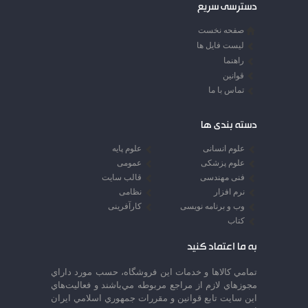
دسترسی سریع
صفحه نخست
لیست فایل ها
راهنما
قوانین
تماس با ما
دسته بندی ها
علوم انسانی
علوم پایه
علوم پزشکی
عمومی
فنی مهندسی
قالب سایت
نرم افزار
نظامی
وب و برنامه نویسی
کارآفرینی
کتاب
به ما اعتماد کنید
تمامي كالاها و خدمات اين فروشگاه، حسب مورد داراي
مجوزهاي لازم از مراجع مربوطه مي‌باشند و فعاليت‌هاي
اين سايت تابع قوانين و مقررات جمهوري اسلامي ايران