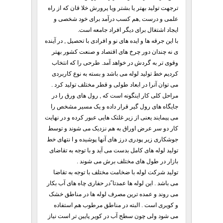
ترجهت تولید بهتر یا بشتر ویا پرورش خلا قان که از راه
علمی و درست ,هم کسب درآمد برای خود شخصی و
ایجاد اشتغال برای دیگر افراد جامعه است.
با این جرقه ها و ایده های نو و افرادی با تحصیل , در آینده
ی نه چندان دور چرخ های اقتصاد و صنعت کشور بهتر
وقوی تر به گردش در خواهد آمد. طرحی را که انتخاب
کردیم خط تولید لوله می باشد و بسته به نوع کاربردی
می توان آنرا در ابعاد طولی و قطر مختلف تولید کرد .
مراحل کلی کار اینگونه است که , رول های ورق را در
جایگاه های رول گیر قرار داده و یک مسیر مشخص را
می پیمایند یعنی از زیر غلتک هایی عبور کرده و در نهایت
کار دو سر عرض اوراق به هم نزدیک می شوند و توسط
جوشکاری زیر پودری درز های آنها پوشیده و ا نتهای خط
تولید لوله های کامل بدست می آید و با توجه به تقاضای
بازار در طول های مختلف برش می شوند .
تولید شرکت لوله با ضخامت مختلف با توجه به تقاضا
می باشد . این لوله ها عمدتا ًدر حفاری چاه های آب بکار
می روند و عمده ترین مصرف لوله ها در مناطق خشک
و کویری است . البته در مناطق مرطوب هم استفاده
می شود ولی چون سطح آب در کویر پایین تر است نیاز