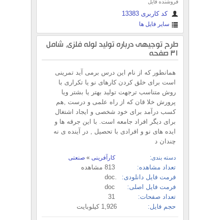
فروشنده فایل
کد کاربری 13383
سایر فایل ها
طرح توجیهی درباره تولید لوله فلزی، شامل
31 صفحه
همانطور که از نام این درس برمی آید تمرینی
است برای خلق کردن کارهای نو یا تکراری با
روش متناسب ترجهت تولید بهتر یا بشتر ویا
پرورش خلا قان که از راه علمی و درست ,هم
کسب درآمد برای خود شخصی و ایجاد اشتغال
برای دیگر افراد جامعه است. با این جرقه ها و
ایده های نو و افرادی با تحصیل , در آینده ی نه
چندان د
دسته بندی:
کارآفرینی
»
صنعتی
تعداد مشاهده:
813 مشاهده
فرمت فایل دانلودی:
.doc
فرمت فایل اصلی:
doc
تعداد صفحات:
31
حجم فایل:
1,926 کیلوبایت