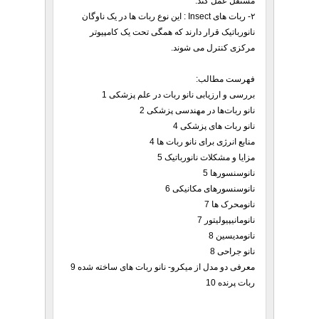
مستقل عمل کند.
۲- ربات های Insect : این نوع ربات ها در یک ناوگان
نانورباتیک قرار دارند که همگی تحت یک کامپیوتر
مرکزی کنترل می شوند.
فهرست مطالب:
بررسی و ارزیابی نانو ربات در علم پزشکی 1
نانو ربات‌ها در مهندسی پزشكی 2
نانو ربات های پزشکی 4
منابع انرژی برای نانو ربات ها 4
مزایا و مشکلات نانورباتیک 5
نانوسنسورها 5
نانوسنسورهای مکانیکی 6
نانومحرک ها 7
نانومانیپیولیتور 7
نانومدیسین 8
نانو جراحی 8
معرفی دو مدل از میکرو- نانو ربات های ساخته شده 9
ربات پرنده 10