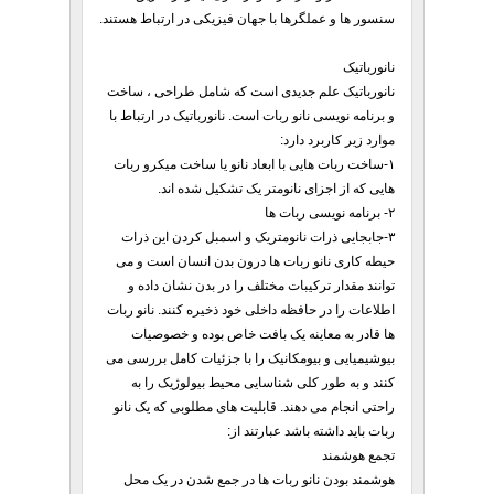
سنسور ها و عملگرها با جهان فیزیکی در ارتباط هستند.
نانورباتیک
نانورباتیک علم جدیدی است که شامل طراحی ، ساخت
و برنامه نویسی نانو ربات است. نانورباتیک در ارتباط با
موارد زیر کاربرد دارد:
۱-ساخت ربات هایی با ابعاد نانو یا ساخت میکرو ربات
هایی که از اجزای نانومتر یک تشکیل شده اند.
۲- برنامه نویسی ربات ها
۳-جابجایی ذرات نانومتریک و اسمبل کردن این ذرات
حیطه کاری نانو ربات ها درون بدن انسان است و می
توانند مقدار ترکیبات مختلف را در بدن نشان داده و
اطلاعات را در حافظه داخلی خود ذخیره کنند. نانو ربات
ها قادر به معاینه یک بافت خاص بوده و خصوصیات
بیوشیمیایی و بیومکانیک را با جزئیات کامل بررسی می
کنند و به طور کلی شناسایی محیط بیولوژیک را به
راحتی انجام می دهند. قابلیت های مطلوبی که یک نانو
ربات باید داشته باشد عبارتند از:
تجمع هوشمند
هوشمند بودن نانو ربات ها در جمع شدن در یک محل