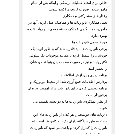
خاص برای انجام عملیات پزشکی و اینکه پس از اتمام
ماموریت،در صورت لزوم، پراکنده شوند.
رفتار های مشارکتی و همکاری
یعنی همکاری نانو ربات ها و هماهنگ عمل کردن آنها در
ماموریت ها ، گاهی عملکرد دسته جمعی نانو ربات نتیجه
بهتری دارد.
خود ترمیمی نانو ربات ها
برخی نانو ربات ها باید قادر باشند که به طور اتوماتیک
خودشان را اسمبل کرده یا همانند موجودات تک سلولی
تکثیر یابند و نیز در صورت صدمه دیدن بتوانند خودشان
را تعمیر کنند.
برنامه ریزی و پردازش اطلاعات
پردازش اطلاعات جمع آوری شده از محیط بیولوژیک و
برنامه نویسی کردن برای نانو ربات ها از اهمیت ویژه ای
برخوردار است .
از نظر عملکردی نانو ربات ها به دو دسته تقسیم می
شوند:
۱-ربات های خودمختار: هر کدام از نانو ربات های این
دسته به طور جداگانه دارای یک نانو کامپیوتر است که
نانو ربات را کنترل کرده و باعث می شود که نانو ربات