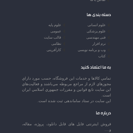
دسته بندی ها
علوم انسانی
علوم پایه
علوم پزشکی
عمومی
فنی مهندسی
قالب سایت
نرم افزار
نظامی
وب و برنامه نویسی
کارآفرینی
کتاب
به ما اعتماد کنید
تمامي كالاها و خدمات اين فروشگاه، حسب مورد داراي
مجوزهاي لازم از مراجع مربوطه مي‌باشند و فعاليت‌هاي
اين سايت تابع قوانين و مقررات جمهوري اسلامي ايران
است.
این سایت در ستاد ساماندهی ثبت شده است.
درباره ما
فروش اینترنتی فایل های قابل دانلود، پروژه، مقاله،
و....