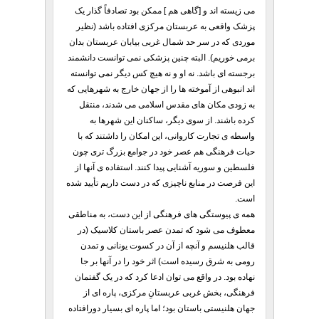
می زیسته اند و [گاهی هم ] ممکن بود تصادفاً گذار یک
پزشک واقعی به عربستان مرکزی افتاده باشد (نظیر
موردی که در سر حد شمال غربی بیابان عربستان بدان
برمی خوریم). البته چنین پزشکی نمی توانست دانشمند
برجسته ای باشد. نه او و نه هیچ کس دیگر نمی توانسته
اند انبوهی از آموخته ها را از جهان خارج به شهرهایی که
به زودی مکان های مقدس اسلامی می شدند، منتقل
کرده باشند. از سوی دیگر، ساکنان این شهرها به
واسطه ی تجارت کاروانی، این امکان را داشتند که با
حیات فرهنگی هم عصر خود در جوامع بزرگ تری چون
فلسطین و سوریه آشنایی پیدا کنند. استفاده ی آنها از
این فرصت در منابع ناچیزی که در دست داریم تأیید شده
است.
همه ی پیوستگی های فرهنگی از این دست، به مناطقی
معطوف می شود که تمدن عصر باستان کلاسیک (در
قالب هلنیسم و آنچه از آن در کسوت یونانی و تمدن
رومی به شرق رسیده است) اثر خود را در آنها بر جا
نهاده بود. در واقع می توان ادعا کرد که در یک گفتمان
فرهنگی، بخش غربی عربستانِ مرکزی، پاره ای از
جهان هلنیستی باستان بود؛ اما پاره ای بسیار دورافتاده