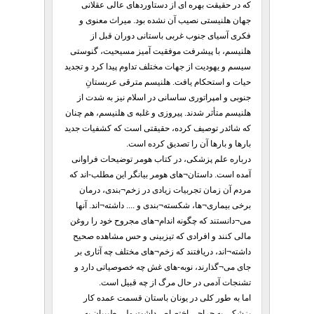
که در حقیقت بهره ای از دستاوردهای عالی عقلانی
جهان هلنیستی نصیب آن نشده بود. میراث معنوی و
فکری آسیای جنوب غربی باستانی دوران قبل از
هلنیسم، با پیشرفت موفقیت آمیز مسیحیت، گنوستی
سیسم و یهودیت از جهات مختلف تداوم پیدا کرد و تجدید
حیات و استحکام یافت. هلنیسم مترقی عربستانِ
جنوبی و امپراتوری ساسانی در اسلام نیز به شدت از
هلنیسم متأثر شدند. پیروزی و غلبه ی هلنیسم، هم چنان
که شائدر توصیف کرده، حقیقتی است که کشفیات جدید
بارها و بارها آن را تصدیق کرده است.
درباره علم پزشکی، در کتاب هومر توضیحات فراوانی
آمده است. داستان¬های هومر بیانگر این مطلب-اند که
مردم آن زمان تجربیات زیادی در زخم¬بندی، درمان
برخی بیماری¬ها، شکسته¬بندی و .... داشته¬اند. آنها
می¬دانستند که چگونه اندام¬های مجروح خود را روغن
مالی کنند و افرادی که تیزبینی و حس مشاهده صحیح
داشته¬اند، دریافتند که زخم¬های مختلف چه آثاری بر
جای می¬گذارند، نوبه-های غش چه خصوصیاتی دارد و
تشنجات آدمی در حال مرگ از چه قبیل است.
اما به طور کلی در یونان باستان قسمت عمده کار
پزشکی به جراحی اختصاص داشت ولی طبیبان به