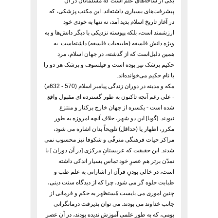
یکی از شاخه‌های علم است که مسلمانان در آن
پیشرفت‌های بسیاری داشته‌اند. این مکتب پزشکی، که
در آغاز تاریخ اسلام پدید آمد، نه تنها به خودی خود
ارزشمند است، بلکه پیوسته نزدیکی با دیگر دانش‌ها و به
ویژه دانش فلسفه (طبیعیات فلسفه) داشته‌است. به
همین دلیل‌است که از گذشته، در جهان اسلام، مرد
حکیم پزشک نیز بوده است و فیلسوف و پزشک هر دو را
با نام حکیم می‌خوانده‌اند.
مکه و مدینه در دوران زندگی پیامبر اسلام (570 - 632م)
- علی رغم آنچه تاکنون به طور گسترده ای مقبول واقع
شده است - یکسره از جهان خارج برکنار و منتزع
نبودند. [گویا] این دو شهر، خلاف آنچه امروزه به طور
مکرر، اظهار یا (حداقل) تلویحاً بدان اشاره می شود،
مراکز حیات فرهنگی مترقّی و شکوفا نیز محسوب نمی
شدند. این حقیقت که عربستانِ مرکزی [در آن دوران ] با
تمدّن برتر هم عصرِ خود تماس بسیار اندکی داشته
است، در خالی بودنِ قرآن از اشاراتی به علم طب و
طبابت جلوه گر می شود، چرا که از دیدگاه سنت دینی،
چنین اموری می بایست مُستظهر به حکم و فرمانی از
جانب خداوند می بودند. می توان پذیرفت درمانگرانی
بومی، که به طور علمی آموزش ندیده بودند، در آن عصر