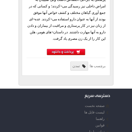
امراض داخلی نیز رسیدگی می¬کردند؛ و کسانی که در
جمع آوری گیاهان مختلف و کشف خواص آنها موفق
بودند از آنها به عنوان دارو استفاده می¬کردند. عده¬ای
از زنان نیز در کار پرستاری و مراقبت از بیماران و دادن
دارو به آنها مهارت داشتند. در داستان¬های هومر، هلن
این کار را از یک زن مصری یاد گرفت.
پرداخت و دانلود
برچسب ها:
تمدن
دسترسی سریع
صفحه نخست
لیست فایل ها
راهنما
قوانین
تماس با ما