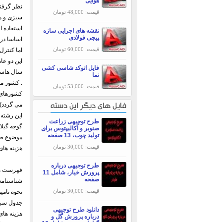
هوایی
نظر گرفته
قیمت: 48,000 تومان
سبزی و می
استفاده ا
نقشه های اجرایی سازه
پیچی فولادی
اساسا در 
قیمت: 60,000 تومان
اما کنترل
این دو عا
فایل اتوکد شاسی کشی
سال هاست 
نما
. کشور ما
قیمت: 53,000 تومان
کشورهای خ
می گردد) 
فایل های دیگر این دسته
این رشته 
طرح توجیهی زراعت
گوجه گیلا
صنوبر و اُکالیپتوس برای
تولید چوب، 13 صفحه
قیمت: 30,000 تومان
هزینه های
طرح توجیهی درباره
فهرست م
پرورش خیار، شامل 11
صفحه
شناسنامه
قیمت: 30,000 تومان
نحوه تام
جدول سرما
دانلود طرح توجیهی
هزینه های
درباره پرورش گل و