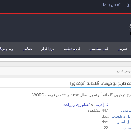
ین
تماس با ما
عمومی
فنی مهندسی
قالب سایت
نرم افزار
نظامی
وب و برنا
ایش فایل
جیهی گلخانه آلوئه ورا سال ۱۳۹۷در ۲۲ ص فرمت WORD
:
کارآفرینی
»
کشاورزی و زراعت
اهده:
447 مشاهده
ل دانلودی:
.doc
یل اصلی:
doc
حات:
22