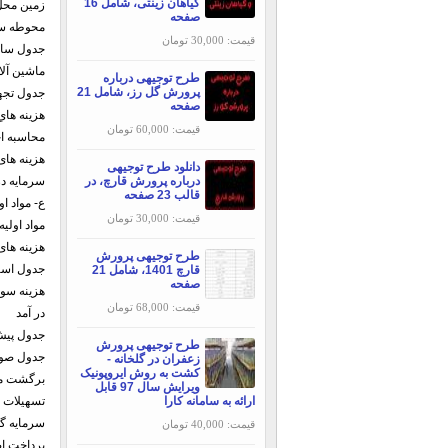
گیاهان زینتی، شامل 16
زمین محل
صفحه
محوطه ساز
قیمت: 30,000 تومان
جدول ساخت
ماشین آلا
طرح توجیهی درباره
پرورش گل رز، شامل 21
جدول تجهی
صفحه
هزينه هاي
قیمت: 60,000 تومان
محاسبه اج
هزینه ها
دانلود طرح توجیهی
درباره پرورش قارچ، در
سرمایه د
قالب 23 صفحه
ع- مواد ا
قیمت: 30,000 تومان
مواد اولیه
هزینه های
طرح توجیهی پرورش
جدول است
قارچ 1401، شامل 21
صفحه
هزینه سو
قیمت: 68,000 تومان
در آمد
جدول پیش 
طرح توجیهی پرورش
جدول صور
زعفران در گلخانه -
کشت به روش ایروپونیک
برگشت م
ویرایش سال 97 قابل
ارائه به سامانه کارا
تسهیلات ب
سرمایه گ
قیمت: 40,000 تومان
پرداخت ا