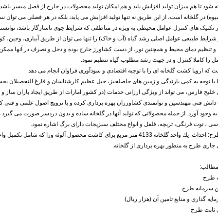
 شود تا هم میزان تولید افزایش یابد و هم امکان تولید محصولات در خارج از فصل میسر باشد
وه) در گلخانه است، از این طریق نه تنها تولید افزایش می یابد، بلکه در هر فصلی می توان نسب
ز تکنیک های کنترل عوامل محیطی به ویژه در مناطقی که شرایط جوی ناسازگار باشد، توانس
شرایط طبیعی عوامل اصلی رشد گیاه (آب و خاک) را تنها می توان از طریق آبیاری، وجین، ک
 و تنظیم دمای محیط و همچنین نور، از دست کشاورز خارج بوده و دخل و تصرف در آنها ممک
مل را کاملا کنترل و در جهت رشد مطلوب گیاه تنظیم نمود.
که اروپا کشت گلخانه ای را با توجیه اقتصادی و سودآوری فراوان انجام می دهد
 با توجه به کمی بارندگی و زمین های حاصلخیز، خیل عظیم کارشناسان و فارغ التحصیلان 
لیج فارس، می تواند از ویژگی ارزانی خدمات (در کشور امارات از طریق ایجاد باران ساز و 
دانش فنی مهندسین و توانمندی کشاورزان بهره برداری کرده و با ترویج اصول علمی و فنی ک
به وجود آورد. از جمله محصولاتی که تولید آنها در گلخانه ساده و بدون دردسر صورت می گیرد می
سی ، توت فرنگی، تربچه، فلفل و انواع مختلف سبزیجات دارای برگ اشاره نمود.
موضوع طرح: احداث يك واحد گلخانه 4133 متر مربع برای کاشت محصول آلوئه ورا که
 جاری طرح به منظور بهره برداری از گلخانه.
طالب:
 طرح
ین سرمایه طرح
یه گذاری و منابع تامین آن (هزار ریال)
 ثابت طرح