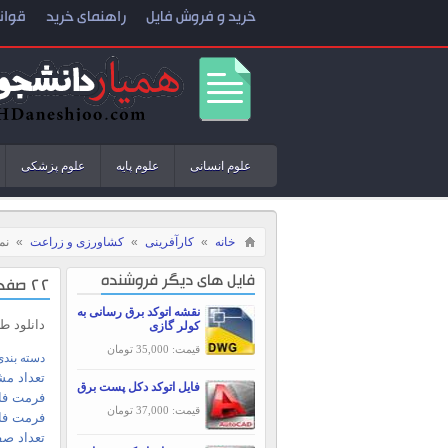
خرید و فروش فایل
راهنمای خرید
قوان
علوم انسانی
علوم پایه
علوم پزشکی
خانه
»
کارآفرینی
»
کشاورزی و زراعت
»
نم
فایل های دیگر فروشنده
22 صفحه طرح توجیهی گلخانه آلوئه ورا
نقشه اتوکد برق رسانی به
دانلود طرح تو
کولر گازی
قیمت: 35,000 تومان
دسته بندی
تعداد مش
فایل اتوکد دکل پست برق
فرمت فای
قیمت: 37,000 تومان
فرمت فا
تعداد صف