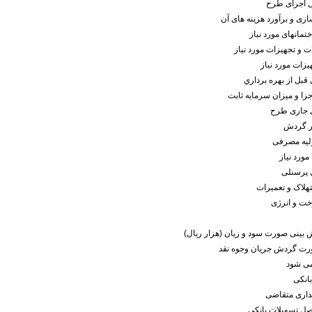
 اجرای طرح
ی و برآورد هزینه های آن
مانهای مورد نیاز
ت و تجهیزات مورد نیاز
زات مورد نیاز
 قبل از بهره برداري
زا و ميزان سرمايه ثابت
ی جاری طرح
ر گردش
ولیه مصرفی
 مورد نیاز
 پرسنلی
هلاک و تعمیرات
خت و انرژی
بینی صورت سود و زیان (هزار ریال)
ت گردش جریان وجوه نقد
ی شود
انکی
ذاری متقاضی
صل تسهیلات بانکی