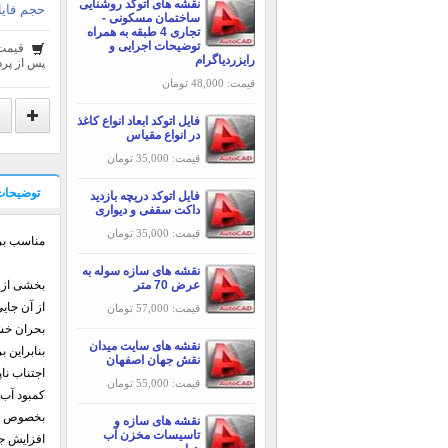
نقشه های اتوکد روشنایی
حجم فایل
ساختمان مسکونی -
تجاری 4 طبقه به همراه
توضیحات اجرایی و
قیمت
رایزردیاگرام
پس از پرد
قیمت: 48,000 تومان
فایل اتوکد ابعاد انواع کاغذ
در انواع مقیاس
قیمت: 35,000 تومان
توضیحات
فایل اتوکد دریچه بازدید
داکت سقفی و دیواری
قیمت: 35,000 تومان
مناسب بر 
نقشه های سازه سوله به
عرض 70 متر
بخشی از 
از آن جای
قیمت: 57,000 تومان
بحران خشک
نقشه های سایت میدان
بنابراین 
نقش جهان اصفهان
اجتناب نا
قیمت: 55,000 تومان
کمبود آب 
بخصوص در
نقشه های سازه و
تاسیسات مخزن آب
افزایش جم