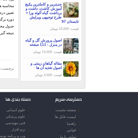
جدیترین و کاملترین پکیج
محاسبه هز
آموزش کاشت، داشت و
تعيین در
برداشت گیاه آلوئه ورا +
طرح توجیهی ویرایش
دوره برگ
تابستان 97
جدول محاس
قیمت: 20,000 تومان
نتيجه گير
اصول پرورش گل و گیاه
در منزل - 111 صفحه
قیمت: 10,000 تومان
مقاله گیاهان زینتی و
اصول تغذیه آن ها
برچسب ه
قیمت: 4,000 تومان
دسترسی سریع
دسته بندی ها
صفحه نخست
علوم انسانی
علوم پزشکی
لیست فایل ها
فنی مهندسی
راهنما
نرم افزار
قوانین
وب و برنامه نوی
تماس با ما