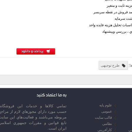
ینه ثابت و متغیر
صد فروش در نقطه سربسر
شت سرمايه
بات تحليل هزينه فايده واحد
ي ، بررسي وپيشنهاد
پرداخت و دانلود
ا:
طرح توجیهی
به ما اعتماد کنید
علوم پایه
تمامي كالاها و خدمات اين فروشگاه،
عمومی
حسب مورد داراي مجوزهاي لازم از مراجع
مربوطه مي‌باشند و فعاليت‌هاي اين سايت
قالب سایت
تابع قوانين و مقررات جمهوري اسلامي
نظامی
ايران است.
سی
کارآفرینی