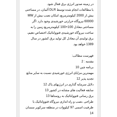
در زمینه‌ صدور انرژی برق فعال شود.
با مطالعات انجام شده توسط DLR آلمان، در مساحتی
بیش از 2000 کیلومترمربع، امکان نصب بیش از MW
60000 نیروگاه حرارتی خورشیدی وجود دارد. اگر
مساحتی معادل 100×100 کیلومترمربع زمین را به
ساخت نیروگاه خورشیدی فتوولتائیک اختصاص دهیم،
برق تولیدی آن معادل کل تولید برق کشور در سال
1389 خواهد بود.
فهرست مطالب:
مقدمه : 2
برنامه چین 10
مهمترین مزایای انرژی خورشیدی نسبت به سایر منابع
تجدید پذیر 12
دلایل سرمایه گذاری در انرژیهای پاک 12
سابقه فعالیت های مشابه در کشور 13
برق رسانی فتوولتائیک به روستاها 13
طراحی ،نصب و راه اندازی نیروگاه فتوولتائیک با
ظرفیت اسمی 97 کیلووات در منطقه سرکویر سمنان
14