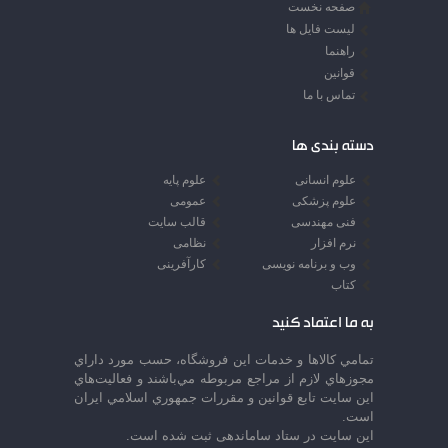
صفحه نخست
لیست فایل ها
راهنما
قوانین
تماس با ما
دسته بندی ها
علوم انسانی
علوم پایه
علوم پزشکی
عمومی
فنی مهندسی
قالب سایت
نرم افزار
نظامی
وب و برنامه نویسی
کارآفرینی
کتاب
به ما اعتماد کنید
تمامي كالاها و خدمات اين فروشگاه، حسب مورد داراي
مجوزهاي لازم از مراجع مربوطه مي‌باشند و فعاليت‌هاي
اين سايت تابع قوانين و مقررات جمهوري اسلامي ايران
است.
این سایت در ستاد ساماندهی ثبت شده است.