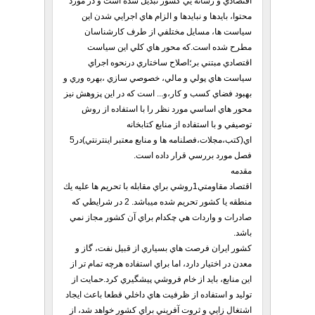
اقتصادي و رسانه يي كشور تبديل شده است و در مورد
محتوا، بايدها و نبايدها و الزام هاي اجرايي شدن اين
سياست ها، مسايل مختلفي از طرف كارشناسان
مطرح شده است.كه محور هاي كلي اين سياست
اقتصادي مبتني بر؛اصلاح ساختاري درنحوه اجراي
سياست هاي پولي و مالي، خصوصي سازي ،بهره وري و
بهبود فضاي كسب و كار،و... است كه در اين پزوهش نيز
محور هاي اساسي مورد نظر را با استفاده از روش
توصيفي و با استفاده از منابع كتابخانه
اي(كتب،مجلات،فصلنامه ها و منابع معتبر اينترنتي)در5
فصل مورد بررسي قرار داده است.
مقدمه
اقتصاد مقاومتي1روشي براي مقابله با تحريم ها عليه يك
منطقه يا كشور تحريم شده ميباشد. 2 در شرايطي كه
صادرات و واردات هي چكدام براي آن كشور مجاز نمي
باشد.
كشور ايران فرصت هاي بسياري از قبيل نفت، گاز و
معدن در اختيار دارد، اما براي استفاده هرچه تمام تر از
اين منابع، بايد از خام فروشي پيشگيري كرد.حمايت از
توليد و استفاده از ظرفيت هاي داخلي قطعا باعث ايجاد
اشتغال زايي و ثروت آفريني براي كشور خواهد شد، از