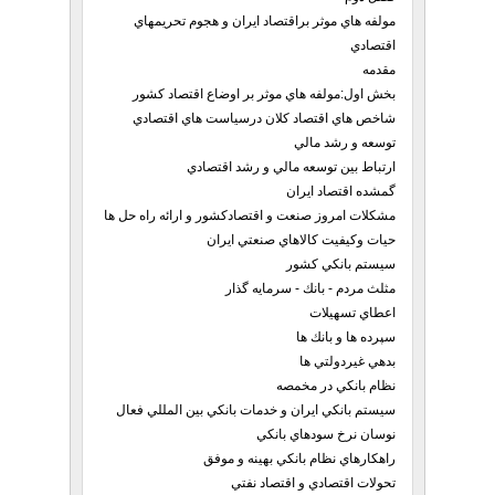
مولفه هاي موثر براقتصاد ايران و هجوم تحريمهاي
اقتصادي
مقدمه
بخش اول:مولفه هاي موثر بر اوضاع اقتصاد كشور
شاخص هاي اقتصاد كلان درسياست هاي اقتصادي
توسعه و رشد مالي
ارتباط بين توسعه مالي و رشد اقتصادي
گمشده اقتصاد ايران
مشكلات امروز صنعت و اقتصادكشور و ارائه راه حل ها
حيات وكيفيت كالاهاي صنعتي ايران
سيستم بانكي كشور
مثلث مردم - بانك - سرمايه گذار
اعطاي تسهيلات
سپرده ها و بانك ها
بدهي غيردولتي ها
نظام بانكي در مخمصه
سيستم بانكي ايران و خدمات بانكي بين المللي فعال
نوسان نرخ سودهاي بانكي
راهكارهاي نظام بانكي بهينه و موفق
تحولات اقتصادي و اقتصاد نفتي