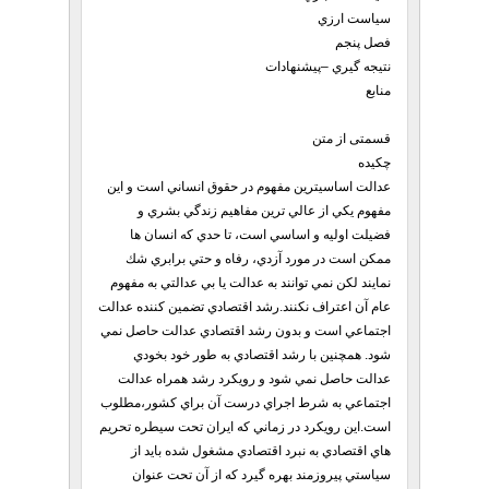
سياست ارزي
فصل پنجم
نتيجه گيري –پيشنهادات
منابع
قسمتی از متن
چكيده
عدالت اساسيترين مفهوم در حقوق انساني است و اين
مفهوم يكي از عالي ترين مفاهيم زندگي بشري و
فضيلت اوليه و اساسي است، تا حدي كه انسان ها
ممكن است در مورد آزدي، رفاه و حتي برابري شك
نمايند لكن نمي توانند به عدالت يا بي عدالتي به مفهوم
عام آن اعتراف نكنند.رشد اقتصادي تضمين كننده عدالت
اجتماعي است و بدون رشد اقتصادي عدالت حاصل نمي
شود. همچنين با رشد اقتصادي به طور خود بخودي
عدالت حاصل نمي شود و رويكرد رشد همراه عدالت
اجتماعي به شرط اجراي درست آن براي كشور،مطلوب
است.اين رويكرد در زماني كه ايران تحت سيطره تحريم
هاي اقتصادي به نبرد اقتصادي مشغول شده بايد از
سياستي پيروزمند بهره گيرد كه از آن تحت عنوان