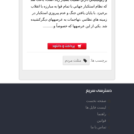
كه نظام استكبار جهاني با تمام قوا به مبارزه با انقلاب
برخيزد. با پايان يافتن جنگ و عدم پيروزي استكبار در
زمينه هاي نظامي ،تهاجمات به عرصههاي ديگركشيده
شد. يكي از اين عرصهها كه خصوصاً و............
پرداخت و دانلود
برچسب ها:
مثلث مردم
دسترسی سریع
صفحه نخست
لیست فایل ها
راهنما
قوانین
تماس با ما