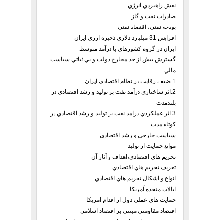
نقش راهبردي انرژي
صادرات نفت و گاز
بودجه نفتي، اقتصاد نفتي
افزايش 31 ميليارد دلاري ذخيره ارزي ايران
ايران در گروه كشورهاي با درآمد متوسط
گسترش بيش از حد مخارج دولت و بي ثباتي سياست
مالي
1.ضعف رقابت در نظام اقتصادي ايران
2.اثر ساختاري درآمد نفت بر توليد و رشد اقتصادي در
بلندمدت
3.اثر عملكردي درآمد نفت بر توليد و رشد اقتصادي در
كوتاه مدت
سياست خارجي و رشد اقتصادي
موانع حمايت از توليد
تحريم هاي اقتصادي،اهداف و آثار آن
تعريف تحريم هاي اقتصادي
انواع و اشكال تحريم هاي اقتصادي
ايالات متحده آمريكا
حمايت هاي عملي دول از اقدام امريكا
اقتصاد مقاومتي مبتني بر اقتصاد اسلامي