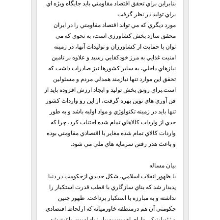
بنابراين براي تحقق اقتصاد مقاومتي بايد جايگاه ويژه اي
براي توليد در نظر گرفت
مورد ديگري كه مي تواند اقتصاد مقاومتي را در ايران
محقق سازد بخش كشاورزي است، به نحوي كه مي
توان با حمايت از كشاورزان و توليدات آنها، در زمينه
امنيت غذايي به مرز خودكفايي رسيد و علاوه بر تامين
نيازهاي داخلي، به ساير كشورها نيز صادرات داشت كه
تحقق اين موارد تنها نيازمند همدلي مردم و مسئولين
است.براي رونق بخش توليد و ايجاد ارزش افزوده بايد از
فن آوري هاي نوين بهره گرفت، از اين رو واردات كشور
تنها بايد در زمينه تكنولوژي و مواد اوليه باشد و به طور
جدي از واردات كالاهاي تمام شده اجتناب كرد، چرا كه
واردات كالاي تمام شده مغاير با اقتصادي مقاومتي بوده
و باعث هدر رفتن سرمايه هاي ملي مي شود.
بيان مساله
با ظهور انقلاب اسلامي، شكل جديدي ازحكومت در دنيا
پديدار شد كه بناي سازگاري با قطب قدرت استكبار را
نداشته و به مبارزه با استكبار پرداخت. ظهور چنين
حكومتي آن هم درمنطقه خاورميانه كه ازلحاظ اقتصادي
و ژئوپليتيكي داراي اهميت بسيار زياد است، باعث شد