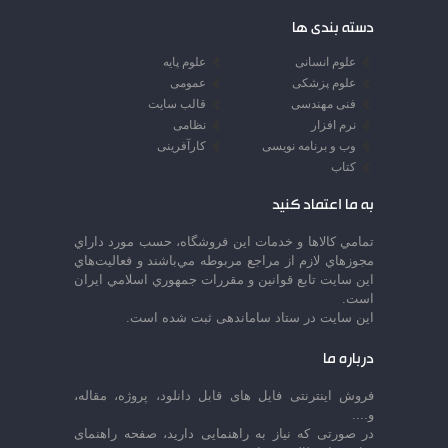
دسته بندی ها
علوم انسانی
علوم پایه
علوم پزشکی
عمومی
فنی مهندسی
قالب سایت
نرم افزار
نظامی
وب و برنامه نویسی
کارآفرینی
کتاب
به ما اعتماد کنید
تمامي كالاها و خدمات اين فروشگاه، حسب مورد داراي
مجوزهاي لازم از مراجع مربوطه مي‌باشند و فعاليت‌هاي
اين سايت تابع قوانين و مقررات جمهوري اسلامي ايران
است.
این سایت در ستاد ساماندهی ثبت شده است.
درباره ما
فروش اینترنتی فایل های قابل دانلود، پروژه، مقاله،
و....
در صورتی که نیاز به راهنمایی دارید، صفحه راهنمای