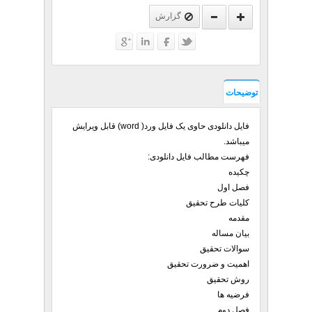
گزارش
توضیحات
فایل دانلودی حاوی یک فایل ورد( word) قابل ویرایش
میباشد.
فهرست مطالب فایل دانلودی:
چكيده
فصل اول
كليات طرح تحقيق
مقدمه
بيان مساله
سوالات تحقيق
اهميت و ضرورت تحقيق
روش تحقيق
فرضيه ها
فصل دوم