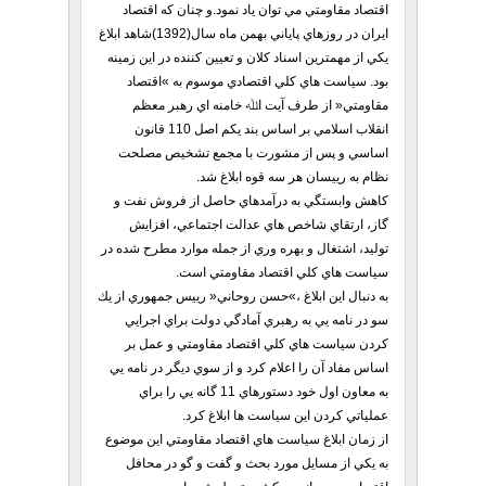
اقتصاد مقاومتي مي توان ياد نمود.و چنان كه اقتصاد
ايران در روزهاي پاياني بهمن ماه سال(1392)شاهد ابلاغ
يكي از مهمترين اسناد كلان و تعيين كننده در اين زمينه
بود. سياست هاي كلي اقتصادي موسوم به »اقتصاد
مقاومتي« از طرف آيت اﷲ خامنه اي رهبر معظم
انقلاب اسلامي بر اساس بند يكم اصل 110 قانون
اساسي و پس از مشورت با مجمع تشخيص مصلحت
نظام به رييسان هر سه قوه ابلاغ شد.
كاهش وابستگي به درآمدهاي حاصل از فروش نفت و
گاز، ارتقاي شاخص هاي عدالت اجتماعي، افزايش
توليد، اشتغال و بهره وري از جمله موارد مطرح شده در
سياست هاي كلي اقتصاد مقاومتي است.
به دنبال اين ابلاغ ،»حسن روحاني« رييس جمهوري از يك
سو در نامه يي به رهبري آمادگي دولت براي اجرايي
كردن سياست هاي كلي اقتصاد مقاومتي و عمل بر
اساس مفاد آن را اعلام كرد و از سوي ديگر در نامه يي
به معاون اول خود دستورهاي 11 گانه يي را براي
عملياتي كردن اين سياست ها ابلاغ كرد.
از زمان ابلاغ سياست هاي اقتصاد مقاومتي اين موضوع
به يكي از مسايل مورد بحث و گفت و گو در محافل