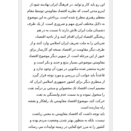
اين رو بايد كار و توليد، در فرهنگ ايران نهادينه شود.از
اينرو مدتي است كه نظريه اقتصاد مقاومتي توسط مقام
معظم رهبري مطرح شده است. پرداحتن به اين موضوع
به دلايل مختلف امري مهم و ضروري است. از يك طرف
دشمنان ملت ايران تلاش دارند تا نسبت به در هم
ريختگي اقتصاد ايران اقدام كنند و از ناحيه اقتصاد،
ضرباتي را به ملت شريف ايران اسلامي وارد كنند و از
طرف ديگر مقاومت در اقتصاد نسخه اي كارساز براي
عبور از اين مرحله است. از سويي ديگر موضوع اقتصاد
مقاومتي موضوعي بسيار بديع و جديد و بكر است و
تجربه منتشر شده مكتوبي در مورد آن وجود ندارد و
قاعدتاً بايد جوانب آن بررسي و مورد توجه قرار گيرد.
از منظري ديگر براي كشور جمهوري اسلامي ايران كه
مصمم است اقتصاد تك محصولي و مبتني بر درآمد نفت
را متحول نموده و به سمت عدم وابستگي به نفت
حركت كند، موضوع اقتصاد مقاومتي يك راهكار و نقشه
راه سازنده است.
بايد توجه داشت كه اقتصاد مقاومتي به معني رياضت
نيست، بلكه به منظور بهتر شدن وضعيت مردم بوده و
كشور را به مرز خودكفايي در زمينه توليدات مي رساند،