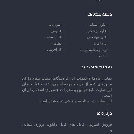
دسته بندی ها
علوم انسانی
علوم پایه
علوم پزشکی
عمومی
فنی مهندسی
قالب سایت
نرم افزار
نظامی
وب و برنامه نویسی
کارآفرینی
کتاب
به ما اعتماد کنید
تمامي كالاها و خدمات اين فروشگاه، حسب مورد داراي
مجوزهاي لازم از مراجع مربوطه مي‌باشند و فعاليت‌هاي
اين سايت تابع قوانين و مقررات جمهوري اسلامي ايران
است.
این سایت در ستاد ساماندهی ثبت شده است.
درباره ما
فروش اینترنتی فایل های قابل دانلود، پروژه، مقاله،
و....