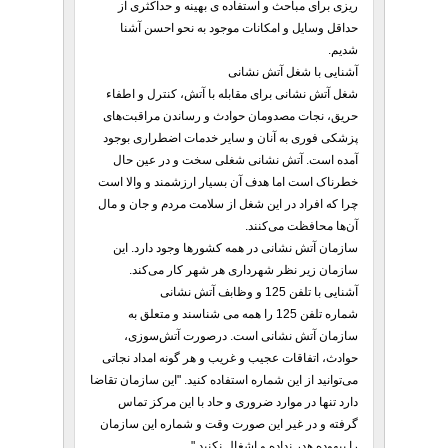
ریزی برای مباحث و استفاده ی بهینه و حداکثری از
حداقل وسایل و امکانات موجود به نحو احسن آشنا
شدیم.
آشنایی با شغل آتش نشانی
شغل آتش نشانی برای مقابله با آتش، کنترل و اطفاء
حریق، نجات مصدومان حوادث و رساندن مراقبت‌های
پزشکی فوری به آنان و سایر خدمات اضطراری بوجود
آمده است. آتش نشانی شغلی سخت و در عین حال
خطرناک است اما هدف آن بسیار ارزشمند و والا است
چرا که افراد در این شغل از سلامت مردم و جان و مال
آن‌ها محافظت می‌کنند.
سازمان آتش نشانی در همه کشورها وجود دارد. این
سازمان زیر نظر شهرداری هر شهر کار می‌کند.
آشنایی با تلفن 125 و وظابف آتش نشانی
شماره تلفن 125 را همه می شناسند و متعلق به
سازمان آتش نشانی است. درصورت آتش‌سوزی،
حوادث، اتفاقات عجیب و غریب و هر گونه امداد نجاتی
می‌توانید از این شماره استفاده کنید. "این سازمان تقاضا
دارد تنها در موارد ضروری و حاد با این مرکز تماس
گرفته و در غیر این صورت وقت و شماره این سازمان
را بیهوده هدر نداده و اشغال نکنید."