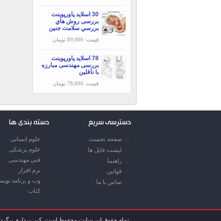
30 اسلاید پاورپوینت
بررسی روش هاي
بررسي سلامت جنين
قیمت: 89,000 تومان
78 اسلاید پاورپوینت
بررسی مهندسی مبارزه
با ناقلين
قیمت: 78,000 تومان
دسترسی سریع
دسته بندی ها
صفحه نخست
علوم انسانی
علوم پزشکی
لیست فایل ها
فنی مهندسی
راهنما
نرم افزار
قوانین
وب و برنامه نوی
تماس با ما
کتاب
تمام حقوق این سایت محفوظ است. کپی برداری پیگرد ق