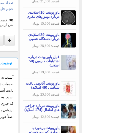
قیمت: 21,500 تومان
تعداد صف
حجم فایل
پاورپوینت 10 اسلایدی
درباره تومورهای مغزی
قیمت
قیمت: 15,000 تومان
پس از پرد
پاورپوینت 29 اسلایدی
درباره دستگاه عصبی
قیمت: 28,800 تومان
فایل پاورپوینت درباره
اشتباهات دارویی (50
توضیحات
اسلاید)
قیمت: 19,600 تومان
آسیب به س
پاورپوینت آناتومی بافت
صدمات شا
شناسی (49 اسلاید)
باعث آسی
قیمت: 23,600 تومان
آسیب به 
که چیزی 
پاورپوینت درباره جراحی
های اطفال (174 اسلاید)
ارزیابی د
اصلاً خونری
قیمت: 42,600 تومان
پاورپوینت برخورد با
بیماری که سم خورده