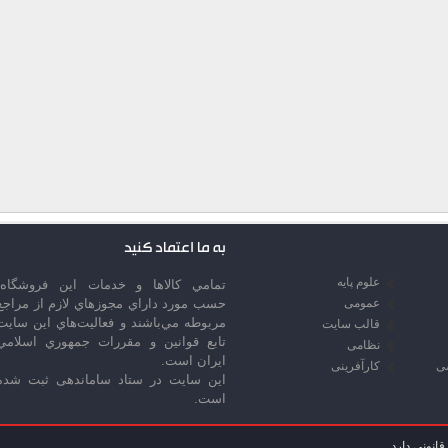
به ما اعتماد کنید
علوم پایه
تمامي كالاها و خدمات اين فروشگاه،
عمومی
حسب مورد داراي مجوزهاي لازم از مراجع
مربوطه مي‌باشند و فعاليت‌هاي اين سايت
قالب سایت
تابع قوانين و مقررات جمهوري اسلامي
نظامی
ايران است.
سی
کارآفرینی
این سایت در ستاد ساماندهی ثبت شده
است.
انونی دارد.