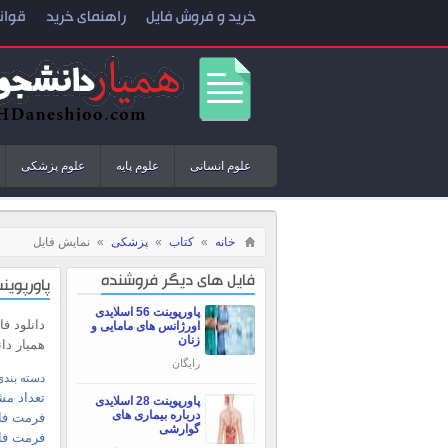
خرید و فروش فایل
راهنمای خرید
قوان
علوم انسانی
علوم پایه
علوم پزشکی
خانه
»
کتاب
»
پزشکی
»
نمایش فایل
فایل های دیگر فروشنده
پاورپوینت 
پاورپوینت 56 اسلایدی
دانلود ف
اورژانس های مامایی و
زنان
همیار دا
رایگان
دسته بندی
تعداد مش
پاورپوینت 28 اسلایدی
درباره بیماری های
فرمت فای
گوارشی
فرمت فا