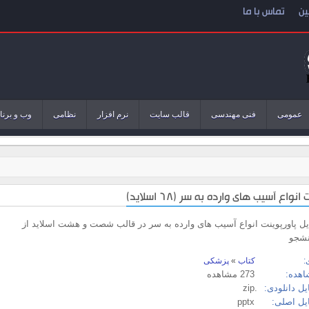
ین
تماس با ما
عمومی
فنی مهندسی
قالب سایت
نرم افزار
نظامی
وب و برنا
انواع آسیب های وارده به سر (68 اسلاید)
ایل پاورپوینت انواع آسیب های وارده به سر در قالب شصت و هشت اسلاید از
نشجو
:
کتاب
»
پزشکی
اهده:
273 مشاهده
ل دانلودی:
.zip
یل اصلی:
pptx