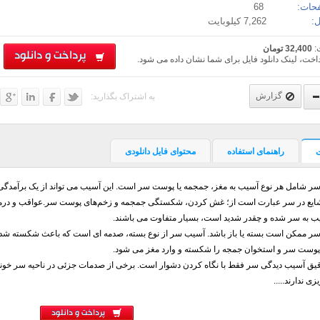
حات:
68
:
7,262 کیلوبایت
:
32,400 تومان
پرداخت و دانلود
اخت، لینک دانلود فایل برای شما نشان داده می شود.
گزارش
به اشتراک بگذارید:
راهنمای استفاده
محتوای فایل دانلودی
ر شامل هر نوع آسیب به مغز، جمجمه یا پوست سر است. این آسیب می تواند از یک برآمدگی 
یع در سر عبارت است از؛ غش کردن، شکستگی جمجمه و زخم‌های پوست سر.عواقب و درمان ه
ب به سر شده و چقدر شدید است، بسیار متفاوت می باشند.
سر ممکن است بسته یا باز باشد. آسیب سر از نوع بسته، صدمه ای است که باعث شکسته شدن
پوست سر و استخوان جمجه را شکسته و وارد مغز می شود.
قیق آسیب دیدگی سر فقط با نگاه کردن دشوار است. برخی از صدمات جزئی در ناحیه سر خونر
زی ندارند.....
پرداخت و دانلود