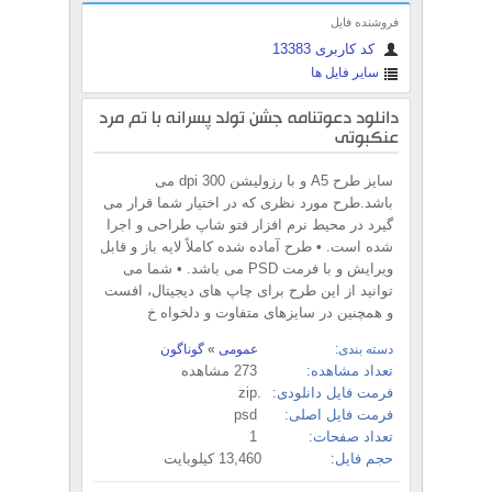
فروشنده فایل
کد کاربری 13383
سایر فایل ها
دانلود دعوتنامه جشن تولد پسرانه با تم مرد
عنکبوتی
سایز طرح A5 و با رزولیشن 300 dpi می
باشد.طرح مورد نظری که در اختیار شما قرار می
گیرد در محیط نرم افزار فتو شاپ طراحی و اجرا
شده است. • طرح آماده شده کاملاً لایه باز و قابل
ویرایش و با فرمت PSD می باشد. • شما می
توانید از این طرح برای چاپ های دیجیتال، افست
و همچنین در سایزهای متفاوت و دلخواه خ
دسته بندی:
عمومی
»
گوناگون
تعداد مشاهده:
273 مشاهده
فرمت فایل دانلودی:
.zip
فرمت فایل اصلی:
psd
تعداد صفحات:
1
حجم فایل:
13,460 کیلوبایت