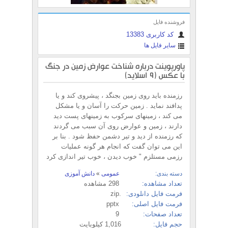
فروشنده فایل
کد کاربری 13383
سایر فایل ها
پاورپوینت درباره شناخت عوارض زمین در جنگ
با عکس (9 اسلاید)
رزمنده باید روی زمین بجنگد ، پیشروی کند و یا
پدافند نماید . زمین حرکت را آسان و یا مشکل
می کند ، زمینهای سرکوب به زمینهای پست دید
دارند ، زمین و عوارض روی آن سبب می گردند
که رزمنده از دید و تیر دشمن حفظ شود . بنا بر
این می توان گفت که انجام هر گونه عملیات
رزمی مستلزم " خوب دیدن ، خوب تیر اندازی کرد
دسته بندی:
عمومی
»
دانش آموزی
تعداد مشاهده:
298 مشاهده
فرمت فایل دانلودی:
.zip
فرمت فایل اصلی:
pptx
تعداد صفحات:
9
حجم فایل:
1,016 کیلوبایت