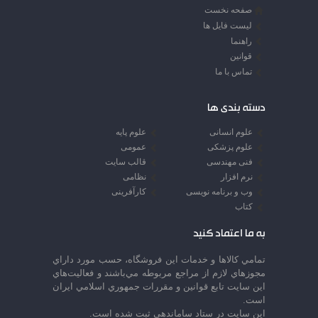
صفحه نخست
لیست فایل ها
راهنما
قوانین
تماس با ما
دسته بندی ها
علوم انسانی
علوم پایه
علوم پزشکی
عمومی
فنی مهندسی
قالب سایت
نرم افزار
نظامی
وب و برنامه نویسی
کارآفرینی
کتاب
به ما اعتماد کنید
تمامي كالاها و خدمات اين فروشگاه، حسب مورد داراي
مجوزهاي لازم از مراجع مربوطه مي‌باشند و فعاليت‌هاي
اين سايت تابع قوانين و مقررات جمهوري اسلامي ايران
است.
این سایت در ستاد ساماندهی ثبت شده است.