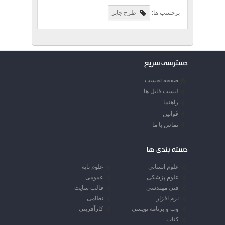
برچسب ها:
طرح جابر
دسترسی سریع
صفحه نخست
لیست فایل ها
راهنما
قوانین
تماس با ما
دسته بندی ها
علوم انسانی
علوم پایه
علوم پزشکی
عمومی
فنی مهندسی
قالب سایت
نرم افزار
نظامی
وب و برنامه نویسی
کارآفرینی
کتاب