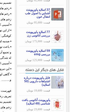
قیمت: 92,000 تومان
تقسیم بند
• زخم های
37 اسلاید پاورپوینت
آشنايي با اصول طب
• زخم های 
انتقال خون
زخم های 
قیمت: 95,000 تومان
• آسیبی ک
• از این 
77 اسلاید پاورپوینت
بررسی آناتومی زن
کوفتگی :
• صدمه ای
قیمت: 175,000 تومان
• باعث تو
59 اسلاید پاورپوینت
و تجمع آن
بررسی emg
له شدگی:
قیمت: 125,000 تومان
• آسیبی ا
• این نیر
فایل های دیگر این دسته
• گاهی او
فایل پاورپوینت درباره
و...........
اشتباهات دارویی (50
اسلاید)
قیمت: 19,600 تومان
فهرست مط
تعریف زخ
پاورپوینت آناتومی بافت
تقسیم بند
شناسی (49 اسلاید)
زخم های 
قیمت: 23,600 تومان