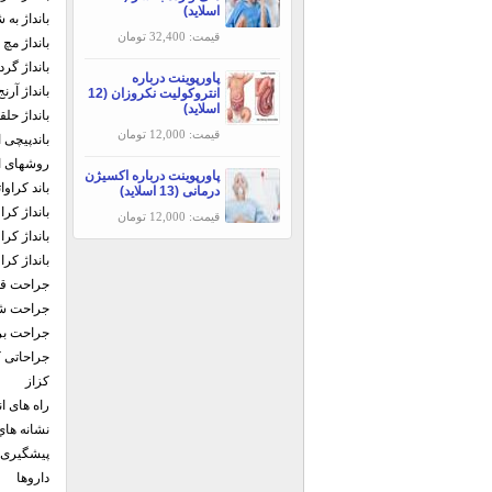
اسلاید)
بانداژ به شکل 8 لاتین
قیمت: 32,400 تومان
بانداژ مچ پ
بانداژ گر
پاورپوینت درباره
بانداژ آرنج
انتروکولیت نکروزان (12
اسلاید)
بانداژ حل
قیمت: 12,000 تومان
باندپیچی 
روشهای اس
پاورپوینت درباره اکسیژن
باند کراوا
درمانی (13 اسلاید)
بانداژ کر
قیمت: 12,000 تومان
بانداژ کر
بانداژ کراو
جراحت قف
جراحت ش
جراحت بر 
جراحاتی 
کزاز
راه های ان
نشانه هاي
پیشگیری
داروها