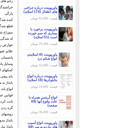
زخم های ب
خراشیدگی
پاورپوینت درباره جراحی
های اطفال (174 اسلاید)
پارگی
قیمت: 42,600 تومان
کنده شدگ
قطع شدگ
پاورپوینت برخورد با
سوراخ ش
بیماری که سم خورده
است (51 اسلاید)
له شدگی (
قیمت: 29,400 تومان
عوارض زخ
علائم عف
پاورپوینت 45 اسلایدی
پانسمان
انواع شکم درد
وسایل پا
قیمت: 32,600 تومان
کمکهای او
پاورپوینت درباره انواع
باند پیچی
بتابلوکرها (18 اسلاید)
بانداژ به
قیمت: 24,600 تومان
انواع باند
قوانین عم
انواع آریتمی همراه با
علت وقوع آنها (69
ثابت کردن
صفحه)
گره زدن با
قیمت: 36,400 تومان
روشهای اس
بانداژ مدو
پاورپوینت انواع آسیب
بانداژ مار
های وارده به سر (68