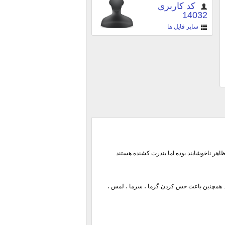
کد کاربری
14032
سایر فایل ها
هر ناخوشایند بوده اما بندرت کشنده هستند
 . همچنین باعث حس کردن گرما ، سرما ، لمس ،