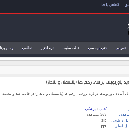
ین
تماس با ما
عمومی
فنی مهندسی
قالب سایت
نرم افزار
نظامی
وب و برنا
ایل آماده پاورپوینت درباره بررسی زخم ها (پانسمان و بانداژ) در قالب صد و بیست
:
کتاب
»
پزشکی
اهده:
363 مشاهده
ل دانلودی:
.zip
یل اصلی:
ppt