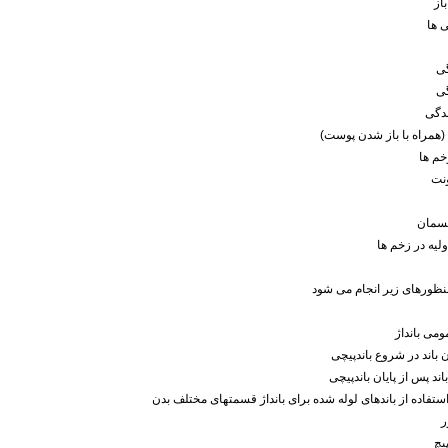
از
 ها
ی
ی
دگی
همراه با باز شدن پوست)
م ها
ونت
نسمان
لیه در زخم ها
 منظورهای زیر انجام می شود
ومی بانداژ
 باند در شروع باندپیچی
ند پس از پایان باندپیچی
تفاده از باندهای لوله شده برای بانداژ قسمتهای مختلف بدن
ر
پیچ