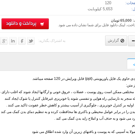
حات:
120
:
5,653 کیلوبایت
:
65,000 تومان
پرداخت و دانلود
اخت، لینک دانلود فایل برای شما نشان داده می شود.
گزارش
به اشتراک بگذارید:
یک فایل پاورپوینتی (ppt) قابل ویرایش در 120 صفحه میباشد.
 متن:
مختلفی ممکن است روی پوست ، عضلات ، عروق خونی و ارگانها ایجاد شوند که اغلب دارای ظا
که منجر به نارسایی راه هوایی و تنفسی شوند یا خونریزی غیرقابل کنترل یا شوک ایجاد کنند
اولیه بر کنترل خونریزی ، جلوگیری از آسیب بیشتر و کاهش خطر عفونت تاکید می کنند .
دن را در برابر عوامل محیطی و باکتری ها محافظت کرده و به تنظیم دمای بدن کمک می کند
د می شود و به حذف آب و املاح زاید بدن کمک می کند .
م
ولا به آسیبی که به پوست و بافتهای زیرین آن وارد شده اطلاق می شود