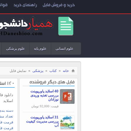
خرید و فروش فایل
راهنمای خرید
قوان
علوم انسانی
علوم پایه
علوم پزشکی
خانه
»
کتاب
»
پزشکی
»
نمایش فایل
فایل های دیگر فروشنده
120 اسلاید پاورپوینت بررسی زخم ها (پانسمان و بانداژ)
40 اسلاید پاورپوینت
دانلود ف
بررسی تغذیه وریدی
نوزادان
اسلاید
قیمت: 92,000 تومان
دسته بندی
تعداد مش
31 اسلاید پاورپوینت
بررسی مديريت كيفيت
فرمت فای
آب
فرمت فا