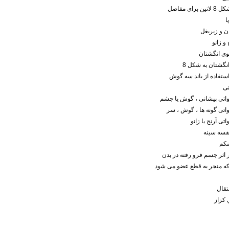
 برای مفاصل
ا
دن و زیربغل
 و زانو
قوی انگشتان
انگشتان به شکل 8
تفاده از باند سه گوش
تی
اواتی پیشانی ، گوش یا چشم
اواتی گونه ها ، گوش ، سر
اتی آرنج یا زانو
سه سینه
کم
اثر جسم فرو رفته در بدن
که منجر به قطع عضو می شود
تقال
 کزاز