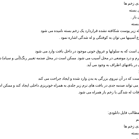
ی زخم ها
 بسته
باز .
بسته
ه زیر پوست شکافته نشده قراردارد یک زخم بسته نامیده می شود
نوع آسیبها می توان به کوفتگی و له شدگی اشاره نمود .
 است که به سلولها و عروق خونی موجود در داخل بافت وارد می شود
رم و درد موضعی در محل آسیب می شود. ممکن است در محل صدمه تغییر رنگ(آبی و سیاه) دا
 در بافتهای اطراف به وجود می آید.
ست که در آن نیروی بزرگی به بدن وارد شده و ایجاد جراحت می کند
و می تواند صدمه جدی در بافت های نرم زیر جلدی به همراه خونریزی داخلی ایجاد کند و مم
قات له شدگی با زخم باز همراه می شود.
الب فایل دانلودی:
م
ی زخم ها
بسته