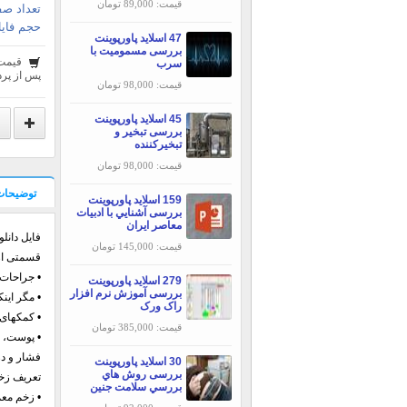
قیمت: 89,000 تومان
تعداد صف
حجم فایل
47 اسلاید پاورپوینت
بررسی مسمومیت با
قیمت
سرب
پس از پرد
قیمت: 98,000 تومان
45 اسلاید پاورپوینت
بررسی تبخير و
تبخيركننده
قیمت: 98,000 تومان
توضیحات
159 اسلاید پاورپوینت
بررسی آشنايي با ادبيات
معاصر ايران
فایل دانلودی حاوی 
قیمت: 145,000 تومان
قسمتی از
• جراحات 
279 اسلاید پاورپوینت
بررسی آموزش نرم افزار
• مگر این
راک ورک
• کمکهای 
قیمت: 385,000 تومان
• پوست، ب
فشار و در
30 اسلاید پاورپوینت
بررسی روش هاي
تعریف زخ
بررسي سلامت جنين
• زخم معم