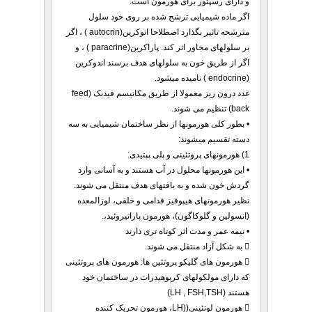
و دارای رسپتور برای هورمون است.
اگر ماده شیمیایی ترشح شده بر روی خود سلول
مترشحه تاثیر بگذارد اصطلاحا اتوکرین(autocrin ) ، اگر
بر سلولهای مجاور اثر کند. پاراکرین(paracrine ) ، و
اگر از طریق خون به سلولهای هدف برسند اندوکرین
(endocrine ) نامیده میشود.
غدد درون ریز معمولا از طریق مکانیسم فیدبک (feed
back) تنظیم می شوند.
• بطور کلی هورمونها از نظر ساختمان شیمیایی به سه
دسته تقسیم میشوند:
1) هورمونهای پروتئینی و پلی پپتیدی:
• این هورمونها محلول در آب هستند و به آسانی وارد
گردش خون شده و به بافتهای هدف منتقل می شوند.
نظیر هورمونهای هیپوفیز قدامی و خلفی، لوزالمعده
(انسولین و گلوکاگون)، هورمون پاراتیروئید،.
• نیمه عمر و مدت اثر کوتاه تری دارند
 به شکل آزاد منتقل می شوند.
 هورمون های گلیکو پروتئین ها: هورمون های پروتئینی
که دارای مولکولهای کربوهیدرات در ساختمان خود
هستند (LH , FSH,TSH)
 هورمون لوتئینی((LH، هورمون تحریک کننده