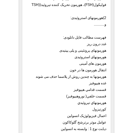
فولیکول(FSH)، هورمون تحریک کننده تیروئید((TSH
2)هورمونهای استروئیدی:
و............
فهرست مطالب فایل دانلودی:
غدد درون ریز
هورمونهای پروتئینی و پلی پپتیدی
هورمونهای استروئیدی
هورمون های آمینی
انتقال هورمون ها در خون
هورمونها به چندین روش از پلاسما حذف می شوند
غده هیپوفیز
قسمت قدامي هيپوفيز
قسمت خلفي( نوروهيپوفيز)
هورمونهاي تيروئيدي
کورتیزول
اعمال فیزیولوژیک انسولین
عوامل موثر برترشح گلوکاکون
دیابت نوع 1 : وابسته به انسولین