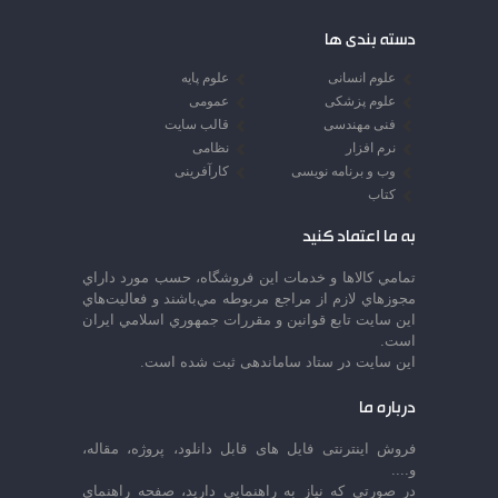
دسته بندی ها
علوم انسانی
علوم پایه
علوم پزشکی
عمومی
فنی مهندسی
قالب سایت
نرم افزار
نظامی
وب و برنامه نویسی
کارآفرینی
کتاب
به ما اعتماد کنید
تمامي كالاها و خدمات اين فروشگاه، حسب مورد داراي
مجوزهاي لازم از مراجع مربوطه مي‌باشند و فعاليت‌هاي
اين سايت تابع قوانين و مقررات جمهوري اسلامي ايران
است.
این سایت در ستاد ساماندهی ثبت شده است.
درباره ما
فروش اینترنتی فایل های قابل دانلود، پروژه، مقاله،
و....
در صورتی که نیاز به راهنمایی دارید، صفحه راهنمای