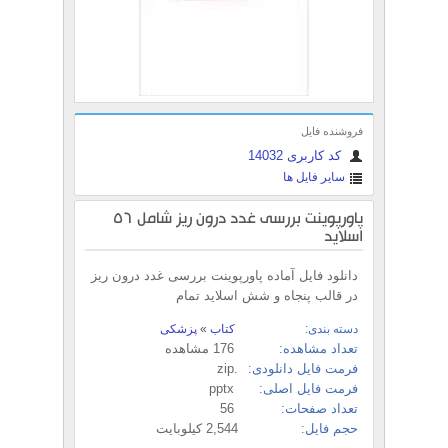
فروشنده فایل
کد کاربری 14032
سایر فایل ها
پاورپوینت بررسی غدد درون ریز شامل 56
اسلاید
دانلود فایل آماده پاورپوینت بررسی غدد درون ریز
در قالب پنجاه و شش اسلاید تمام
دسته بندی:
کتاب
»
پزشکی
تعداد مشاهده:
176 مشاهده
فرمت فایل دانلودی:
.zip
فرمت فایل اصلی:
pptx
تعداد صفحات:
56
حجم فایل:
2,544 کیلوبایت