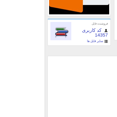
فروشنده فایل
کد کاربری
14357
سایر فایل ها