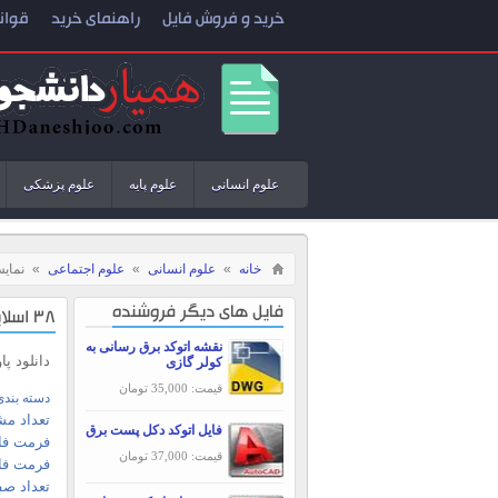
خرید و فروش فایل
راهنمای خرید
قوان
علوم انسانی
علوم پایه
علوم پزشکی
خانه
»
علوم انسانی
»
علوم اجتماعی
»
نمای
فایل های دیگر فروشنده
38 اسلاید پاورپوینت اختلال شخصیت ضد اجتماعی
نقشه اتوکد برق رسانی به
دانلود پاورپو
کولر گازی
قیمت: 35,000 تومان
دسته بندی
تعداد مش
فایل اتوکد دکل پست برق
فرمت فای
قیمت: 37,000 تومان
فرمت فا
تعداد صف