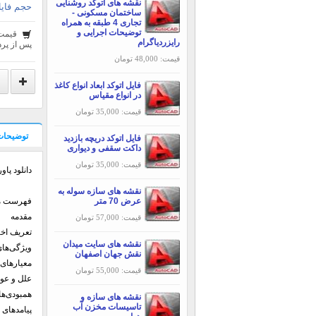
نقشه های اتوکد روشنایی
حجم فایل
ساختمان مسکونی -
تجاری 4 طبقه به همراه
توضیحات اجرایی و
قیمت
رایزردیاگرام
پس از پرد
قیمت: 48,000 تومان
فایل اتوکد ابعاد انواع کاغذ
در انواع مقیاس
قیمت: 35,000 تومان
توضیحات
فایل اتوکد دریچه بازدید
داکت سقفی و دیواری
قیمت: 35,000 تومان
دانلود پاورپوین
نقشه های سازه سوله به
عرض 70 متر
فهرست م
مقدمه
قیمت: 57,000 تومان
تعریف اخت
نقشه های سایت میدان
ویژگی‌ها
نقش جهان اصفهان
معیارهای DSM-5
قیمت: 55,000 تومان
علل و عو
همبودی‌ها
نقشه های سازه و
تاسیسات مخزن آب
پیامدهای 