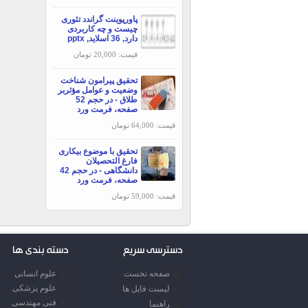
پاورپوینت گراندد تئوری
چیست و چه کاربردی
دارد, 36 اسلاید, pptx
قیمت: 20,000 تومان
تحقیق پیرامون شناخت
وضعیت و عوامل مؤثربر
طلاق - در حجم 52
صفحه، فرمت ورد
قیمت: 64,000 تومان
تحقیق با موضوع بیکاری
فارغ التحصیلان
دانشگاهی - در حجم 42
صفحه، فرمت ورد
قیمت: 59,000 تومان
دسترسی سریع
دسته بندی ها
صفحه نخست
علوم انسانی
علوم پزشکی
لیست فایل ها
فنی مهندسی
راهنما