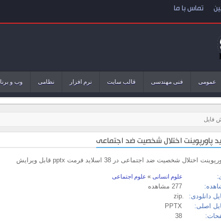
ین
تماس با ما
عمومی
فنی مهندسی
قالب سایت
نرم افزار
نظامی
وب و برنا
ش فایل
ینت اختلال شخصیت ضد اجتماعی در 38 اسلاید فرمت pptx قابل ویرایش
:
علوم انسانی
»
علوم اجتماعی
اهده:
277 مشاهده
ل دانلودی:
.zip
یل اصلی:
PPTX
حات:
38