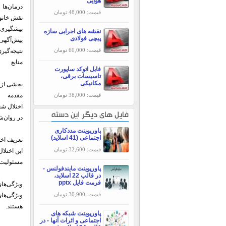
هوایی
درمان‌ها
قیمت: 48,000 تومان
نقش خانوا
پیشگیری
نقشه های اجرایی سازه
پیچی فولادی
پیش‌آگهی
قیمت: 60,000 تومان
نتیجه‌گیر
منابع
فایل اتوکد ساپورت
تاسیسات برقی،
مکانیکی
بخشی از م
قیمت: 38,000 تومان
مقدمه
اختلال شخ
فایل های دیگر این دسته
در روان‌
پاورپوینت مددکاری
اجتماعی (41 اسلاید)
تعریف اخت
قیمت: 32,600 تومان
این اختلا
مسئولیت ا
پاورپوینت مایندفولنس -
در قالب 22 اسلاید،
فرمت فایل pptx
ویژگی‌ها
قیمت: 30,900 تومان
ویژگی‌های
هستند.
پاورپوینت شبکه های
اجتماعی و اثرات آنها - در