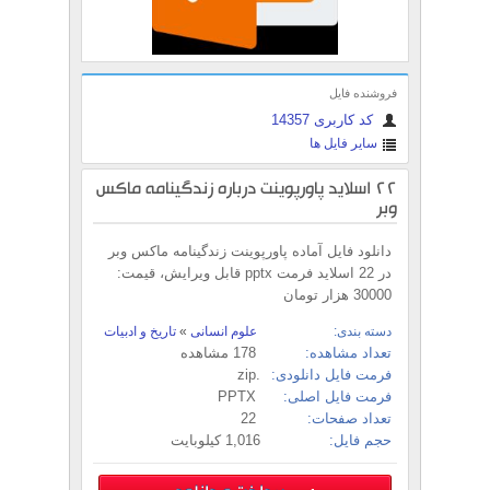
فروشنده فایل
کد کاربری 14357
سایر فایل ها
22 اسلاید پاورپوینت درباره زندگینامه ماکس
وبر
دانلود فایل آماده پاورپوینت زندگینامه ماکس وبر
در 22 اسلاید فرمت pptx قابل ویرایش، قیمت:
30000 هزار تومان
دسته بندی:
علوم انسانی
»
تاریخ و ادبیات
تعداد مشاهده:
178 مشاهده
فرمت فایل دانلودی:
.zip
فرمت فایل اصلی:
PPTX
تعداد صفحات:
22
حجم فایل:
1,016 کیلوبایت