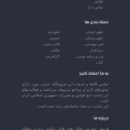
قوانین
تماس با ما
دسته بندی ها
علوم انسانی
علوم پایه
علوم پزشکی
عمومی
فنی مهندسی
قالب سایت
نرم افزار
نظامی
وب و برنامه نویسی
کارآفرینی
کتاب
به ما اعتماد کنید
تمامي كالاها و خدمات اين فروشگاه، حسب مورد داراي
مجوزهاي لازم از مراجع مربوطه مي‌باشند و فعاليت‌هاي
اين سايت تابع قوانين و مقررات جمهوري اسلامي ايران
است.
این سایت در ستاد ساماندهی ثبت شده است.
درباره ما
فروش اینترنتی فایل های قابل دانلود، پروژه، مقاله،