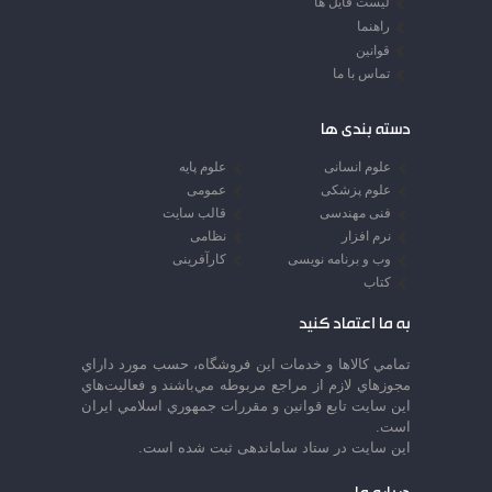
لیست فایل ها
راهنما
قوانین
تماس با ما
دسته بندی ها
علوم انسانی
علوم پایه
علوم پزشکی
عمومی
فنی مهندسی
قالب سایت
نرم افزار
نظامی
وب و برنامه نویسی
کارآفرینی
کتاب
به ما اعتماد کنید
تمامي كالاها و خدمات اين فروشگاه، حسب مورد داراي
مجوزهاي لازم از مراجع مربوطه مي‌باشند و فعاليت‌هاي
اين سايت تابع قوانين و مقررات جمهوري اسلامي ايران
است.
این سایت در ستاد ساماندهی ثبت شده است.