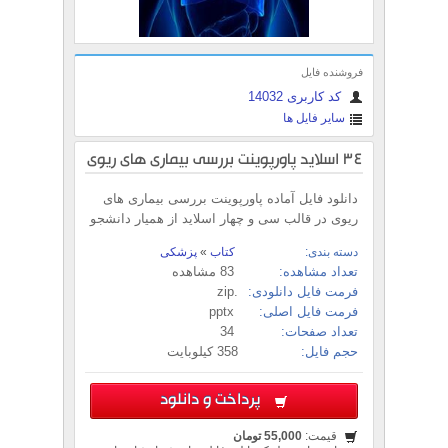
فروشنده فایل
کد کاربری 14032
سایر فایل ها
34 اسلاید پاورپوینت بررسی بیماری های ریوی
دانلود فایل آماده پاورپوینت بررسی بیماری های
ریوی در قالب سی و چهار اسلاید از همیار دانشجو
دسته بندی:
کتاب
»
پزشکی
تعداد مشاهده:
83 مشاهده
فرمت فایل دانلودی:
.zip
فرمت فایل اصلی:
pptx
تعداد صفحات:
34
حجم فایل:
358 کیلوبایت
پرداخت و دانلود
قیمت:
55,000 تومان