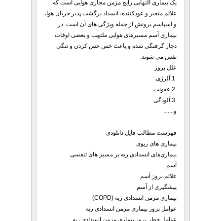
یک بیماری التهابی رایج مزمن مجاری هوایی است که
علائم متغیر و عودکننده، انسداد برگشت پذیر جریان هوا،
و اسپاسم برونش از جمله ویژگی های آن است. در
بیماری آسم مسیرهای هوایی ملتهب و بعضی اوقات
دچار گرفتگی شده و باعث خس خس کردن و تنگی
نفس می شوند.
علل بروز
1.آلرژی
2.عفونت
3.آلودگی
و.......
فهرست مطالب فایل دانلودی
بیماری های ریوی
بیماری‌های انسدادی ریه بر مسیر های تنفسی
آسم
علائم بروز آسم
پیشگیری از آسم
بیماری مزمن انسدادی ریه (COPD)
عوامل بروز بیماری مزمن انسدادی ریه
عوامل خطر بروز بیماری مزمن انسدادی ریه