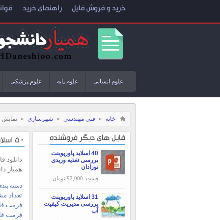
خرید و فروش فایل
راهنمای خرید
قوان
علوم انسانی
علوم پایه
علوم پزشکی
خانه
»
فنی مهندسی
»
شهرسازی
»
نمایش ف
فایل های دیگر فروشنده
50 اسلاید پاورپوینت بررسی مدیریت استراتژیک
40 اسلاید پاورپوینت
دانلود ف
بررسی تغذیه وریدی
نوزادان
همیار دا
قیمت: 92,000 تومان
دسته بندی
تعداد مش
31 اسلاید پاورپوینت
بررسی مديريت كيفيت
فرمت فای
آب
فرمت فا