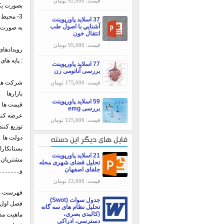
قیمت: 92,000 تومان
بصورت یکی
3- محیط طبیعی :
37 اسلاید پاورپوینت
آشنايي با اصول طب
به صورت 
انتقال خون
قیمت: 95,000 تومان
رویدادهای
: پایه ها
77 اسلاید پاورپوینت
بررسی آناتومی زن
شرکت ها
قیمت: 175,000 تومان
بازارها
59 اسلاید پاورپوینت
قیمت ها
بررسی emg
عرضه کنند
قیمت: 125,000 تومان
توزیع کنن
دولت ها
فایل های دیگر این دسته
بستانکارا
21 اسلاید پاورپوینت
مشتریان ک
تحلیل فضای شهری محله
جلفای اصفهان
و.............
قیمت: 22,000 تومان
فهرست مط
جدول سوات (Swot)
فصل اول 
تحلیل نظام های سه گانه
(کالبدی بصری،
ماهیت مد
دسترسی، ادراکی