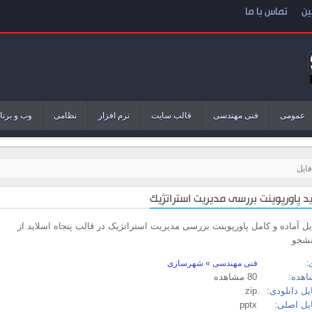
ین
تماس با ما
عمومی
فنی مهندسی
قالب سایت
نرم افزار
نظامی
وب و برنا
ایل
ایل آماده و کامل پاورپوینت بررسی مدیریت استراتژیک در قالب پنجاه اسلاید از
نشجو
:
فنی مهندسی
»
شهرسازی
اهده:
80 مشاهده
ل دانلودی:
.zip
یل اصلی:
pptx