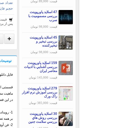
قیمت: 89,000 تومان
تعداد صف
حجم فایل
47 اسلاید پاورپوینت
بررسی مسمومیت با
قیمت
سرب
پس از پرد
قیمت: 98,000 تومان
45 اسلاید پاورپوینت
بررسی تبخير و
تبخيركننده
قیمت: 98,000 تومان
توضیحات
159 اسلاید پاورپوینت
بررسی آشنايي با ادبيات
معاصر ايران
فایل دانلودی حاوی 
قیمت: 145,000 تومان
قسمتی از 
279 اسلاید پاورپوینت
بررسی آموزش نرم افزار
ماهیت مد
راک ورک
در این فص
قیمت: 385,000 تومان
1- رویدادهای جهانی :
30 اسلاید پاورپوینت
بررسی روش هاي
بر همه تص
بررسي سلامت جنين
2- فن آوی اطلاعات :