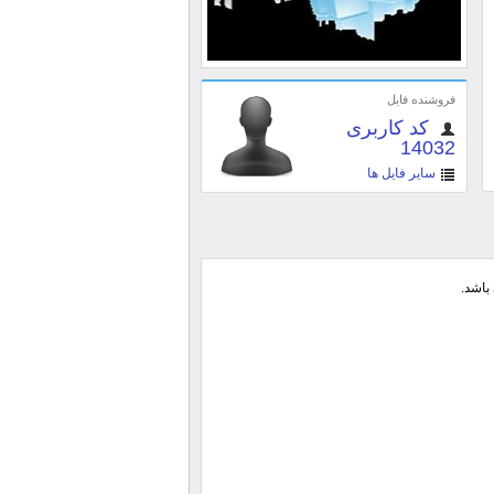
فروشنده فایل
کد کاربری
14032
سایر فایل ها