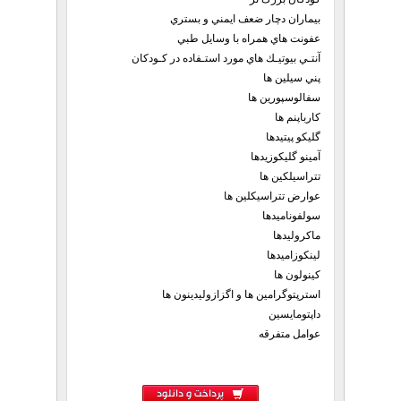
بيماران دچار ضعف ايمني و بستري
عفونت هاي همراه با وسايل طبي
آنتـي بيوتيـك هاي مورد استـفاده در كـودكان
پني سيلين ها
سفالوسپورين ها
كارباپنم ها
گليكو پيتيدها
آمينو گليكوزيدها
تتراسيلكين ها
عوارض تتراسيكلين ها
سولفوناميدها
ماكروليدها
لينكوزاميدها
كينولون ها
استرپتوگرامين ها و اگزازوليدينون ها
داپتومايسين
عوامل متفرقه
پرداخت و دانلود