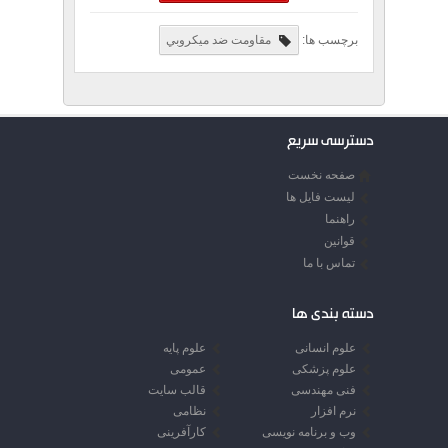
برچسب ها:
مقاومت ضد ميکروبي
دسترسی سریع
صفحه نخست
لیست فایل ها
راهنما
قوانین
تماس با ما
دسته بندی ها
علوم انسانی
علوم پایه
علوم پزشکی
عمومی
فنی مهندسی
قالب سایت
نرم افزار
نظامی
وب و برنامه نویسی
کارآفرینی