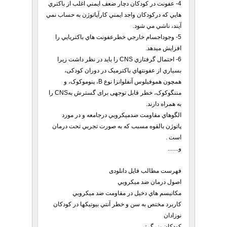
4- عفونت در كودكان دچار ضعف ايمني اغلب از باكتري
هايي كه دركودكان واجد ايمني كارآپاتوژن به حساب نمي
آيند، ناشي مي شود.
5- وجوداجسام خارجي خطرعفونت هاي باكتريايي را
افزايش ميدهد.
6- احتمال گرفتاري CNS را بايد در نظر داشت زيرا
بسياري از عفونتهاي باکترمیک در دوران کودکی،
همچون هموفیلوس آنفلوانزا نوع B، پنوموکوک، و
مننگوکوک، خطر قابل توجهی برای گسترش بهCNS را
به همراه دارند.
الگوهاي مقاومت ضدميكروبي درجامعه و در مورد
پاتوژن بالقوه مسبب كه به صورت تجربي تحت درمان
است .
و.......
فهرست مطالب فایل دانلودی
اصول درمان ضد ميكروبي
مكانيسم هاي دخيل در مقاومت ضد ميكروبي
كاربرد مختص به سن و خطر آنتي بيوتيكها در كودكان
نوزادان
كودكان بزرگ تر