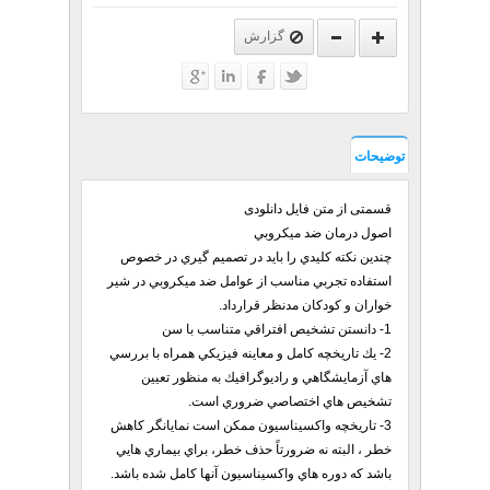
گزارش
توضیحات
قسمتی از متن فایل دانلودی
اصول درمان ضد ميكروبي
چندين نكته كليدي را بايد در تصميم گيري در خصوص
استفاده تجربي مناسب از عوامل ضد ميكروبي در شير
خواران و كودكان مدنظر قرارداد.
1- دانستن تشخيص افتراقي متناسب با سن
2- يك تاريخچه كامل و معاينه فيزيكي همراه با بررسي
هاي آزمايشگاهي و راديوگرافيك به منظور تعيين
تشخيص هاي اختصاصي ضروري است.
3- تاريخچه واكسيناسيون ممكن است نمايانگر كاهش
خطر ، البته نه ضرورتاً حذف خطر، براي بيماري هايي
باشد كه دوره هاي واكسيناسيون آنها كامل شده باشد.