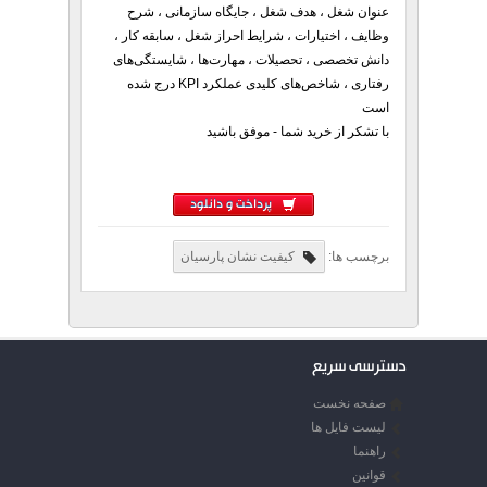
عنوان شغل ، هدف شغل ، جایگاه سازمانی ، شرح
وظایف ، اختیارات ، شرایط احراز شغل ، سابقه کار ،
دانش تخصصی ، تحصیلات ، مهارت‌ها ، شایستگی‌های
رفتاری ، شاخص‌های کلیدی عملکرد KPI درج شده
است
با تشکر از خرید شما - موفق باشید
پرداخت و دانلود
برچسب ها:
کیفیت نشان پارسیان
دسترسی سریع
صفحه نخست
لیست فایل ها
راهنما
قوانین