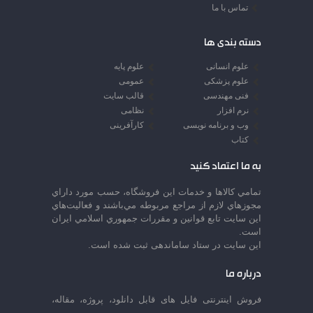
تماس با ما
دسته بندی ها
علوم انسانی
علوم پایه
علوم پزشکی
عمومی
فنی مهندسی
قالب سایت
نرم افزار
نظامی
وب و برنامه نویسی
کارآفرینی
کتاب
به ما اعتماد کنید
تمامي كالاها و خدمات اين فروشگاه، حسب مورد داراي
مجوزهاي لازم از مراجع مربوطه مي‌باشند و فعاليت‌هاي
اين سايت تابع قوانين و مقررات جمهوري اسلامي ايران
است.
این سایت در ستاد ساماندهی ثبت شده است.
درباره ما
فروش اینترنتی فایل های قابل دانلود، پروژه، مقاله،
و....