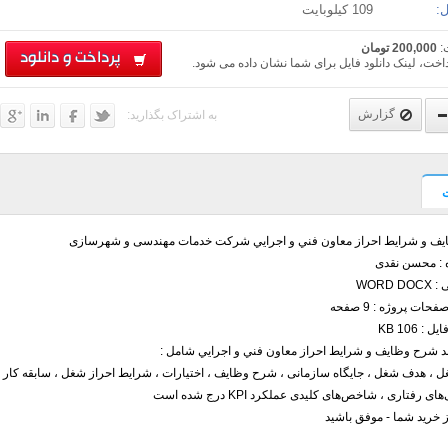
:
109 کیلوبایت
:
200,000 تومان
پرداخت و دانلود
اخت، لینک دانلود فایل برای شما نشان داده می شود.
گزارش
به اشتراک بگذارید:
ف و شرایط احراز معاون فني و اجرايي شرکت خدمات مهندسی و شهرسازی
ه : محسن نقدی
WORD 
حات پروژه : 9 صفحه
: 106 KB
د شرح وظایف و شرایط احراز معاون فني و اجرايي شامل :
 ، هدف شغل ، جایگاه سازمانی ، شرح وظایف ، اختیارات ، شرایط احراز شغل ، سابقه کار ،
 رفتاری ، شاخص‌های کلیدی عملکرد KPI درج شده است
ز خرید شما - موفق باشید