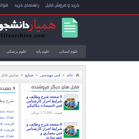
خرید و فروش فایل
راهنمای خرید
قوان
علوم انسانی
علوم پایه
علوم پزشکی
خانه
»
فنی مهندسی
»
صنایع
»
نمایش فایل
فایل های دیگر فروشنده
9 صفحه شرح وظایف و شرایط احراز معاون فني و اجرايي
9 صفحه شرح وظایف و
شرح وظا
شرایط احراز کارشناس
فني تاسيسات مکانيکي
دسته بندی
قیمت: 175,000 تومان
تعداد مش
فرمت فای
9 صفحه شرح وظایف و
شرایط احراز کارشناس
فرمت فا
فني معماري و
تعداد صف
شهرسازی