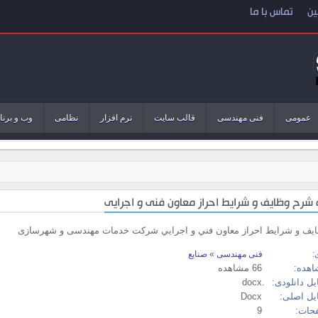
ین
تماس با ما
عمومی
فنی مهندسی
قالب سایت
نرم افزار
نظامی
وب و برنا
یف و شرایط احراز معاون فني و اجرايي شرکت خدمات مهندسی و شهرسازی
:
فنی مهندسی
»
صنایع
اهده:
66 مشاهده
ل دانلودی:
.docx
یل اصلی:
Docx
حات:
9