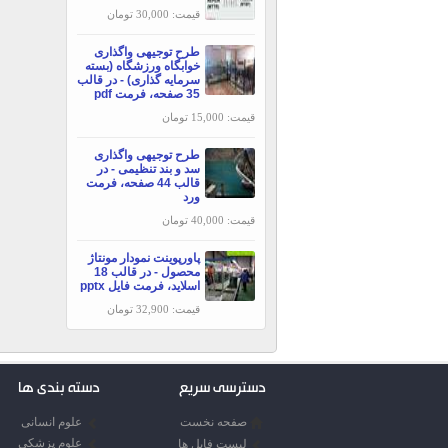
قیمت: 30,000 تومان
طرح توجیهی واگذاری
خوابگاه ورزشگاه (بسته
سرمایه گذاری) - در قالب
35 صفحه، فرمت pdf
قیمت: 15,000 تومان
طرح توجیهی واگذاری
سد و بند تنظیمی - در
قالب 44 صفحه، فرمت
ورد
قیمت: 40,000 تومان
پاورپوینت نمودار مونتاژ
محصول - در قالب 18
اسلاید، فرمت فایل pptx
قیمت: 32,900 تومان
دسترسی سریع
دسته بندی ها
صفحه نخست
علوم انسانی
علوم پزشکی
لیست فایل ها