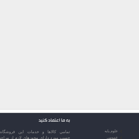
به ما اعتماد کنید
علوم پایه
تمامي كالاها و خدمات اين فروشگاه،
عمومی
حسب مورد داراي مجوزهاي لازم از مراجع