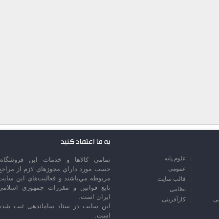
به ما اعتماد کنید
علوم پایه
تمامي كالاها و خدمات اين فروشگاه،
عمومی
حسب مورد داراي مجوزهاي لازم از مراجع
مربوطه مي‌باشند و فعاليت‌هاي اين سايت
قالب سایت
تابع قوانين و مقررات جمهوري اسلامي
نظامی
ايران است.
سی
کارآفرینی
این سایت در ستاد ساماندهی ثبت شده
است.