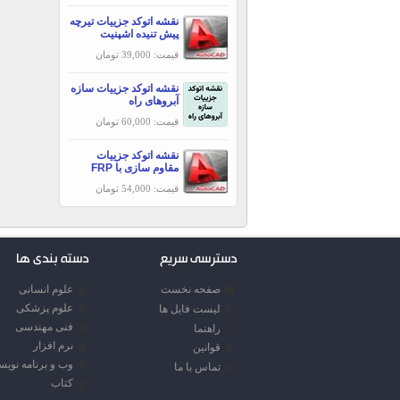
نقشه اتوکد جزییات تیرچه
پیش تنیده اشپنیت
قیمت: 39,000 تومان
نقشه اتوکد جزییات سازه
آبروهای راه
قیمت: 60,000 تومان
نقشه اتوکد جزییات
مقاوم سازی با FRP
قیمت: 54,000 تومان
دسترسی سریع
دسته بندی ها
صفحه نخست
علوم انسانی
علوم پزشکی
لیست فایل ها
فنی مهندسی
راهنما
نرم افزار
قوانین
وب و برنامه نوی
تماس با ما
کتاب