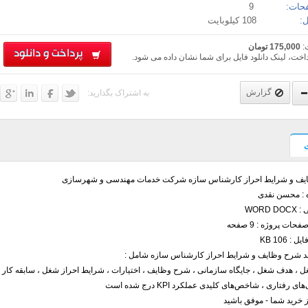
حات:
9
:
108 کیلوبایت
:
175,000 تومان
پرداخت و دانلود
اخت، لینک دانلود فایل برای شما نشان داده می شود.
گزارش
به اشتراک بگذارید:
ف و شرایط احراز کارشناس سازه شرکت خدمات مهندسی و شهرسازی
ه : محسن نقدی
WORD 
حات پروژه : 9 صفحه
: 106 KB
ند شرح وظایف و شرایط احراز کارشناس سازه شامل :
 ، هدف شغل ، جایگاه سازمانی ، شرح وظایف ، اختیارات ، شرایط احراز شغل ، سابقه کار ،
 رفتاری ، شاخص‌های کلیدی عملکرد KPI درج شده است
ز خرید شما - موفق باشید