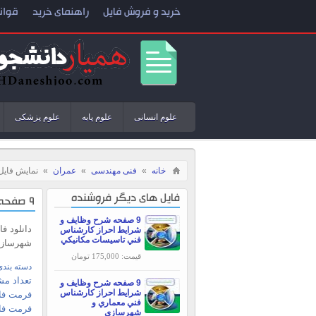
خرید و فروش فایل
راهنمای خرید
قوان
علوم انسانی
علوم پایه
علوم پزشکی
خانه
»
فنی مهندسی
»
عمران
»
نمایش فایل
فایل های دیگر فروشنده
9 صفحه شرح وظایف و شرایط احراز کارشناس سازه
9 صفحه شرح وظایف و
دانلود 
شرایط احراز کارشناس
فني تاسيسات مکانيکي
شهرسازی
قیمت: 175,000 تومان
دسته بندی
تعداد مش
9 صفحه شرح وظایف و
شرایط احراز کارشناس
فرمت فای
فني معماري و
فرمت فا
شهرسازی