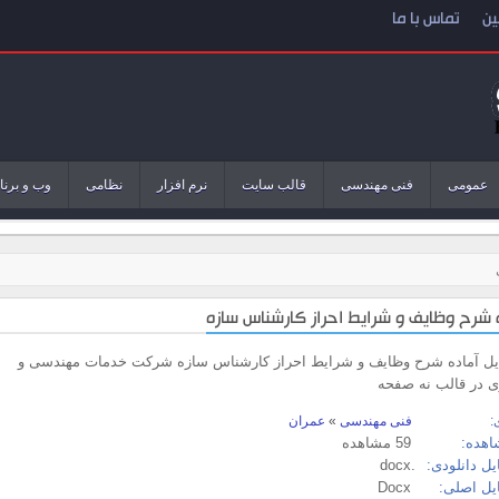
ین
تماس با ما
عمومی
فنی مهندسی
قالب سایت
نرم افزار
نظامی
وب و برنا
فایل آماده شرح وظایف و شرایط احراز کارشناس سازه شرکت خدمات مهندسی و
 در قالب نه صفحه
:
فنی مهندسی
»
عمران
اهده:
59 مشاهده
ل دانلودی:
.docx
یل اصلی:
Docx