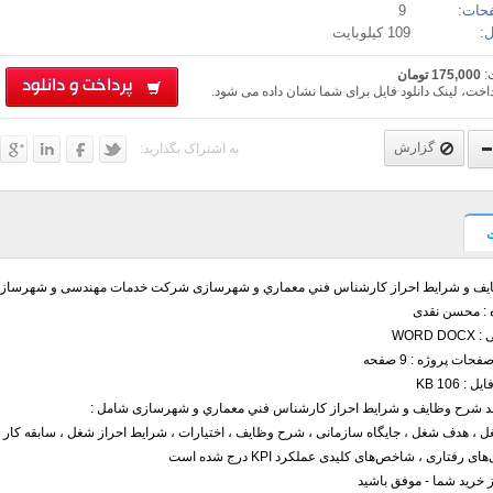
حات:
9
:
109 کیلوبایت
:
175,000 تومان
پرداخت و دانلود
اخت، لینک دانلود فایل برای شما نشان داده می شود.
گزارش
به اشتراک بگذارید:
ف و شرایط احراز کارشناس فني معماري و شهرسازی شرکت خدمات مهندسی و شهرساز
ه : محسن نقدی
WORD 
حات پروژه : 9 صفحه
: 106 KB
ند شرح وظایف و شرایط احراز کارشناس فني معماري و شهرسازی شامل :
 ، هدف شغل ، جایگاه سازمانی ، شرح وظایف ، اختیارات ، شرایط احراز شغل ، سابقه کار ،
 رفتاری ، شاخص‌های کلیدی عملکرد KPI درج شده است
ز خرید شما - موفق باشید