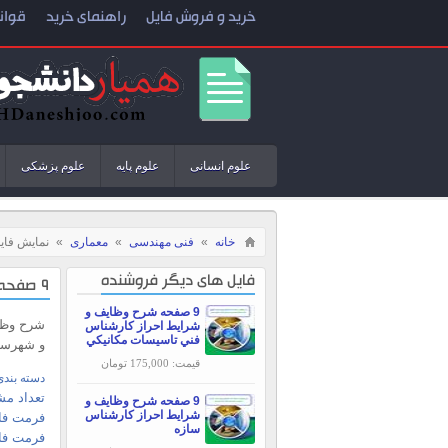
خرید و فروش فایل
راهنمای خرید
قوان
علوم انسانی
علوم پایه
علوم پزشکی
خانه
»
فنی مهندسی
»
معماری
»
نمایش فای
فایل های دیگر فروشنده
9 صفحه شرح وظایف و شرایط احراز کارشناس فني معماري و شهرسازی
9 صفحه شرح وظایف و
شرح وظا
شرایط احراز کارشناس
فني تاسيسات مکانيکي
و شهرسا
قیمت: 175,000 تومان
دسته بندی
تعداد مش
9 صفحه شرح وظایف و
شرایط احراز کارشناس
فرمت فای
سازه
فرمت فا