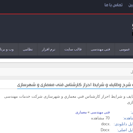
ین
تماس با ما
عمومی
فنی مهندسی
قالب سایت
نرم افزار
نظامی
وب و برنا
ل
یف و شرایط احراز کارشناس فني معماري و شهرسازی شرکت خدمات مهندسی
زی
:
فنی مهندسی
»
معماری
اهده:
70 مشاهده
ل دانلودی:
.docx
یل اصلی:
Docx