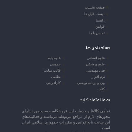
صفحه نخست
لیست فایل ها
راهنما
قوانین
تماس با ما
دسته بندی ها
علوم انسانی
علوم پایه
علوم پزشکی
عمومی
فنی مهندسی
قالب سایت
نرم افزار
نظامی
وب و برنامه نویسی
کارآفرینی
کتاب
به ما اعتماد کنید
تمامي كالاها و خدمات اين فروشگاه، حسب مورد داراي
مجوزهاي لازم از مراجع مربوطه مي‌باشند و فعاليت‌هاي
اين سايت تابع قوانين و مقررات جمهوري اسلامي ايران
است.