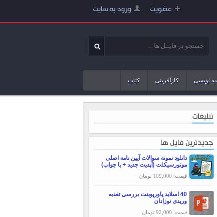
عضویت
ورود به سایت
مه نویسی
کارآفرینی
کتاب
تبلیغات
جدیدترین فایل ها
دانلود نمونه سوالات آیین نامه اصلی
موتورسیکلت (آپدیت جدید + با جواب)
قیمت: 109,000 تومان
40 اسلاید پاورپوینت بررسی تغذیه
وریدی نوزادان
قیمت: 92,000 تومان