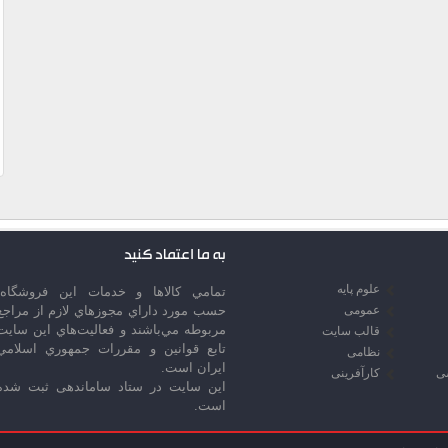
به ما اعتماد کنید
علوم پایه
تمامي كالاها و خدمات اين فروشگاه،
عمومی
حسب مورد داراي مجوزهاي لازم از مراجع
مربوطه مي‌باشند و فعاليت‌هاي اين سايت
قالب سایت
تابع قوانين و مقررات جمهوري اسلامي
نظامی
ايران است.
سی
کارآفرینی
این سایت در ستاد ساماندهی ثبت شده
است.