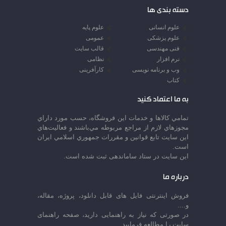
دسته بندی ها
علوم انسانی
علوم پایه
علوم پزشکی
عمومی
فنی مهندسی
قالب سایت
نرم افزار
نظامی
وب و برنامه نویسی
کارآفرینی
کتاب
به ما اعتماد کنید
تمامي كالاها و خدمات اين فروشگاه، حسب مورد داراي
مجوزهاي لازم از مراجع مربوطه مي‌باشند و فعاليت‌هاي
اين سايت تابع قوانين و مقررات جمهوري اسلامي ايران
است.
این سایت در ستاد ساماندهی ثبت شده است.
درباره ما
فروش اینترنتی فایل های قابل دانلود، پروژه، مقاله،
و....
در صورتی که نیاز به راهنمایی دارید، صفحه راهنمای
سایت را مطالعه فرمایید.