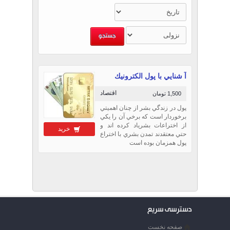
آ شنايي با پول الكترونيك
اقتصاد
1,500 تومان
پول در زندگي بشر از چنان اهميتي
برخوردار است كه برخي آن را يكي
از اختراعات بشرياد كرده اند و
خرید
حتي معتقدند تمدن بشري با اختراع
پول همزمان بوده است
دسترسی سریع
صفحه نخست