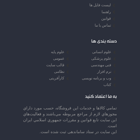
لیست فایل ها
راهنما
قوانین
تماس با ما
دسته بندی ها
علوم انسانی
علوم پایه
علوم پزشکی
عمومی
فنی مهندسی
قالب سایت
نرم افزار
نظامی
وب و برنامه نویسی
کارآفرینی
کتاب
به ما اعتماد کنید
تمامي كالاها و خدمات اين فروشگاه، حسب مورد داراي
مجوزهاي لازم از مراجع مربوطه مي‌باشند و فعاليت‌هاي
اين سايت تابع قوانين و مقررات جمهوري اسلامي ايران
است.
این سایت در ستاد ساماندهی ثبت شده است.