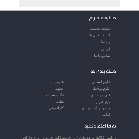
دسترسی سریع
صفحه نخست
لیست فایل ها
راهنما
قوانین
تماس با ما
دسته بندی ها
علوم انسانی
علوم پایه
علوم پزشکی
عمومی
فنی مهندسی
قالب سایت
نرم افزار
نظامی
وب و برنامه نویسی
کارآفرینی
کتاب
به ما اعتماد کنید
تمامي كالاها و خدمات اين فروشگاه، حسب مورد داراي