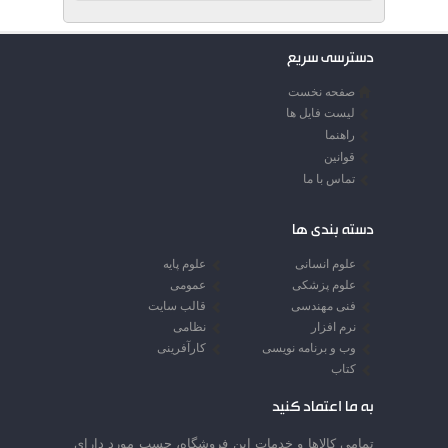
دسترسی سریع
صفحه نخست
لیست فایل ها
راهنما
قوانین
تماس با ما
دسته بندی ها
علوم انسانی
علوم پایه
علوم پزشکی
عمومی
فنی مهندسی
قالب سایت
نرم افزار
نظامی
وب و برنامه نویسی
کارآفرینی
کتاب
به ما اعتماد کنید
تمامي كالاها و خدمات اين فروشگاه، حسب مورد داراي