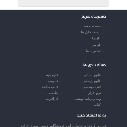
دسترسی سریع
صفحه نخست
لیست فایل ها
راهنما
قوانین
تماس با ما
دسته بندی ها
علوم انسانی
علوم پایه
علوم پزشکی
عمومی
فنی مهندسی
قالب سایت
نرم افزار
نظامی
وب و برنامه نویسی
کارآفرینی
کتاب
به ما اعتماد کنید
تمامي كالاها و خدمات اين فروشگاه، حسب مورد داراي