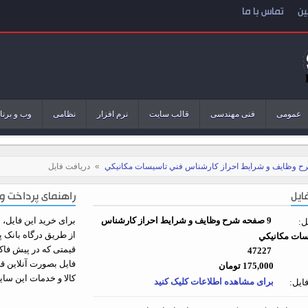
ین
تماس با ما
عمومی
فنی مهندسی
قالب سایت
نرم افزار
نظامی
وب و برنا
»
دریافت فایل
ایل
راهنمای پرداخت و 
9 صفحه شرح وظایف و شرایط احراز کارشناس
برای خرید این فایل، اب
ل:
از طریق درگاه بانک پ
سات مکانيکي
قیمتی که در پیش فاکت
47227
فایل بصورت آنلاین ق
175,000 تومان
کالا و خدمات این سا
برای مشاهده اطلاعات کلیک کنید
ایل: