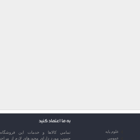
به ما اعتماد کنید
علوم پایه
تمامي كالاها و خدمات اين فروشگاه،
عمومی
حسب مورد داراي مجوزهاي لازم از مراجع