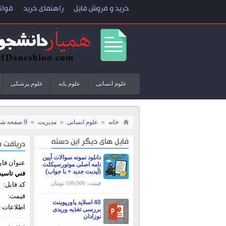
خرید و فروش فایل
راهنمای خرید
قوان
علوم انسانی
علوم پایه
علوم پزشکی
خانه
»
علوم انسانی
»
مدیریت
»
9 صفحه شرح وظایف و شرایط احراز کارشناس فني تاسيسات مکانيکي
فایل های دیگر این دسته
دریافت ف
دانلود نمونه سوالات آیین
عنوان فای
نامه اصلی موتورسیکلت
(آپدیت جدید + با جواب)
فني تاسي
قیمت: 109,000 تومان
کد فایل:
قیمت:
40 اسلاید پاورپوینت
اطلاعات ف
بررسی تغذیه وریدی
نوزادان