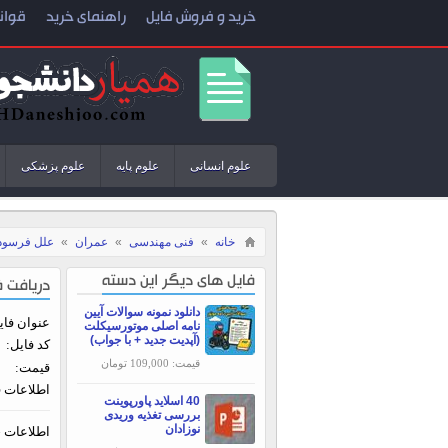
خرید و فروش فایل
راهنمای خرید
قوان
علوم انسانی
علوم پایه
علوم پزشکی
خانه
»
فنی مهندسی
»
عمران
»
علل فرسودگ
فایل های دیگر این دسته
دریافت ف
دانلود نمونه سوالات آیین
عنوان فای
نامه اصلی موتورسیکلت
(آپدیت جدید + با جواب)
کد فایل:
قیمت: 109,000 تومان
قیمت:
اطلاعات ف
40 اسلاید پاورپوینت
بررسی تغذیه وریدی
نوزادان
اطلاعات خ