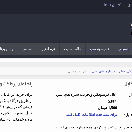
ین
تماس با ما
عمومی
فنی مهندسی
قالب سایت
نرم افزار
نظامی
وب و برنا
ي وتخريب سازه هاي بتني
»
دریافت فایل
ایل
راهنمای پرداخت و 
علل فرسودگي وتخريب سازه هاي بتني
برای خرید این فایل، اب
ل:
از طریق درگاه بانک پ
5307
قیمتی که در پیش فاکت
1,500 تومان
فایل بصورت آنلاین ق
برای مشاهده اطلاعات کلیک کنید
ایل:
کالا و خدمات این سا
ود را وارد کنید. پر کردن همه موارد اجباری است