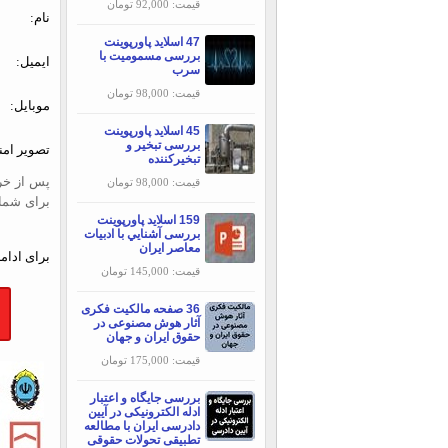
قیمت: 92,000 تومان
نام:
47 اسلاید پاورپوینت
بررسی مسمومیت با
ایمیل:
سرب
قیمت: 98,000 تومان
موبایل:
45 اسلاید پاورپوینت
بررسی تبخير و
تصویر امن
تبخيركننده
پس از خری
قیمت: 98,000 تومان
برای شما
159 اسلاید پاورپوینت
بررسی آشنايي با ادبيات
معاصر ايران
برای ادامه
قیمت: 145,000 تومان
36 صفحه مالکیت فکری
آثار هوش مصنوعی در
حقوق ایران و جهان
قیمت: 175,000 تومان
بررسی جایگاه و اعتبار
ادله الکترونیکی در آیین
دادرسی ایران با مطالعه
تطبیقی تحولات حقوقی