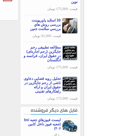
نوین
قیمت: 175,000 تومان
30 اسلاید پاورپوینت
بررسی روش هاي
بررسي سلامت جنين
قیمت: 92,000 تومان
مطالعه تطبیقی رحم
جایگزین (رحم اجاره‌ای)
در حقوق ایران، فرانسه و
انگلستان
قیمت: 175,000 تومان
تحلیل رویه قضایی دعاوی
ناشی از رحم جایگزین در
حقوق ایران و ارائه
راهکارهای تقنینی
قیمت: 175,000 تومان
فایل های دیگر فروشنده
ليست فيوزهاي جعبه bsi
(جعبه فيوز داخل كابين
۲۰۶)
رایگان