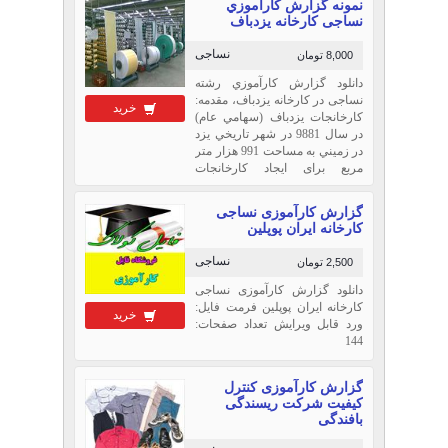
نمونه گزارش كارآموزي
ایست برای از بین بردن وضوح و
نساجی كارخانه يزدباف
مشخصات بدن که این کلمه در
فارسی
نساجی
8,000 تومان
دانلود گزارش كارآموزي رشته
نساجی در كارخانه يزدباف، مقدمه:
خرید
کارخانجات یزدباف (سهامي عام)
در سال 9881 در شهر تاریخي یزد
در زمیني به مساحت 991 هزار متر
مربع برای ایجاد کارخانجات
ریسندگي، بافندگي، چاپ و تکمیل
پارچه های پنبه ای تاسیس گردید.
گزارش کارآموزی نساجی
در سال 9811 طرح توسعه
كارخانه ايران پوپلين
کارخانجات جدید در دستور کار
قرار گرفت و ..
نساجی
2,500 تومان
دانلود گزارش کارآموزی نساجی
كارخانه ايران پوپلين فرمت فایل:
خرید
ورد قابل ویرایش تعداد صفحات:
144
گزارش کارآموزی کنترل
کیفیت شرکت ریسندگی
بافندگی