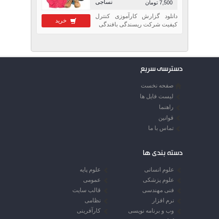
نساجی
7,500 تومان
دانلود گزارش کارآموزی کنترل
خرید
کیفیت شرکت ریسندگی بافندگی
دسترسی سریع
صفحه نخست
لیست فایل ها
راهنما
قوانین
تماس با ما
دسته بندی ها
علوم انسانی
علوم پایه
علوم پزشکی
عمومی
فنی مهندسی
قالب سایت
نرم افزار
نظامی
وب و برنامه نویسی
کارآفرینی