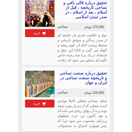
تحقیق درباره قالی بافی و
نساجی تاریخچه ، قبل از
اسلام ، بعد از اسلام ، در
صدر تمدن اسلامی
نساجی
175,000 تومان
خرید
ذوق و خلاقيت هنري هر جامعه اي
از سنن زندگي و سوابق تاريخي و
محيط زيست آحاد آن قوم ريشه و
الهام مي گيرد و غالبا اين ذوق و
استعداد در يك و يا چند رشته خاص
بگونه اي متبلور مي شود كه رقابت
جوامع ديگر با آن ملتها و اقوام در
آن رشته ها بدلايل متعدد تا حدودي
تحقیق درباره صنعت نساجی
دشوار و شايد عبث مي گردد. از
و تاریخچه صنعت نساجی در
جمله هنرهائي كه در
ایران و جهان
نساجی
125,000 تومان
شغل نساجي شغلي كاملا توليدي
خرید
است.شغلي كه از ديرباز مورد توجه
بوده و به آن بهاي زيادي مي داده اند
و هم اكنون نيز جزء شغلهاي
پردرآمد محسوب مي شود چرا كه
بشر همواره احتياج به محصولات
نساجي داشته و خواهد داشت.