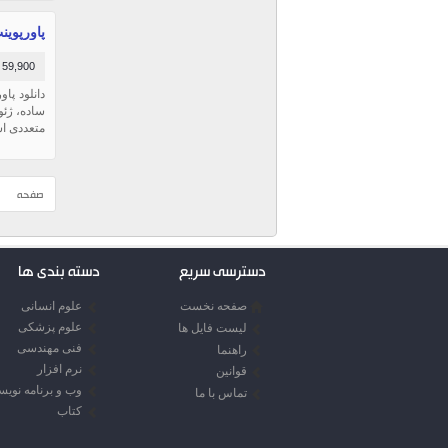
پاورپوین
59,900 تومان
ساده، ژئو
متعددی اس
صفحه
دسترسی سریع
دسته بندی ها
صفحه نخست
علوم انسانی
علوم پزشکی
لیست فایل ها
فنی مهندسی
راهنما
نرم افزار
قوانین
وب و برنامه نوی
تماس با ما
کتاب