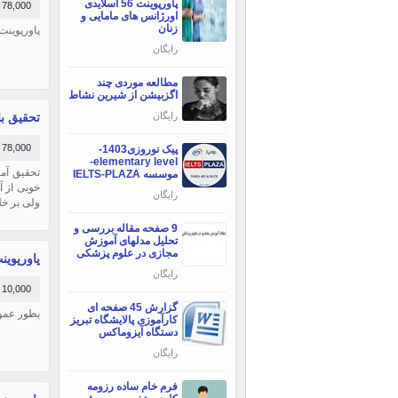
پاورپوینت 56 اسلایدی
78,000 تومان
اورژانس های مامایی و
زنان
پاورپوینت جامع با 
رایگان
مطالعه موردی چند
اگزبیشن از شیرین نشاط
تحقیق با عنوا
رایگان
78,000 تومان
پیک نوروزی1403-
elementary level-
موسسه IELTS-PLAZA
خوبی از 
رایگان
ولی بر خل
9 صفحه مقاله بررسی و
تحلیل مدلهای آموزش
مجازی در علوم پزشکی
پاورپوینت ش
رایگان
10,000 تومان
گزارش 45 صفحه ای
بطور عمو
کارآموزی پالایشگاه تبریز
دستگاه آیزوماکس
رایگان
فرم خام ساده رزومه