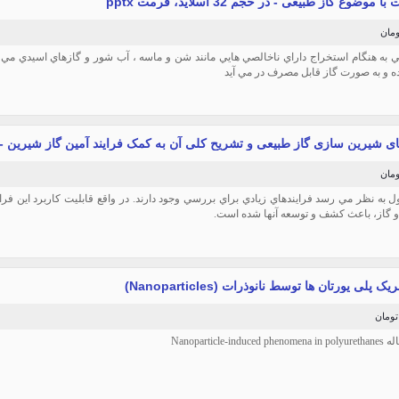
ا موضوع گاز طبیعی - در حجم 32 اسلاید، فرمت pptx
 به هنگام استخراج داراي ناخالصي هايي مانند شن و ماسه ، آب شور و گازهاي اسيدي مي ب
 و به صورت گاز قابل مصرف در مي آيد
ای شیرین سازی گاز طبیعی و تشریح کلی آن به کمک فرایند آمین گاز شیرین - شامل 87
ول به نظر مي رسد فرايندهاي زيادي براي بررسي وجود دارند. در واقع قابليت کاربرد اين فر
 گاز، باعث کشف و توسعه آنها شده است.
ک پلی یورتان ها توسط نانوذرات (Nanoparticles)
Nanoparticle-ind