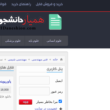
خرید و فروش فایل
راهنمای خرید
قوان
علوم انسانی
علوم پایه
علوم پزشکی
خانه
»
فنی مهندسی
»
مهندسی شیمی
»
نما
فایل های
پنل کاربری
ایمیل
پاورپوینت
18,000 تومان
رمز عبور
دانلود فای
مرا بخاطر بسپار
عضویت در سایت