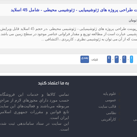
ت طراحی پروژه های ژئوشیمیایی - ژئوشیمی محیطی - شامل 45 اسلاید
دانلود پاورپوینت طراحی پروژه های ژئوشیمیایی - ژئ
شیمی عبارت است از مطالعه توزیع و مقدار فراوانی عناصر موجود در سطح زمین می باشد. ا
ت که از آن می توان به ژئوشیمی نظری ، کاربردی ، اکتشافی ...
1
2
3
4
بعدی
-
-
-
قبلی ·
به ما اعتماد کنید
علوم پایه
تمامي كالاها و خدمات اين فروشگاه،
عمومی
حسب مورد داراي مجوزهاي لازم از مراجع
مربوطه مي‌باشند و فعاليت‌هاي اين سايت
قالب سایت
تابع قوانين و مقررات جمهوري اسلامي
نظامی
ايران است.
سی
کارآفرینی
این سایت در ستاد ساماندهی ثبت شده
است.