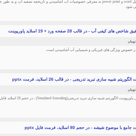
در این فایل word و power point به معرفی خصوصیات آب آشامیدنی و تاریخچه تصفیه آب و
ی شود.
خص های کیفی آب - در قالب 28 صفحه ورد + 19 اسلاید پاورپوینت
 در خصوص ویژگی های فیزیکی و شیمیایی آب آشامیدنی است.
لگوریتم شبیه سازی تبرید تدریجی - در قالب 26 اسلاید، فرمت pptx
ینت الگوریتم شبیه سازی تبرید تدریجی(Simulated Annealing) ، در حجم 26 اسلاید قابل ویرایش.
مع با موضوع شیشه - در حجم 80 اسلاید، فرمت فایل pptx