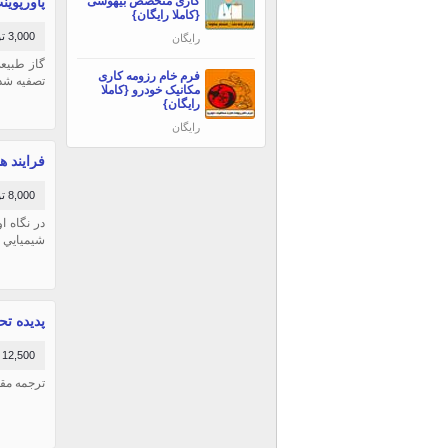
کاری متخصص بیهوشی
پاورپوینت ب
{کاملا رایگان}
3,000 تومان
رایگان
گاز طبيعي
فرم خام رزومه کاری
تصفيه شده
مکانیک خودرو {کاملا
رایگان}
رایگان
فرایند ه
8,000 تومان
در نگاه ا
شيميايي و
پدیده تحری
12,500 تومان
ترجمه مقاله uced phenomena in polyurethanes