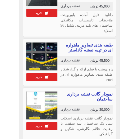
نقشه برداری
45,000 تومان
خرید
دانلود فایل آماده پاورپوینت
ملاحظات تاسیسات مکانیکی
ساختمان های بلند مرتبه، شامل 96
اسلاید
طبقه بندی تصاویر ماهواره
ای در تهیه نقشه کاداستر
نقشه برداری
45,500 تومان
پاورپوینت با فیلم ارائه و گزارشکار
طبقه بندی تصاویر ماهواره ای در
خرید
envi
نمودار گانت نقشه برداری
ساختمان
نقشه برداری
30,000 تومان
نمودار گانت نقشه برداری اسکلت
بتنی یک ساختمان سه سقف، با
خرید
رعایت علائم نگارشی، شکیل و
گرافیکی.