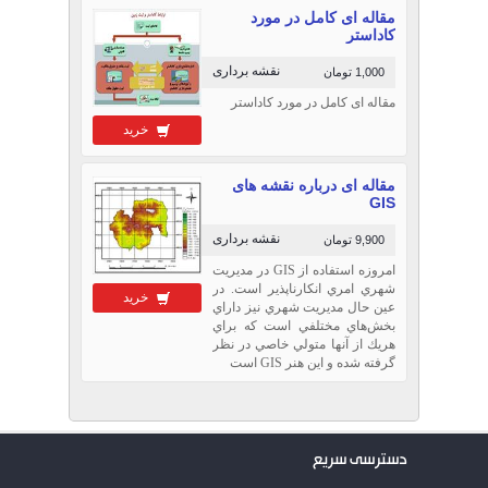
مشاهده نمائید.
مقاله ای کامل در مورد
کاداستر
نقشه برداری
1,000 تومان
مقاله ای کامل در مورد کاداستر
خرید
مقاله ای درباره نقشه های
GIS
نقشه برداری
9,900 تومان
امروزه استفاده از GIS در مديريت
شهري امري انكار‌ناپذير است. در
خرید
عين حال مديريت شهري نيز داراي
بخش‌هاي مختلفي است كه براي
هريك از آنها متولي خاصي در نظر
گرفته شده و اين هنر GIS است
دسترسی سریع