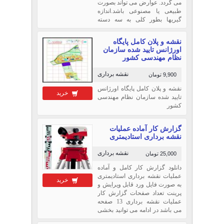
می گردد. عوارض می تواند بصورت
طبیعی یا مصنوعی باشد.اندازه
گیریها بطور کلی به سه دسته
تقسیم می گردند که عبارتند از:1-
عملیات صحرایی: شامل شناسایی
نقشه و پلان کامل پایگاه
و بازدید اولیه؛ انتخاب ر...
اورژانس تایید شده سازمان
نظام مهندسی کشور
نقشه برداری
9,900 تومان
نقشه و پلان کامل پایگاه اورژانس
خرید
تایید شده سازمان نظام مهندسی
کشور
گزارش كار آماده عمليات
نقشه برداری استاديمتری
نقشه برداری
25,000 تومان
دانلود گزارش کار کامل و آماده
عملیات نقشه برداری استادیمتری
خرید
به صورت فایل ورد قابل ویرایش و
پرینت تعداد صفحات گزارش کار
عملیات نقشه برداری 13 صفحه
می باشد در ادامه می توانید بخشی
از متن بهمراه فهرست مطالب را