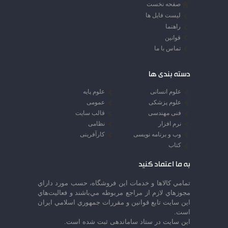
صفحه نخست
لیست فایل ها
راهنما
قوانین
تماس با ما
دسته بندی ها
علوم انسانی
علوم پایه
علوم پزشکی
عمومی
فنی مهندسی
قالب سایت
نرم افزار
نظامی
وب و برنامه نویسی
کارآفرینی
کتاب
به ما اعتماد کنید
تمامي كالاها و خدمات اين فروشگاه، حسب مورد داراي
مجوزهاي لازم از مراجع مربوطه مي‌باشند و فعاليت‌هاي
اين سايت تابع قوانين و مقررات جمهوري اسلامي ايران
است.
این سایت در ستاد ساماندهی ثبت شده است.