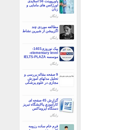
پاورپوینت 56 اسلایدی
اورژانس های مامایی و
زنان
رایگان
مطالعه موردی چند
اگزبیشن از شیرین نشاط
رایگان
پیک نوروزی1403-
elementary level-
موسسه IELTS-PLAZA
رایگان
9 صفحه مقاله بررسی و
تحلیل مدلهای آموزش
مجازی در علوم پزشکی
رایگان
گزارش 45 صفحه ای
کارآموزی پالایشگاه تبریز
دستگاه آیزوماکس
رایگان
فرم خام ساده رزومه