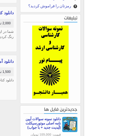
رمزتان را فراموش کردید؟
دانلود ک
تبلیغات
2,000 تومان
شما در ای
رنگ کردن 
دانلود 
1,500 تومان
دانلود ک
جدیدترین فایل ها
دانلود نمونه سوالات آیین
نامه اصلی موتورسیکلت
(آپدیت جدید + با جواب)
قیمت: 109,000 تومان