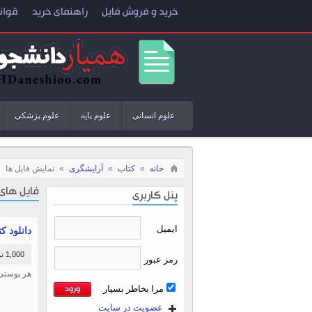
خرید و فروش فایل
راهنمای خرید
قوان
علوم انسانی
علوم پایه
علوم پزشکی
خانه
»
کتاب
»
آرایشگری
»
نمایش فایل ها
فایل های
پنل کاربری
ایمیل
دانلود 
1,000 تومان
رمز عبور
هر پوستى 
مرا بخاطر بسپار
عضویت در سایت